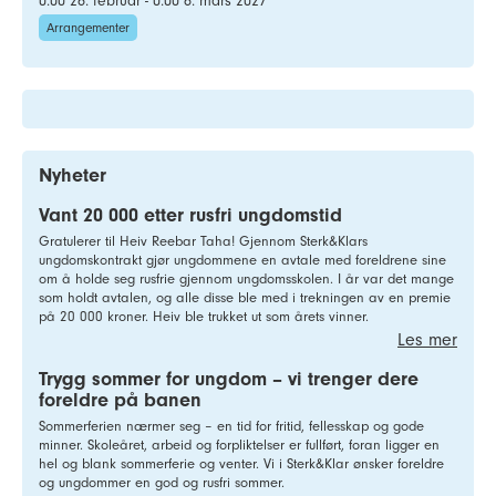
0.00 26. februar - 0.00 6. mars 2027
Arrangementer
Nyheter
Vant 20 000 etter rusfri ungdomstid
Gratulerer til Heiv Reebar Taha! Gjennom Sterk&Klars
ungdomskontrakt gjør ungdommene en avtale med foreldrene sine
om å holde seg rusfrie gjennom ungdomsskolen. I år var det mange
som holdt avtalen, og alle disse ble med i trekningen av en premie
på 20 000 kroner. Heiv ble trukket ut som årets vinner.
Les mer
Trygg sommer for ungdom – vi trenger dere
foreldre på banen
Sommerferien nærmer seg – en tid for fritid, fellesskap og gode
minner. Skoleåret, arbeid og forpliktelser er fullført, foran ligger en
hel og blank sommerferie og venter. Vi i Sterk&Klar ønsker foreldre
og ungdommer en god og rusfri sommer.