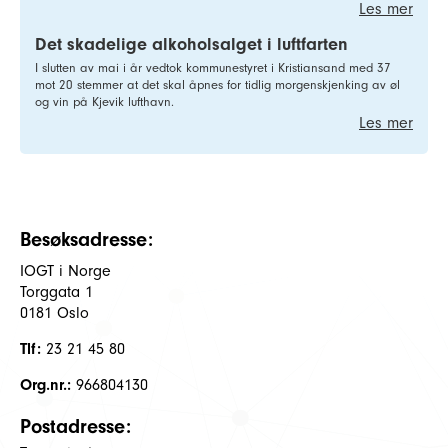
Les mer
Det skadelige alkoholsalget i luftfarten
I slutten av mai i år vedtok kommunestyret i Kristiansand med 37
mot 20 stemmer at det skal åpnes for tidlig morgenskjenking av øl
og vin på Kjevik lufthavn.
Les mer
Besøksadresse:
IOGT i Norge
Torggata 1
0181 Oslo
Tlf:
23 21 45 80
Org.nr.:
966804130
Postadresse: