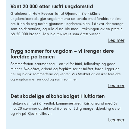
Vant 20 000 etter rusfri ungdomstid
Gratulerer til Heiv Reebar Taha! Gjennom Sterk&Klars
ungdomskontrakt gjør ungdommene en avtale med foreldrene sine
om å holde seg rusfrie gjennom ungdomsskolen. I år var det mange
som holdt avtalen, og alle disse ble med i trekningen av en premie
på 20 000 kroner. Heiv ble trukket ut som årets vinner.
Les mer
Trygg sommer for ungdom – vi trenger dere
foreldre på banen
Sommerferien nærmer seg – en tid for fritid, fellesskap og gode
minner. Skoleåret, arbeid og forpliktelser er fullført, foran ligger en
hel og blank sommerferie og venter. Vi i Sterk&Klar ønsker foreldre
og ungdommer en god og rusfri sommer.
Les mer
Det skadelige alkoholsalget i luftfarten
I slutten av mai i år vedtok kommunestyret i Kristiansand med 37
mot 20 stemmer at det skal åpnes for tidlig morgenskjenking av øl
og vin på Kjevik lufthavn.
Les mer