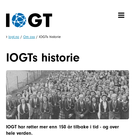
Iogt.no
/
Om oss
/
IOGTs historie
IOGTs historie
IOGT har røtter mer enn 150 år tilbake i tid - og over
hele verden.