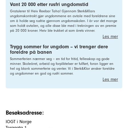
Vant 20 000 etter rusfri ungdomstid
Gratulerer til Heiv Reebar Taha! Gjennom Sterk&Klars
ungdomskontrakt gjør ungdommene en avtale med foreldrene sine
om å holde seg rusfrie gjennom ungdomsskolen. I år var det mange
som holdt avtalen, og alle disse ble med i trekningen av en premie
på 20 000 kroner. Heiv ble trukket ut som årets vinner.
Les mer
Trygg sommer for ungdom – vi trenger dere
foreldre på banen
Sommerferien nærmer seg – en tid for fritid, fellesskap og gode
minner. Skoleåret, arbeid og forpliktelser er fullført, foran ligger en
hel og blank sommerferie og venter. Vi i Sterk&Klar ønsker foreldre
og ungdommer en god og rusfri sommer.
Les mer
Besøksadresse:
IOGT i Norge
Torggata 1