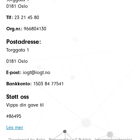
0181 Oslo
Tlf:
23 21 45 80
Org.nr.:
966804130
Postadresse:
Torggata 1
0181 Oslo
E-post:
iogt@iogt.no
Bankkonto:
1503 84 77541
Støtt oss
Vipps din gave til
#86495
Les mer
Developed by
Aplia
- Powered by
eZ Publish
-
Informasjonskapsler