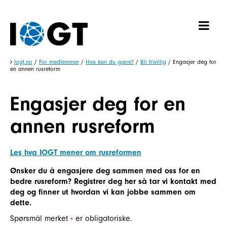
Iogt.no
/
For medlemmer
/
Hva kan du gjøre?
/
Bli frivillig
/
Engasjer deg for
en annen rusreform
Engasjer deg for en
annen rusreform
Les hva IOGT mener om rusreformen
Ønsker du å engasjere deg sammen med oss for en
bedre rusreform? Registrer deg her så tar vi kontakt med
deg og finner ut hvordan vi kan jobbe sammen om
dette.
Spørsmål merket
er obligatoriske.