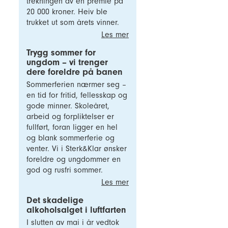
trekningen av en premie på
20 000 kroner. Heiv ble
trukket ut som årets vinner.
Les mer
Trygg sommer for
ungdom – vi trenger
dere foreldre på banen
Sommerferien nærmer seg –
en tid for fritid, fellesskap og
gode minner. Skoleåret,
arbeid og forpliktelser er
fullført, foran ligger en hel
og blank sommerferie og
venter. Vi i Sterk&Klar ønsker
foreldre og ungdommer en
god og rusfri sommer.
Les mer
Det skadelige
alkoholsalget i luftfarten
I slutten av mai i år vedtok