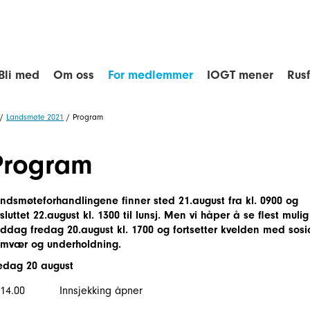
Bli med
Om oss
For medlemmer
IOGT mener
Rus
/
Landsmøte 2021
/
Program
Program
ndsmøteforhandlingene finner sted 21.august fra kl. 0900 og
sluttet 22.august kl. 1300 til lunsj. Men vi håper å se flest mulig 
ddag fredag 20.august kl. 1700 og fortsetter kvelden med sosi
mvær og underholdning.
edag 20 august
l.14.00 Innsjekking åpner