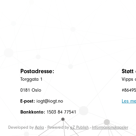
Postadresse:
Støtt
Torggata 1
Vipps 
0181 Oslo
#8649
E-post:
iogt@iogt.no
Les me
Bankkonto:
1503 84 77541
Developed by
Aplia
- Powered by
eZ Publish
-
Informasjonskapsler