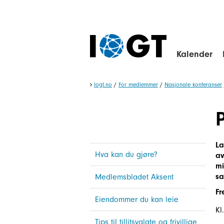
Kalender
Iogt.no
/
For medlemmer
/
Nasjonale konferanser
La
Hva kan du gjøre?
av
mi
sa
Medlemsbladet Aksent
Fr
Eiendommer du kan leie
K
Tips til tillitsvalgte og frivillige