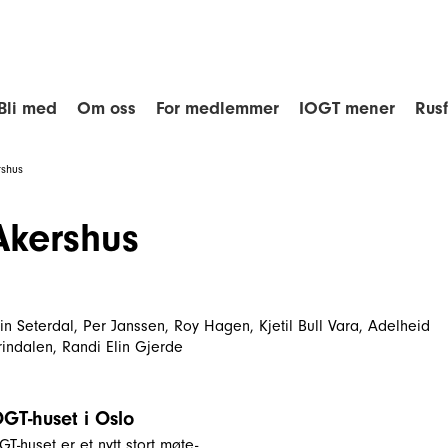
Bli med
Om oss
For medlemmer
IOGT mener
Rus
rshus
Akershus
in Seterdal, Per Janssen, Roy Hagen, Kjetil Bull Vara, Adelheid
rindalen, Randi Elin Gjerde
OGT-huset i Oslo
GT-huset er et nytt stort møte-