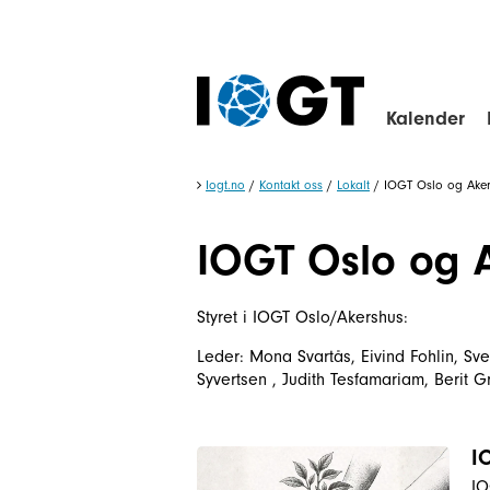
Kalender
Iogt.no
/
Kontakt oss
/
Lokalt
/
IOGT Oslo og Ake
IOGT Oslo og 
Styret i IOGT Oslo/Akershus:
Leder: Mona Svartås, Eivind Fohlin, Sve
Syvertsen , Judith Tesfamariam, Berit G
I
IO