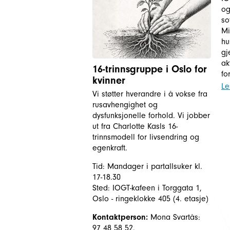
og
so
Mi
hu
gj
ak
16-trinnsgruppe i Oslo for
fo
kvinner
Le
Vi støtter hverandre i å vokse fra
rusavhengighet og
dysfunksjonelle forhold. Vi jobber
ut fra Charlotte Kasls 16-
trinnsmodell for livsendring og
egenkraft.
Tid: Mandager i partallsuker kl.
17-18.30
Sted: IOGT-kafeen i Torggata 1,
Oslo - ringeklokke 405 (4. etasje)
Kontaktperson:
Mona Svartås:
97 48 58 52.