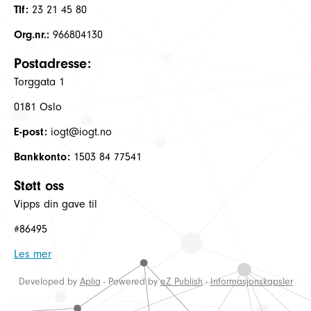
Tlf:
23 21 45 80
Org.nr.:
966804130
Postadresse:
Torggata 1
0181 Oslo
E-post:
iogt@iogt.no
Bankkonto:
1503 84 77541
Støtt oss
Vipps din gave til
#86495
Les mer
Developed by
Aplia
- Powered by
eZ Publish
-
Informasjonskapsler