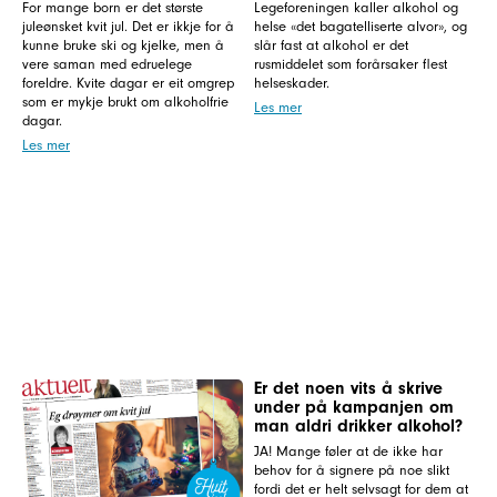
For mange born er det største
Legeforeningen kaller alkohol og
juleønsket kvit jul. Det er ikkje for å
helse «det bagatelliserte alvor», og
kunne bruke ski og kjelke, men å
slår fast at alkohol er det
vere saman med edruelege
rusmiddelet som forårsaker flest
foreldre. Kvite dagar er eit omgrep
helseskader.
som er mykje brukt om alkoholfrie
Les mer
dagar.
Les mer
Er det noen vits å skrive
under på kampanjen om
man aldri drikker alkohol?
JA! Mange føler at de ikke har
behov for å signere på noe slikt
fordi det er helt selvsagt for dem at