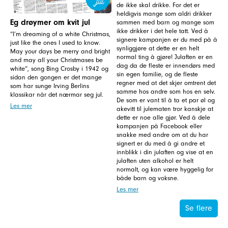
de ikke skal drikke. For det er
heldigvis mange som aldri drikker
Eg drøymer om kvit jul
sammen med barn og mange som
ikke drikker i det hele tatt. Ved å
“I’m dreaming of a white Christmas,
signere kampanjen er du med på å
just like the ones I used to know.
synliggjøre at dette er en helt
May your days be merry and bright
normal ting å gjøre! Julaften er en
and may all your Christmases be
dag da de fleste er innendørs med
white”, song Bing Crosby i 1942 og
sin egen familie, og de fleste
sidan den gongen er det mange
regner med at det skjer omtrent det
som har sunge Irving Berlins
samme hos andre som hos en selv.
klassikar når det nærmar seg jul.
De som er vant til å ta et par øl og
Les mer
akevitt til julematen tror kanskje at
dette er noe alle gjør. Ved å dele
kampanjen på Facebook eller
snakke med andre om at du har
signert er du med å gi andre et
innblikk i din julaften og vise at en
julaften uten alkohol er helt
normalt, og kan være hyggelig for
både barn og voksne.
Les mer
Se flere