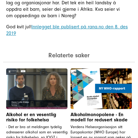
lag og organiasjonar har. Det tek ein heil landsby å
oppdra eit barn, seier dei gjerne i Afrika. Kva seier vi
om oppsedinga av barn i Noreg?
God kvit jul!
Innlegget ble publisert på rana.no den 8. des
2019
Relaterte saker
Alkohol er en vesentlig
Alkoholmonopolene - En
risiko for folkehelsa
modell for redusert skade
- Det er bra at meldingen tydelig
Verdens Helseorganisasjon sitt
adresserer alkohol som en vesentlig
Europakontor (WHO Europe) har
risiko for folkehelsa, sa IOGT i
lansert en ny rapport som peker på