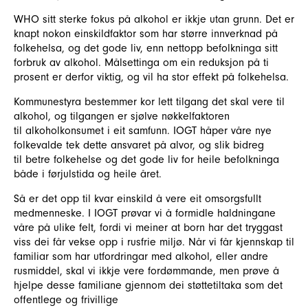
WHO sitt sterke fokus på alkohol er ikkje utan grunn. Det er
knapt nokon einskildfaktor som har større innverknad på
folkehelsa, og det gode liv, enn nettopp befolkninga sitt
forbruk av alkohol. Målsettinga om ein reduksjon på ti
prosent er derfor viktig, og vil ha stor effekt på folkehelsa.
Kommunestyra bestemmer kor lett tilgang det skal vere til
alkohol, og tilgangen er sjølve nøkkelfaktoren
til alkoholkonsumet i eit samfunn. IOGT håper våre nye
folkevalde tek dette ansvaret på alvor, og slik bidreg
til betre folkehelse og det gode liv for heile befolkninga
både i førjulstida og heile året.
Så er det opp til kvar einskild å vere eit omsorgsfullt
medmenneske. I IOGT prøvar vi å formidle haldningane
våre på ulike felt, fordi vi meiner at born har det tryggast
viss dei får vekse opp i rusfrie miljø. Når vi får kjennskap til
familiar som har utfordringar med alkohol, eller andre
rusmiddel, skal vi ikkje vere fordømmande, men prøve å
hjelpe desse familiane gjennom dei støttetiltaka som det
offentlege og frivillige