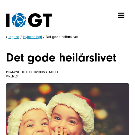
Iogt.no
/
Nyheter Iogt
/
Det gode heilårslivet
Det gode heilårslivet
PER-ARNE LILLEBØ,HJØRDIS ALMELID
VIKENES