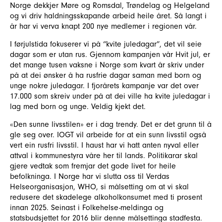
Norge dekkjer Møre og Romsdal, Trøndelag og Helgeland
og vi driv haldningsskapande arbeid heile året. Så langt i
år har vi verva knapt 200 nye medlemer i regionen vår.
I førjulstida fokuserer vi på “kvite juledagar”, det vil seie
dagar som er utan rus. Gjennom kampanjen vår Hvit jul, er
det mange tusen vaksne i Norge som kvart år skriv under
på at dei ønsker å ha rusfrie dagar saman med born og
unge nokre juledagar. I fjorårets kampanje var det over
17.000 som skreiv under på at dei ville ha kvite juledagar i
lag med born og unge. Veldig kjekt det.
«Den sunne livsstilen» er i dag trendy. Det er det grunn til å
gle seg over. IOGT vil arbeide for at ein sunn livsstil også
vert ein rusfri livsstil. I haust har vi hatt anten nyval eller
attval i kommunestyra våre her til lands. Politikarar skal
gjere vedtak som fremjar det gode livet for heile
befolkninga. I Norge har vi slutta oss til Verdas
Helseorganisasjon, WHO, si målsetting om at vi skal
redusere det skadelege alkoholkonsumet med ti prosent
innan 2025. Seinast i Folkehelse-meldinga og
statsbudsjettet for 2016 blir denne målsettinga stadfesta.