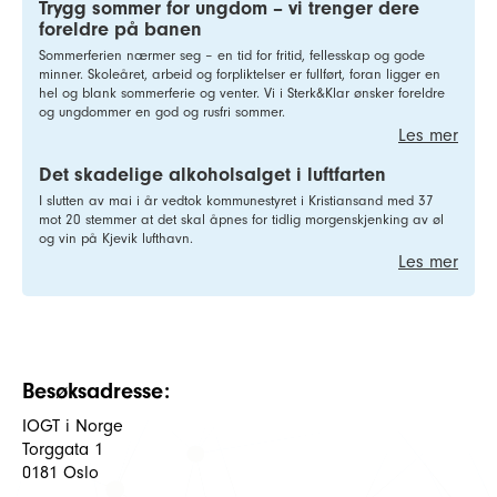
Trygg sommer for ungdom – vi trenger dere
foreldre på banen
Sommerferien nærmer seg – en tid for fritid, fellesskap og gode
minner. Skoleåret, arbeid og forpliktelser er fullført, foran ligger en
hel og blank sommerferie og venter. Vi i Sterk&Klar ønsker foreldre
og ungdommer en god og rusfri sommer.
Les mer
Det skadelige alkoholsalget i luftfarten
I slutten av mai i år vedtok kommunestyret i Kristiansand med 37
mot 20 stemmer at det skal åpnes for tidlig morgenskjenking av øl
og vin på Kjevik lufthavn.
Les mer
Besøksadresse:
IOGT i Norge
Torggata 1
0181 Oslo