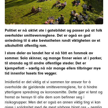
Politiet er nå aktivt ute i gatebildet og passer på at folk
overholder smittevernreglene. Det er også en god
anledning til å øke bevisstheten rundt viktigheten av et
alkoholfritt offentlig rom.
I store deler av landet har vi nå fått en forsmak av
sommer. Sola skinner, og mange finner veien ut i parker,
til stranda og til andre offentlige steder. Det er
kjempeflott – særlig nå når mange ellers tilbringer mye
tid innenfor husets fire vegger.
Imidlertid er det viktig at vi sammen tar ansvar for å
overholde de gjeldende smittevernreglene, for å hindre
ytterligere spredning av koronasmitte. Dette gjør vi først og
fremst av hensyn til alle dem som befinner seg i
risikogrupper. Men det er også en annen viktig ting vi kan
gjøre i solidaritet med de mest sårbare blant oss – nemlig