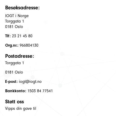
Besøksadresse:
IOGT i Norge
Torggata 1
0181 Oslo
Tlf:
23 21 45 80
Org.nr.:
966804130
Postadresse:
Torggata 1
0181 Oslo
E-post:
iogt@iogt.no
Bankkonto:
1503 84 77541
Støtt oss
Vipps din gave til