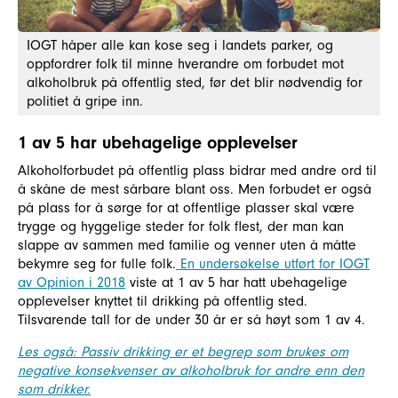
IOGT håper alle kan kose seg i landets parker, og
oppfordrer folk til minne hverandre om forbudet mot
alkoholbruk på offentlig sted, før det blir nødvendig for
politiet å gripe inn.
1 av 5 har ubehagelige opplevelser
Alkoholforbudet på offentlig plass bidrar med andre ord til
å skåne de mest sårbare blant oss. Men forbudet er også
på plass for å sørge for at offentlige plasser skal være
trygge og hyggelige steder for folk flest, der man kan
slappe av sammen med familie og venner uten å måtte
bekymre seg for fulle folk.
En undersøkelse utført for IOGT
av Opinion i 2018
viste at 1 av 5 har hatt ubehagelige
opplevelser knyttet til drikking på offentlig sted.
Tilsvarende tall for de under 30 år er så høyt som 1 av 4.
Les også: Passiv drikking er et begrep som brukes om
negative konsekvenser av alkoholbruk for andre enn den
som drikker.