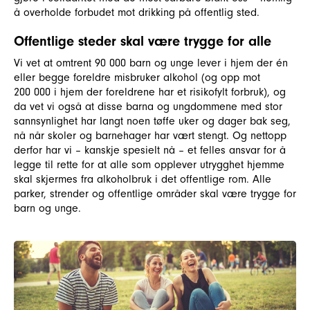
å overholde forbudet mot drikking på offentlig sted.
Offentlige steder skal være trygge for alle
Vi vet at omtrent 90 000 barn og unge lever i hjem der én
eller begge foreldre misbruker alkohol (og opp mot
200 000 i hjem der foreldrene har et risikofylt forbruk), og
da vet vi også at disse barna og ungdommene med stor
sannsynlighet har langt noen tøffe uker og dager bak seg,
nå når skoler og barnehager har vært stengt. Og nettopp
derfor har vi – kanskje spesielt nå – et felles ansvar for å
legge til rette for at alle som opplever utrygghet hjemme
skal skjermes fra alkoholbruk i det offentlige rom. Alle
parker, strender og offentlige områder skal være trygge for
barn og unge.