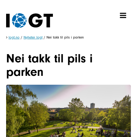
Iogt.no
/
Nyheter Iogt
/
Nei takk til pils i parken
Nei takk til pils i
parken