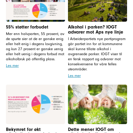
55% støtter forbudet
Alkohol i parken? IOGT
advarer mot Aps nye linje
Mer enn halvparten, 55 prosent, av
de spurte sier at de er ganske enig
I Arbeiderpartiets nye partiprogram
eller helt enig i dagens lovgivning,
går partiet inn for at kommunene
og kun 27 prosent er ganske uenig
skal kunne tillate alkohol i
eller helt uenig i dagens forbud mot
avgrensede parker. IOGT viser til
alkoholbruk på offentlig plass.
en fersk rapport og advarer mot
konsekvensene for våre felles
Les mer
uteområder.
Les mer
Bekymret for økt
Dette mener IOGT om