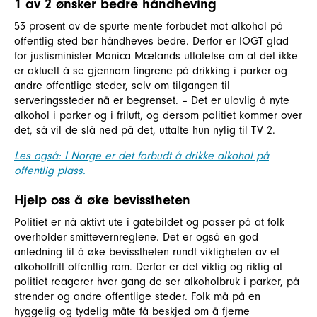
1 av 2 ønsker bedre håndheving
53 prosent av de spurte mente forbudet mot alkohol på
offentlig sted bør håndheves bedre. Derfor er IOGT glad
for justisminister Monica Mælands uttalelse om at det ikke
er aktuelt å se gjennom fingrene på drikking i parker og
andre offentlige steder, selv om tilgangen til
serveringssteder nå er begrenset. – Det er ulovlig å nyte
alkohol i parker og i friluft, og dersom politiet kommer over
det, så vil de slå ned på det, uttalte hun nylig til TV 2.
Les også: I Norge er det forbudt å drikke alkohol på
offentlig plass.
Hjelp oss å øke bevisstheten
Politiet er nå aktivt ute i gatebildet og passer på at folk
overholder smittevernreglene. Det er også en god
anledning til å øke bevisstheten rundt viktigheten av et
alkoholfritt offentlig rom. Derfor er det viktig og riktig at
politiet reagerer hver gang de ser alkoholbruk i parker, på
strender og andre offentlige steder. Folk må på en
hyggelig og tydelig måte få beskjed om å fjerne