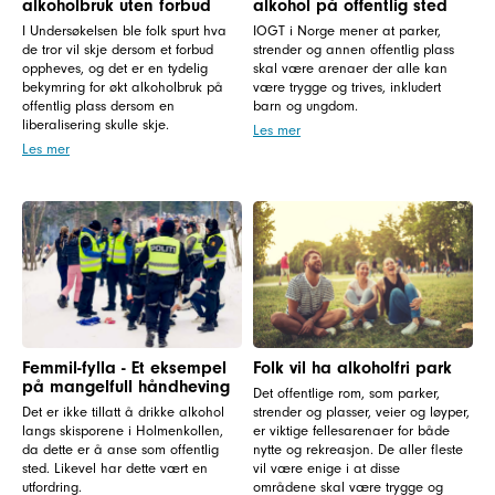
alkoholbruk uten forbud
alkohol på offentlig sted
I Undersøkelsen ble folk spurt hva
IOGT i Norge mener at parker,
de tror vil skje dersom et forbud
strender og annen offentlig plass
oppheves, og det er en tydelig
skal være arenaer der alle kan
bekymring for økt alkoholbruk på
være trygge og trives, inkludert
offentlig plass dersom en
barn og ungdom.
liberalisering skulle skje.
Les mer
Les mer
Femmil-fylla - Et eksempel
Folk vil ha alkoholfri park
på mangelfull håndheving
Det offentlige rom, som parker,
Det er ikke tillatt å drikke alkohol
strender og plasser, veier og løyper,
langs skisporene i Holmenkollen,
er viktige fellesarenaer for både
da dette er å anse som offentlig
nytte og rekreasjon. De aller fleste
sted. Likevel har dette vært en
vil være enige i at disse
utfordring.
områdene skal være trygge og