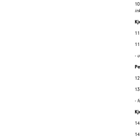
10
in
Kj
11
11
- 
Pe
12
13
- 
Kj
14
14