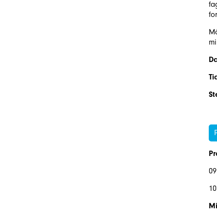
fa
fo
Må
mi
D
Ti
St
P
09
10
Mi