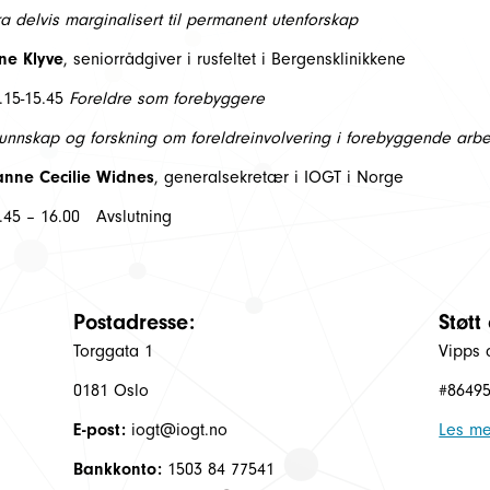
fra delvis marginalisert til permanent utenforskap
ne Klyve
, seniorrådgiver i rusfeltet i Bergensklinikkene
.15-15.45
Foreldre som forebyggere
kunnskap og forskning om foreldreinvolvering i forebyggende arbe
nne Cecilie Widnes
, generalsekretær i IOGT i Norge
.45 – 16.00 Avslutning
Postadresse:
Støtt
Torggata 1
Vipps 
0181 Oslo
#8649
E-post:
iogt@iogt.no
Les me
Bankkonto:
1503 84 77541