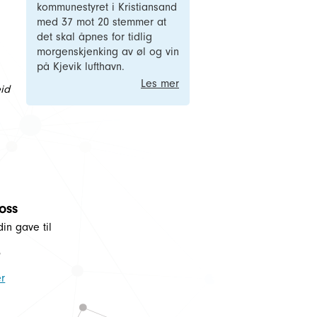
kommunestyret i Kristiansand
med 37 mot 20 stemmer at
det skal åpnes for tidlig
morgenskjenking av øl og vin
på Kjevik lufthavn.
Les mer
id
 oss
din gave til
5
r