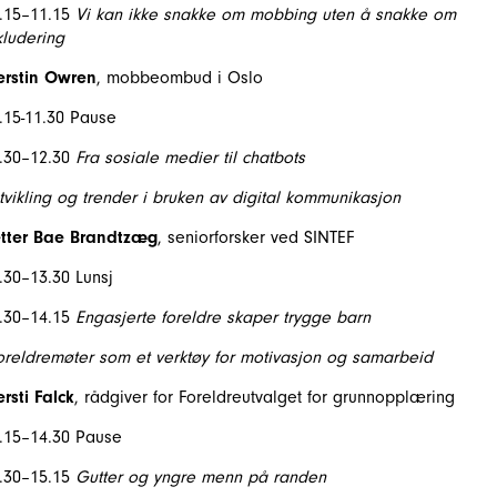
.15–11.15
Vi kan ikke snakke om mobbing uten å snakke om
kludering
erstin Owren
, mobbeombud i Oslo
.15-11.30 Pause
.30–12.30
Fra sosiale medier til chatbots
utvikling og trender i bruken av digital kommunikasjon
tter Bae Brandtzæg
, seniorforsker ved SINTEF
.30–13.30 Lunsj
.30–14.15
Engasjerte foreldre skaper trygge barn
foreldremøter som et verktøy for motivasjon og samarbeid
ersti Falck
, rådgiver for Foreldreutvalget for grunnopplæring
.15–14.30 Pause
.30–15.15
Gutter og yngre menn på randen