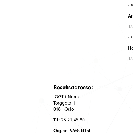
- 
Ar
15
- 
Ha
15
Besøksadresse:
IOGT i Norge
Torggata 1
0181 Oslo
Tlf:
23 21 45 80
Org.nr.:
966804130