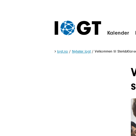
Kalender
Iogt.no
/
Nyheter Iogt
/
Velkommen til Sterk&Klar-