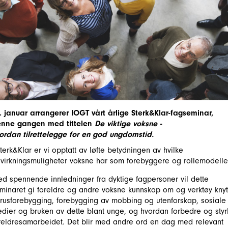
. januar arrangerer IOGT vårt årlige Sterk&Klar-fagseminar,
nne gangen med tittelen
De viktige voksne -
ordan tilrettelegge for en god ungdomstid.
Sterk&Klar er vi opptatt av løfte betydningen av hvilke
virkningsmuligheter voksne har som forebyggere og rollemodelle
d spennende innledninger fra dyktige fagpersoner vil dette
minaret gi foreldre og andre voksne kunnskap om og verktøy knyt
l rusforebygging, forebygging av mobbing og utenforskap, sosiale
dier og bruken av dette blant unge, og hvordan forbedre og styr
reldresamarbeidet. Det blir med andre ord en dag med relevant