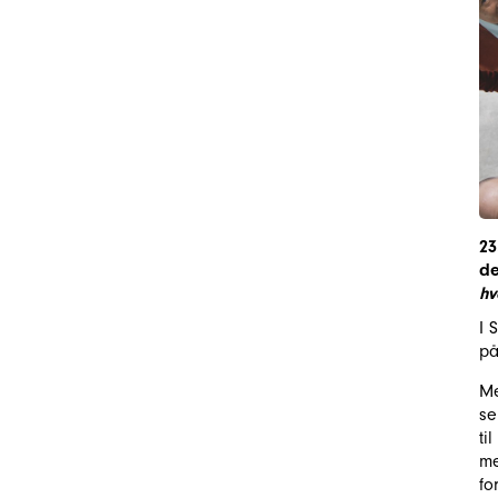
23
de
hv
I 
på
Me
se
ti
me
fo