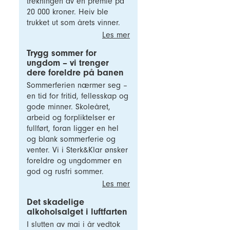
trekningen av en premie på
20 000 kroner. Heiv ble
trukket ut som årets vinner.
Les mer
Trygg sommer for
ungdom – vi trenger
dere foreldre på banen
Sommerferien nærmer seg –
en tid for fritid, fellesskap og
gode minner. Skoleåret,
arbeid og forpliktelser er
fullført, foran ligger en hel
og blank sommerferie og
venter. Vi i Sterk&Klar ønsker
foreldre og ungdommer en
god og rusfri sommer.
Les mer
Det skadelige
alkoholsalget i luftfarten
I slutten av mai i år vedtok