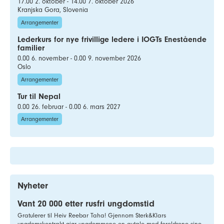
17.00 2. oktober - 14.00 7. oktober 2026
Kranjska Gora, Slovenia
Arrangementer
Lederkurs for nye frivillige ledere i IOGTs Enestående
familier
0.00 6. november - 0.00 9. november 2026
Oslo
Arrangementer
Tur til Nepal
0.00 26. februar - 0.00 6. mars 2027
Arrangementer
Nyheter
Vant 20 000 etter rusfri ungdomstid
Gratulerer til Heiv Reebar Taha! Gjennom Sterk&Klars
ungdomskontrakt gjør ungdommene en avtale med foreldrene sine