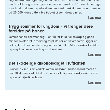
om å holde seg rusfrie gjennom ungdomsskolen. I år var det mange
som holdt avtalen, og alle disse ble med i trekningen av en premie
på 20 000 kroner. Heiv ble trukket ut som årets vinner.
Les mer
Trygg sommer for ungdom – vi trenger dere
foreldre på banen
Sommerferien nærmer seg – en tid for fritid, fellesskap og gode
minner. Skoleåret, arbeid og forpliktelser er fullført, foran ligger en
hel og blank sommerferie og venter. Vi i Sterk&Klar ønsker foreldre
og ungdommer en god og rusfri sommer.
Les mer
Det skadelige alkoholsalget i luftfarten
I slutten av mai i år vedtok kommunestyret i Kristiansand med 37
mot 20 stemmer at det skal åpnes for tidlig morgenskjenking av øl
og vin på Kjevik lufthavn.
Les mer