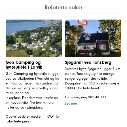
Relaterte saker
Gon Camping og
Sjøgaren ved Tønsberg
hytteutleie i Larvik
Juventes hytte Sjøgaren ligger 7 km
Gon Camping og hytteutleie ligger
utenfor Tønsberg og har mange
ved Larviksfjorden i Vestfold og har
senger og egen strandlinje.
en flott, barnevennlig sandstrand,
Døgnprisen for IOGT-medlemmer er
deilige svaberg, sandvolleybane,
1000 kr for hele huset.
fotballbane og
For utleie, ring 901 48 711
lekeplass. Eiendommen består av
en hovedhytte, fire-fem mindre
Les mer
hytter og campingplass.
Opplys at du er medlem i IOGT for
rabatterte priser.