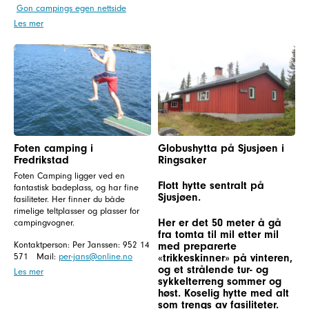
Gon campings egen nettside
Les mer
Foten camping i
Globushytta på Sjusjøen i
Fredrikstad
Ringsaker
Foten Camping ligger ved en
Flott hytte sentralt på
fantastisk badeplass, og har fine
Sjusjøen.
fasiliteter. Her finner du både
rimelige teltplasser og plasser for
Her er det 50 meter å gå
campingvogner.
fra tomta til mil etter mil
Kontaktperson: Per Janssen: 952 14
med preparerte
571 Mail:
per-jans@online.no
«trikkeskinner» på vinteren,
og et strålende tur- og
Les mer
sykkelterreng sommer og
høst. Koselig hytte med alt
som trengs av fasiliteter.