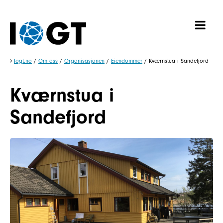
Iogt.no
/
Om oss
/
Organisasjonen
/
Eiendommer
/
Kværnstua i Sandefjord
Kværnstua i
Sandefjord