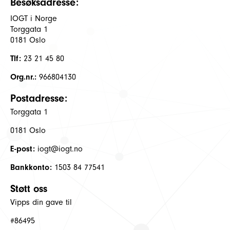
Besøksadresse:
IOGT i Norge
Torggata 1
0181 Oslo
Tlf:
23 21 45 80
Org.nr.:
966804130
Postadresse:
Torggata 1
0181 Oslo
E-post:
iogt@iogt.no
Bankkonto:
1503 84 77541
Støtt oss
Vipps din gave til
#86495