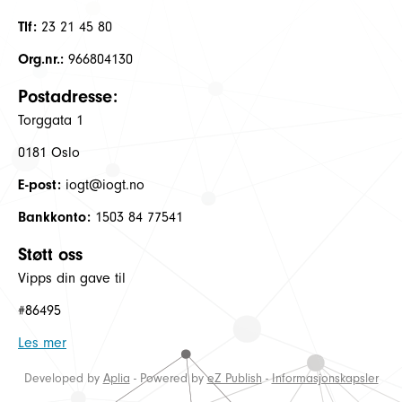
Tlf:
23 21 45 80
Org.nr.:
966804130
Postadresse:
Torggata 1
0181 Oslo
E-post:
iogt@iogt.no
Bankkonto:
1503 84 77541
Støtt oss
Vipps din gave til
#86495
Les mer
Developed by
Aplia
- Powered by
eZ Publish
-
Informasjonskapsler