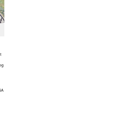
t
 og
SA