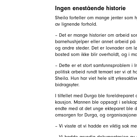
Ingen enestående historie
Sheila forteller om mange jenter som h
av lignende forhold.
– Det er mange historier om arbeid s
barnehushjelper eller annet arbeid på 
og andre steder. Det er lovnader om lø
bosted som ikke blir overholdt, og i 
– Dette er et stort samfunnsproblem i 
politisk arbeid rundt temaet ser vi at h
Sheila. Hun har viet hele sitt yrkesakti
bidragsyter.
I tilfellet med Durga ble foreldreparet
kausjon. Mannen ble oppsagt i selskapet
endte med at det unge ekteparet ble
omsorgen for Durga, og organisasjonen
– Vi visste at vi hadde en viktig sak me