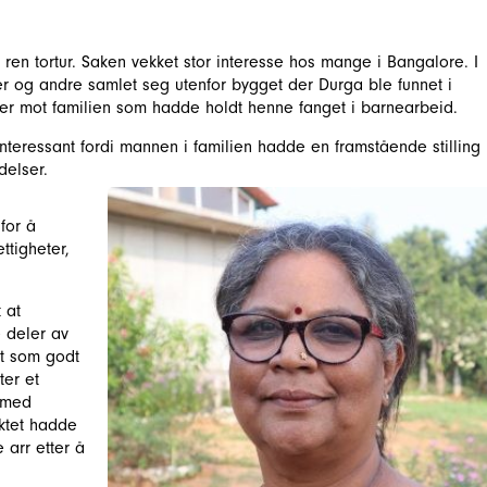
en tortur. Saken vekket stor interesse hos mange i Bangalore. I
ter og andre samlet seg utenfor bygget der Durga ble funnet i
r mot familien som hadde holdt henne fanget i barnearbeid.
nteressant fordi mannen i familien hadde en framstående stilling 
ndelser.
for å
ttigheter,
 at
 deler av
tt som godt
ter et
t med
iktet hadde
 arr etter å