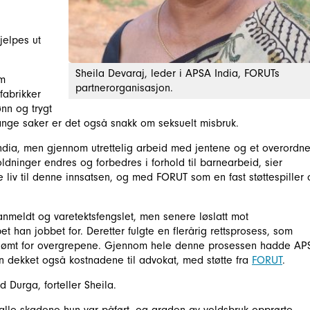
jelpes ut
Sheila Devaraj, leder i APSA India, FORUTs
om
partnerorganisasjon.
fabrikker
nn og trygt
mange saker er det også snakk om seksuelt misbruk.
India, men gjennom utrettelig arbeid med jentene og et overordne
oldninger endres og forbedres i forhold til barnearbeid, sier
ve liv til denne innsatsen, og med FORUT som en fast støttespiller
 anmeldt og varetektsfengslet, men senere løslatt mot
 han jobbet for. Deretter fulgte en flerårig rettsprosess, som
 dømt for overgrepene. Gjennom hele denne prosessen hadde AP
 dekket også kostnadene til advokat, med støtte fra
FORUT
.
d Durga, forteller Sheila.