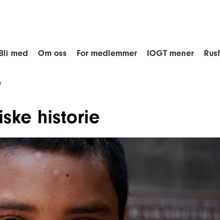
Bli med
Om oss
For medlemmer
IOGT mener
Rus
e
ske historie