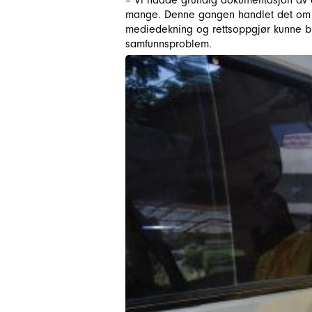
– Vi hadde grundig dokumentasjon av a
mange. Denne gangen handlet det om 
mediedekning og rettsoppgjør kunne bid
samfunnsproblem.