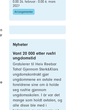
0.00 26. februar - 0.00 6. mars
2027
Arrangementer
en
år
Nyheter
Vant 20 000 etter rusfri
ungdomstid
Gratulerer til Heiv Reebar
Taha! Gjennom Sterk&Klars
ungdomskontrakt gjør
ungdommene en avtale med
re
foreldrene sine om å holde
å.
seg rusfrie gjennom
ungdomsskolen. I år var det
mange som holdt avtalen, og
alle disse ble med i