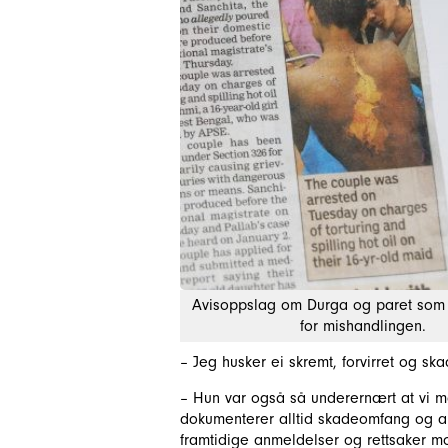
Avisoppslag om Durga og paret som b
for mishandlingen.
– Jeg husker ei skremt, forvirret og skad
– Hun var også så underernært at vi må
dokumenterer alltid skadeomfang og and
framtidige anmeldelser og rettsaker mo