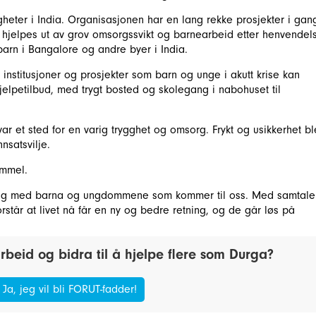
igheter i India. Organisasjonen har en lang rekke prosjekter i gan
hjelpes ut av grov omsorgssvikt og barnearbeid etter henvendel
r barn i Bangalore og andre byer i India.
v institusjoner og prosjekter som barn og unge i akutt krise kan
jelpetilbud, med trygt bosted og skolegang i nabohuset til
var et sted for en varig trygghet og omsorg. Frykt og usikkerhet bl
nsatsvilje.
gammel.
gang med barna og ungdommene som kommer til oss. Med samtaler
forstår at livet nå får en ny og bedre retning, og de går løs på
arbeid og bidra til å hjelpe flere som Durga?
Ja, jeg vil bli FORUT-fadder!