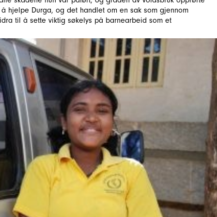
lle skadene hun var påført, og graden av voldsbruk opprørte
å hjelpe Durga, og det handlet om en sak som gjennom
ra til å sette viktig søkelys på barnearbeid som et