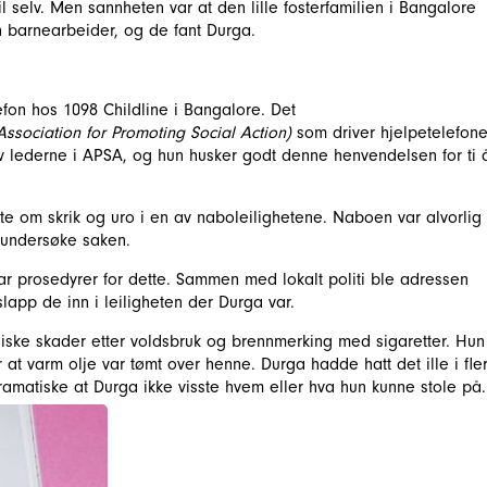
il selv. Men sannheten var at den lille fosterfamilien i Bangalore
en barnearbeider, og de fant Durga.
efon hos 1098 Childline i Bangalore. Det
Association for Promoting Social Action)
som driver hjelpetelefon
av lederne i APSA, og hun husker godt denne henvendelsen for ti 
lte om skrik og uro i en av naboleilighetene. Naboen var alvorlig
 undersøke saken.
ar prosedyrer for dette. Sammen med lokalt politi ble adressen
lapp de inn i leiligheten der Durga var.
ysiske skader etter voldsbruk og brennmerking med sigaretter. Hun
at varm olje var tømt over henne. Durga hadde hatt det ille i fle
ramatiske at Durga ikke visste hvem eller hva hun kunne stole p