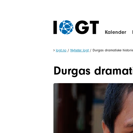
Kalender
Iogt.no
/
Nyheter Iogt
/
Durgas dramatiske histori
Durgas dramati