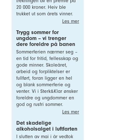
trekningen av en premie på
20 000 kroner. Heiv ble
trukket ut som årets vinner.
Les mer
Trygg sommer for
ungdom – vi trenger
dere foreldre på banen
Sommerferien nærmer seg –
en tid for fritid, fellesskap og
gode minner. Skoleåret,
arbeid og forpliktelser er
fullført, foran ligger en hel
og blank sommerferie og
venter. Vi i Sterk&Klar ønsker
foreldre og ungdommer en
god og rusfri sommer.
Les mer
Det skadelige
alkoholsalget i luftfarten
I slutten av mai i år vedtok