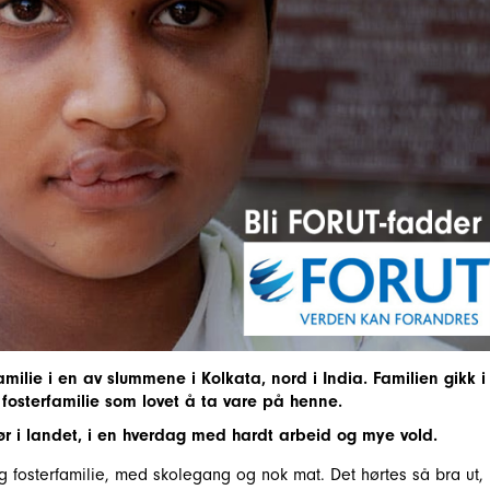
amilie i en av slummene i Kolkata, nord i India. Familien gikk i
n fosterfamilie som lovet å ta vare på henne.
sør i landet, i en hverdag med hardt arbeid og mye vold.
gg fosterfamilie, med skolegang og nok mat. Det hørtes så bra ut,