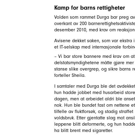
Kamp for barns rettigheter
Volden som rammet Durga bar preg av r
overkant av 200 barnerettighetsaktivis
desember 2010, med krav om reaksjone
Avisene dekket saken, som var ekstra i
et IT-selskap med internasjonale forbi
– Vi bar store bannere med krav om at
delstatsmyndighetene måtte gjøre mer 
stanse slike overgrep, og sikre barns re
forteller Sheila.
I samtaler med Durga ble det avdekket
hun hadde jobbet med husarbeid store
dagen, men at arbeidet aldri ble anse
nok. Hun ble bundet fast om nettene et
tilfelle av fluktforsøk, og stadig straffe
voldsbruk. Etter gjentatte slag mot ans
leppene blitt deformerte, og hun hadde
ha blitt brent med sigaretter.