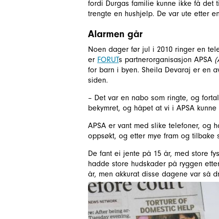
fordi Durgas familie kunne ikke få det t
trengte en hushjelp. De var ute etter 
Alarmen går
Noen dager før jul i 2010 ringer en tel
er
FORUT
s partnerorganisasjon APSA
(
for barn i byen. Sheila Devaraj er en 
siden.
– Det var en nabo som ringte, og forta
bekymret, og håpet at vi i APSA kunne
APSA er vant med slike telefoner, og h
oppsøkt, og etter mye fram og tilbake s
De fant ei jente på 15 år, med store f
hadde store hudskader på ryggen etter 
år, men akkurat disse dagene var så d