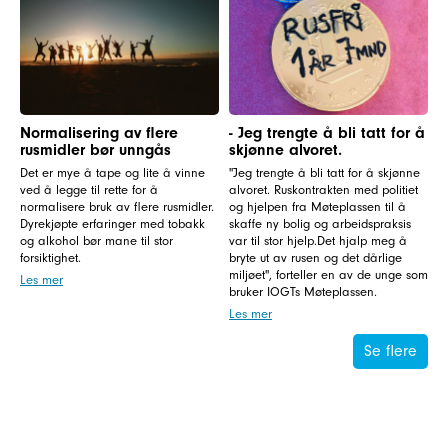
Normalisering av flere
- Jeg trengte å bli tatt for å
rusmidler bør unngås
skjønne alvoret.
Det er mye å tape og lite å vinne
"Jeg trengte å bli tatt for å skjønne
ved å legge til rette for å
alvoret. Ruskontrakten med politiet
normalisere bruk av flere rusmidler.
og hjelpen fra Møteplassen til å
Dyrekjøpte erfaringer med tobakk
skaffe ny bolig og arbeidspraksis
og alkohol bør mane til stor
var til stor hjelp.Det hjalp meg å
forsiktighet.
bryte ut av rusen og det dårlige
miljøet", forteller en av de unge som
Les mer
bruker IOGTs Møteplassen.
Les mer
Se flere