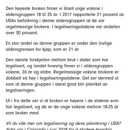
Den høyeste bruken finner vi blant unge voksne i
aldersgruppen 18 til 25 år. I 2017 rapporterte 21 prosent av
USAs befolkning i denne aldersgruppen at de var
regelmessige brukere. I legaliseringsstatene var andelen
over 30 prosent.
En stor andel av denne gruppen er under den lovlige
aldersgrensen for kjøp, som er 21 år.
Den største forskjellen mellom bruk i stater som har
legalisert, og landet forøvrig finner vi i aldersgruppen
voksne, 26 år og eldre. Regelmessige voksne brukere er
dobbelt så høy i legaliseringsstatene. Det ser dermed ut
som at denne gruppen i størst grad blir påvirket av
legaliseringen.
Ut i fra dette ser vi at bruken er høyere i de statene som
har legalisert, og de er de unge voksne mellom 18-25 år
som bruker mest.
Vil du vite mer om legalisering og dens påvirkning i USA?
Actis var i Colorado i juni 2018 for å studere hvordan