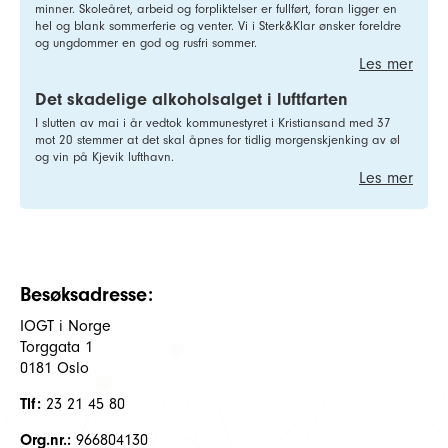
minner. Skoleåret, arbeid og forpliktelser er fullført, foran ligger en
hel og blank sommerferie og venter. Vi i Sterk&Klar ønsker foreldre
og ungdommer en god og rusfri sommer.
Les mer
Det skadelige alkoholsalget i luftfarten
I slutten av mai i år vedtok kommunestyret i Kristiansand med 37
mot 20 stemmer at det skal åpnes for tidlig morgenskjenking av øl
og vin på Kjevik lufthavn.
Les mer
Besøksadresse:
IOGT i Norge
Torggata 1
0181 Oslo
Tlf:
23 21 45 80
Org.nr.:
966804130