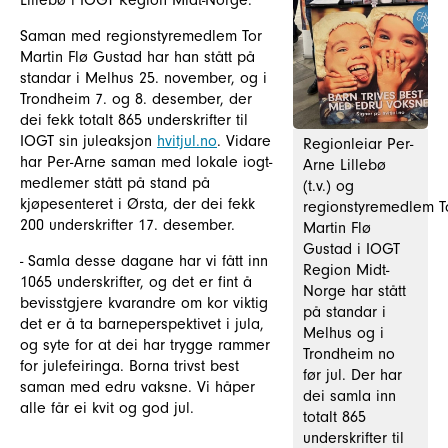
Lillebø i IOGT Region Midt-Norge.
Saman med regionstyremedlem Tor
Martin Flø Gustad har han stått på
standar i Melhus 25. november, og i
Trondheim 7. og 8. desember, der
dei fekk totalt 865 underskrifter til
IOGT sin juleaksjon
hvitjul.no
. Vidare
Regionleiar Per-
har Per-Arne saman med lokale iogt-
Arne Lillebø
medlemer stått på stand på
(t.v.) og
kjøpesenteret i Ørsta, der dei fekk
regionstyremedlem T
200 underskrifter 17. desember.
Martin Flø
Gustad i IOGT
- Samla desse dagane har vi fått inn
Region Midt-
1065 underskrifter, og det er fint å
Norge har stått
bevisstgjere kvarandre om kor viktig
på standar i
det er å ta barneperspektivet i jula,
Melhus og i
og syte for at dei har trygge rammer
Trondheim no
for julefeiringa. Borna trivst best
før jul. Der har
saman med edru vaksne. Vi håper
dei samla inn
alle får ei kvit og god jul.
totalt 865
underskrifter til