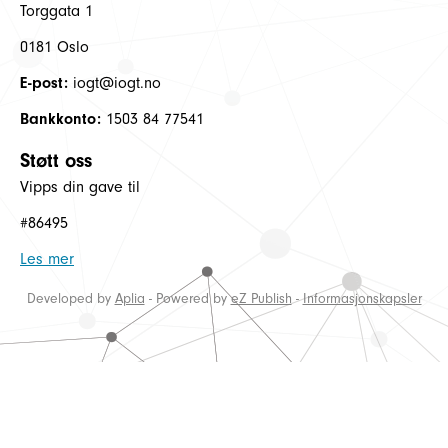
Torggata 1
0181 Oslo
E-post:
iogt@iogt.no
Bankkonto:
1503 84 77541
Støtt oss
Vipps din gave til
#86495
Les mer
Developed by
Aplia
- Powered by
eZ Publish
-
Informasjonskapsler