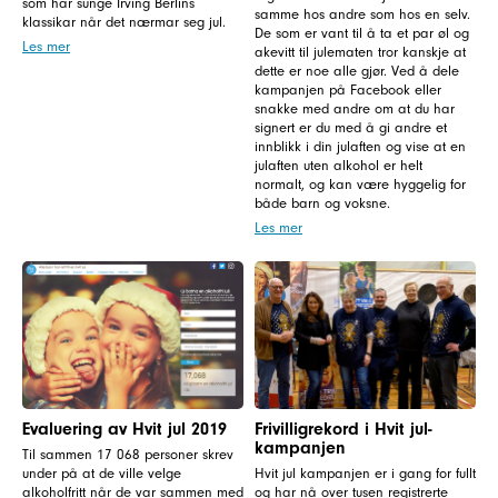
som har sunge Irving Berlins
samme hos andre som hos en selv.
klassikar når det nærmar seg jul.
De som er vant til å ta et par øl og
Les mer
akevitt til julematen tror kanskje at
dette er noe alle gjør. Ved å dele
kampanjen på Facebook eller
snakke med andre om at du har
signert er du med å gi andre et
innblikk i din julaften og vise at en
julaften uten alkohol er helt
normalt, og kan være hyggelig for
både barn og voksne.
Les mer
Evaluering av Hvit jul 2019
Frivilligrekord i Hvit jul-
kampanjen
Til sammen 17 068 personer skrev
under på at de ville velge
Hvit jul kampanjen er i gang for fullt
alkoholfritt når de var sammen med
og har nå over tusen registrerte