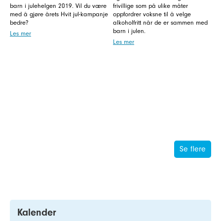
barn i julehelgen 2019. Vil du være
frivillige som på ulike måter
med å gjøre årets Hvit jul-kampanje
oppfordrer voksne til å velge
bedre?
alkoholfritt når de er sammen med
barn i julen.
Les mer
Les mer
Se flere
Kalender