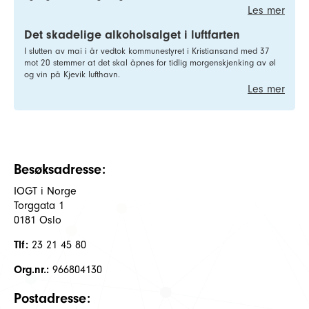
Les mer
Det skadelige alkoholsalget i luftfarten
I slutten av mai i år vedtok kommunestyret i Kristiansand med 37
mot 20 stemmer at det skal åpnes for tidlig morgenskjenking av øl
og vin på Kjevik lufthavn.
Les mer
Besøksadresse:
IOGT i Norge
Torggata 1
0181 Oslo
Tlf:
23 21 45 80
Org.nr.:
966804130
Postadresse: