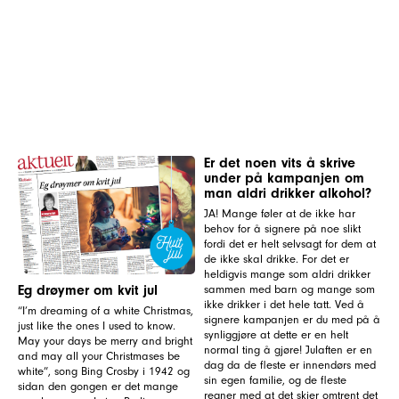
Er det noen vits å skrive
under på kampanjen om
man aldri drikker alkohol?
JA! Mange føler at de ikke har
behov for å signere på noe slikt
fordi det er helt selvsagt for dem at
de ikke skal drikke. For det er
heldigvis mange som aldri drikker
Eg drøymer om kvit jul
sammen med barn og mange som
ikke drikker i det hele tatt. Ved å
“I’m dreaming of a white Christmas,
signere kampanjen er du med på å
just like the ones I used to know.
synliggjøre at dette er en helt
May your days be merry and bright
normal ting å gjøre! Julaften er en
and may all your Christmases be
dag da de fleste er innendørs med
white”, song Bing Crosby i 1942 og
sin egen familie, og de fleste
sidan den gongen er det mange
regner med at det skjer omtrent det