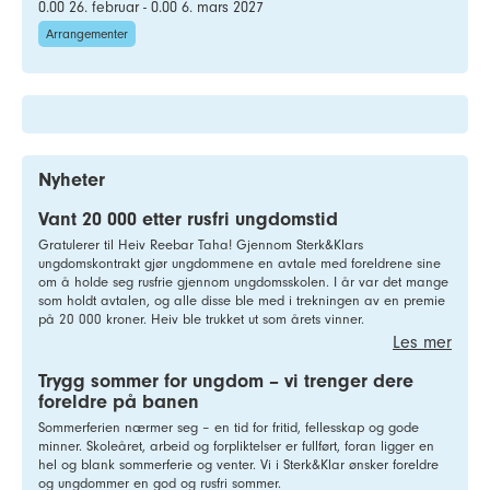
0.00 26. februar - 0.00 6. mars 2027
Arrangementer
Nyheter
Vant 20 000 etter rusfri ungdomstid
Gratulerer til Heiv Reebar Taha! Gjennom Sterk&Klars
ungdomskontrakt gjør ungdommene en avtale med foreldrene sine
om å holde seg rusfrie gjennom ungdomsskolen. I år var det mange
som holdt avtalen, og alle disse ble med i trekningen av en premie
på 20 000 kroner. Heiv ble trukket ut som årets vinner.
Les mer
Trygg sommer for ungdom – vi trenger dere
foreldre på banen
Sommerferien nærmer seg – en tid for fritid, fellesskap og gode
minner. Skoleåret, arbeid og forpliktelser er fullført, foran ligger en
hel og blank sommerferie og venter. Vi i Sterk&Klar ønsker foreldre
og ungdommer en god og rusfri sommer.