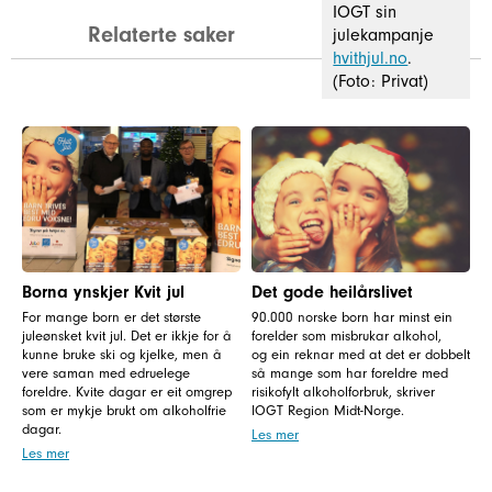
IOGT sin
Relaterte saker
julekampanje
hvithjul.no
.
(Foto: Privat)
Borna ynskjer Kvit jul
Det gode heilårslivet
For mange born er det største
90.000 norske born har minst ein
juleønsket kvit jul. Det er ikkje for å
forelder som misbrukar alkohol,
kunne bruke ski og kjelke, men å
og ein reknar med at det er dobbelt
vere saman med edruelege
så mange som har foreldre med
foreldre. Kvite dagar er eit omgrep
risikofylt alkoholforbruk, skriver
som er mykje brukt om alkoholfrie
IOGT Region Midt-Norge.
dagar.
Les mer
Les mer