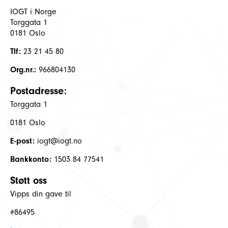
IOGT i Norge
Torggata 1
0181 Oslo
Tlf:
23 21 45 80
Org.nr.:
966804130
Postadresse:
Torggata 1
0181 Oslo
E-post:
iogt@iogt.no
Bankkonto:
1503 84 77541
Støtt oss
Vipps din gave til
#86495