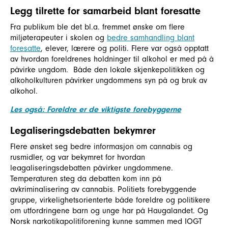
Legg tilrette for samarbeid blant foresatte
Fra publikum ble det bl.a. fremmet ønske om flere
miljøterapeuter i skolen og
bedre samhandling blant
foresatte
, elever, lærere og politi. Flere var også opptatt
av hvordan foreldrenes holdninger til alkohol er med på å
påvirke ungdom. Både den lokale skjenkepolitikken og
alkoholkulturen påvirker ungdommens syn på og bruk av
alkohol.
Les også: Foreldre er de viktigste forebyggerne
Legaliseringsdebatten bekymrer
Flere ønsket seg bedre informasjon om cannabis og
rusmidler, og var bekymret for hvordan
leagaliseringsdebatten påvirker ungdommene.
Temperaturen steg da debatten kom inn på
avkriminalisering av cannabis. Politiets forebyggende
gruppe, virkelighetsorienterte både foreldre og politikere
om utfordringene barn og unge har på Haugalandet. Og
Norsk narkotikapolitiforening kunne sammen med IOGT