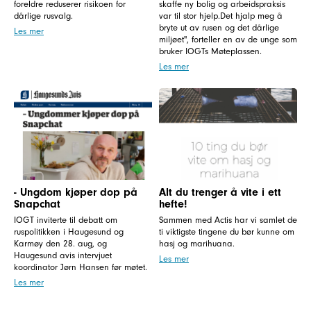
foreldre reduserer risikoen for
skaffe ny bolig og arbeidspraksis
dårlige rusvalg.
var til stor hjelp.Det hjalp meg å
bryte ut av rusen og det dårlige
Les mer
miljøet", forteller en av de unge som
bruker IOGTs Møteplassen.
Les mer
- Ungdom kjøper dop på
Alt du trenger å vite i ett
Snapchat
hefte!
IOGT inviterte til debatt om
Sammen med Actis har vi samlet de
ruspolitikken i Haugesund og
ti viktigste tingene du bør kunne om
Karmøy den 28. aug, og
hasj og marihuana.
Haugesund avis intervjuet
Les mer
koordinator Jørn Hansen før møtet.
Les mer