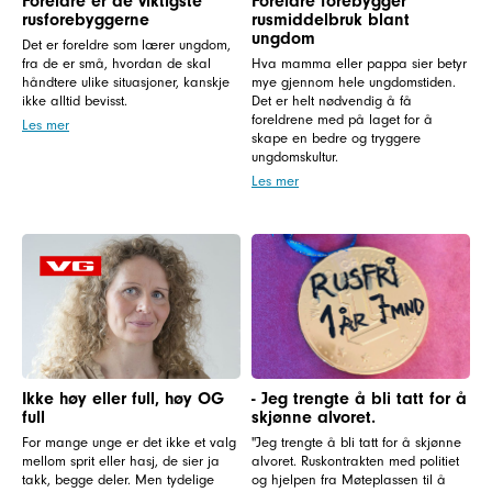
Foreldre er de viktigste
Foreldre forebygger
rusforebyggerne
rusmiddelbruk blant
ungdom
Det er foreldre som lærer ungdom,
fra de er små, hvordan de skal
Hva mamma eller pappa sier betyr
håndtere ulike situasjoner, kanskje
mye gjennom hele ungdomstiden.
ikke alltid bevisst.
Det er helt nødvendig å få
foreldrene med på laget for å
Les mer
skape en bedre og tryggere
ungdomskultur.
Les mer
Ikke høy eller full, høy OG
- Jeg trengte å bli tatt for å
full
skjønne alvoret.
For mange unge er det ikke et valg
"Jeg trengte å bli tatt for å skjønne
mellom sprit eller hasj, de sier ja
alvoret. Ruskontrakten med politiet
takk, begge deler. Men tydelige
og hjelpen fra Møteplassen til å