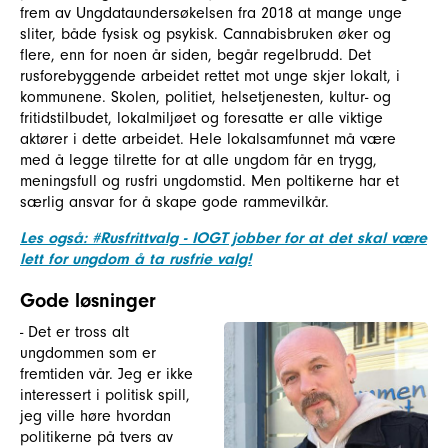
frem av Ungdataundersøkelsen fra 2018 at mange unge
sliter, både fysisk og psykisk. Cannabisbruken øker og
flere, enn for noen år siden, begår regelbrudd. Det
rusforebyggende arbeidet rettet mot unge skjer lokalt, i
kommunene. Skolen, politiet, helsetjenesten, kultur- og
fritidstilbudet, lokalmiljøet og foresatte er alle viktige
aktører i dette arbeidet. Hele lokalsamfunnet må være
med å legge tilrette for at alle ungdom får en trygg,
meningsfull og rusfri ungdomstid. Men poltikerne har et
særlig ansvar for å skape gode rammevilkår.
Les også: #Rusfrittvalg - IOGT jobber for at det skal være
lett for ungdom å ta rusfrie valg!
Gode løsninger
- Det er tross alt
ungdommen som er
fremtiden vår. Jeg er ikke
interessert i politisk spill,
jeg ville høre hvordan
politikerne på tvers av