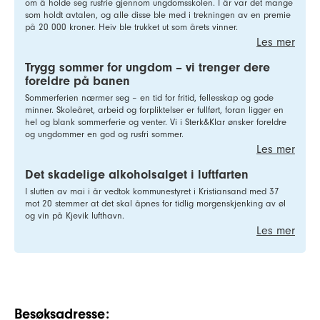
om å holde seg rusfrie gjennom ungdomsskolen. I år var det mange
som holdt avtalen, og alle disse ble med i trekningen av en premie
på 20 000 kroner. Heiv ble trukket ut som årets vinner.
Les mer
Trygg sommer for ungdom – vi trenger dere
foreldre på banen
Sommerferien nærmer seg – en tid for fritid, fellesskap og gode
minner. Skoleåret, arbeid og forpliktelser er fullført, foran ligger en
hel og blank sommerferie og venter. Vi i Sterk&Klar ønsker foreldre
og ungdommer en god og rusfri sommer.
Les mer
Det skadelige alkoholsalget i luftfarten
I slutten av mai i år vedtok kommunestyret i Kristiansand med 37
mot 20 stemmer at det skal åpnes for tidlig morgenskjenking av øl
og vin på Kjevik lufthavn.
Les mer
Besøksadresse: