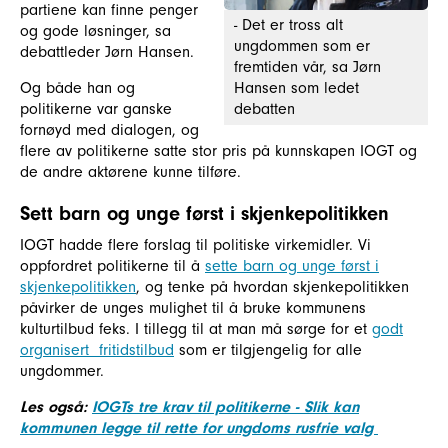
partiene kan finne penger
- Det er tross alt
og gode løsninger, sa
ungdommen som er
debattleder Jørn Hansen.
fremtiden vår, sa Jørn
Hansen som ledet
Og både han og
debatten
politikerne var ganske
fornøyd med dialogen, og
flere av politikerne satte stor pris på kunnskapen IOGT og
de andre aktørene kunne tilføre.
Sett barn og unge først i skjenkepolitikken
IOGT hadde flere forslag til politiske virkemidler. Vi
oppfordret politikerne til å
sette barn og unge først i
skjenkepolitikken
, og tenke på hvordan skjenkepolitikken
påvirker de unges mulighet til å bruke kommunens
kulturtilbud feks. I tillegg til at man må sørge for et
godt
organisert fritidstilbud
som er tilgjengelig for alle
ungdommer.
Les også:
IOGTs tre krav til politikerne - Slik kan
kommunen legge til rette for ungdoms rusfrie valg