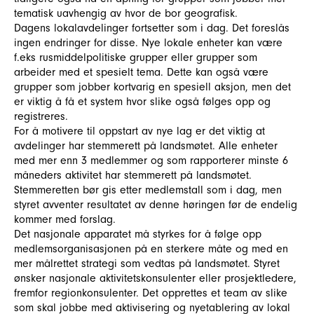
tematisk uavhengig av hvor de bor geografisk.
Dagens lokalavdelinger fortsetter som i dag. Det foreslås
ingen endringer for disse. Nye lokale enheter kan være
f.eks rusmiddelpolitiske grupper eller grupper som
arbeider med et spesielt tema. Dette kan også være
grupper som jobber kortvarig en spesiell aksjon, men det
er viktig å få et system hvor slike også følges opp og
registreres.
For å motivere til oppstart av nye lag er det viktig at
avdelinger har stemmerett på landsmøtet. Alle enheter
med mer enn 3 medlemmer og som rapporterer minste 6
måneders aktivitet har stemmerett på landsmøtet.
Stemmeretten bør gis etter medlemstall som i dag, men
styret avventer resultatet av denne høringen før de endelig
kommer med forslag.
Det nasjonale apparatet må styrkes for å følge opp
medlemsorganisasjonen på en sterkere måte og med en
mer målrettet strategi som vedtas på landsmøtet. Styret
ønsker nasjonale aktivitetskonsulenter eller prosjektledere,
fremfor regionkonsulenter. Det opprettes et team av slike
som skal jobbe med aktivisering og nyetablering av lokal