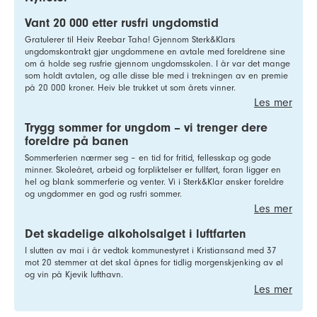
Vant 20 000 etter rusfri ungdomstid
Gratulerer til Heiv Reebar Taha! Gjennom Sterk&Klars
ungdomskontrakt gjør ungdommene en avtale med foreldrene sine
om å holde seg rusfrie gjennom ungdomsskolen. I år var det mange
som holdt avtalen, og alle disse ble med i trekningen av en premie
på 20 000 kroner. Heiv ble trukket ut som årets vinner.
Les mer
Trygg sommer for ungdom – vi trenger dere
foreldre på banen
Sommerferien nærmer seg – en tid for fritid, fellesskap og gode
minner. Skoleåret, arbeid og forpliktelser er fullført, foran ligger en
hel og blank sommerferie og venter. Vi i Sterk&Klar ønsker foreldre
og ungdommer en god og rusfri sommer.
Les mer
Det skadelige alkoholsalget i luftfarten
I slutten av mai i år vedtok kommunestyret i Kristiansand med 37
mot 20 stemmer at det skal åpnes for tidlig morgenskjenking av øl
og vin på Kjevik lufthavn.
Les mer