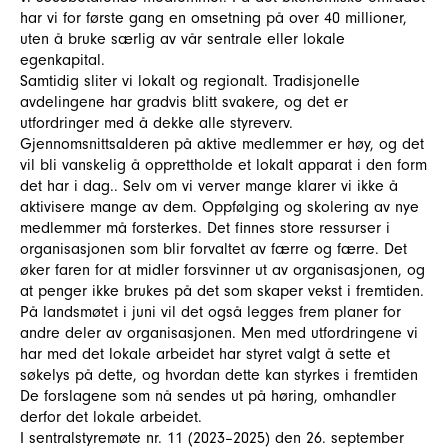
har vi for første gang en omsetning på over 40 millioner,
uten å bruke særlig av vår sentrale eller lokale
egenkapital.
Samtidig sliter vi lokalt og regionalt. Tradisjonelle
avdelingene har gradvis blitt svakere, og det er
utfordringer med å dekke alle styreverv.
Gjennomsnittsalderen på aktive medlemmer er høy, og det
vil bli vanskelig å opprettholde et lokalt apparat i den form
det har i dag.. Selv om vi verver mange klarer vi ikke å
aktivisere mange av dem. Oppfølging og skolering av nye
medlemmer må forsterkes. Det finnes store ressurser i
organisasjonen som blir forvaltet av færre og færre. Det
øker faren for at midler forsvinner ut av organisasjonen, og
at penger ikke brukes på det som skaper vekst i fremtiden.
På landsmøtet i juni vil det også legges frem planer for
andre deler av organisasjonen. Men med utfordringene vi
har med det lokale arbeidet har styret valgt å sette et
søkelys på dette, og hvordan dette kan styrkes i fremtiden
De forslagene som nå sendes ut på høring, omhandler
derfor det lokale arbeidet.
I sentralstyremøte nr. 11 (2023–2025) den 26. september