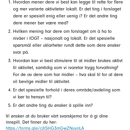
Hvordan mener dere vi best kan legge til rette for flere
og mer varierte aktiviteter lokalt. Er det ting i forslaget
dere er spesielt enig eller uenig i? Er det andre ting
dere mener bør være med?
Hvilken mening har dere om forslaget om å ha to
nivåer i IOGT – nasjonalt og lokalt. Er det spesielle
spørsmål eller uklarheter rundt dette som dere ønsker
svar på.
Hvordan kan vi best stimulere til at midler brukes aktivt
til aktivitet, samtidig som vi ivaretar trygg forvaltning?
For de av dere som har midler – hva skal til for at dere
vil bevilge midler til aktivitet.
Er det spesielle forhold i deres område/avdeling som
vi bør ta hensyn til?
Er det andre ting du ønsker å spille inn?
Vi ønsker at du bruker vårt svarskjema for å gi dine
innspill. Det finner du her:
https://forms.gle/cjh5HG3mGwZNuynLA