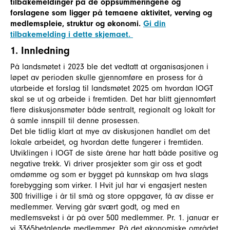
tilbakemeldinger på de oppsummeringene og
forslagene som ligger på temaene aktivitet, verving og
medlemspleie, struktur og økonomi.
Gi din
tilbakemelding i dette skjemaet.
1. Innledning
På landsmøtet i 2023 ble det vedtatt at organisasjonen i
løpet av perioden skulle gjennomføre en prosess for å
utarbeide et forslag til landsmøtet 2025 om hvordan IOGT
skal se ut og arbeide i fremtiden. Det har blitt gjennomført
flere diskusjonsmøter både sentralt, regionalt og lokalt for
å samle innspill til denne prosessen.
Det ble tidlig klart at mye av diskusjonen handlet om det
lokale arbeidet, og hvordan dette fungerer i fremtiden.
Utviklingen i IOGT de siste årene har hatt både positive og
negative trekk. Vi driver prosjekter som gir oss et godt
omdømme og som er bygget på kunnskap om hva slags
forebygging som virker. I Hvit jul har vi engasjert nesten
300 frivillige i år til små og store oppgaver, få av disse er
medlemmer. Verving går svært godt, og med en
medlemsvekst i år på over 500 medlemmer. Pr. 1. januar er
vi 3365betalende medlemmer. På det økonomiske området