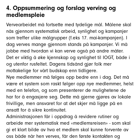
4. Oppsummering og forslag verving og
medlemspleie
Vervearbeidet må fortsette med tydelige mål. Målene skal
nås gjennom systematisk arbeid, synlighet og kampanjer
som treffer ulike målgrupper (f.eks 17. mai-kampanjen). I
dag verves mange gjennom stands på kampanjer. Vi må
jobbe med hvordan vi kan verve også på andre måter.
Det er viktig å øke kjennskap og synlighet til IOGT, både i
og utenfor rusfeltet. Dagens tidsånd gjør folk mer
mottakelige for vårt budskap enn tidligere.
Nye medlemmer må følges opp bedre enn i dag. Det må
være et system som raskt følger opp nye medlemmer, helst
med en telefon, og som presenterer de mulighetene de
har for å engasjere seg. Dette må gjerne gjøres av lokale
frivillige, men ansvaret for at det skjer må ligge på en
ansatt for å sikre kontinuitet.
Administrasjonen får i oppdrag å revidere rutiner og
arbeide mer systematisk med «medlemsreisen» - som skal
gi et klart bilde av hva et medlem skal kunne forvente av
oss både når hen verves, får den første kontakten og