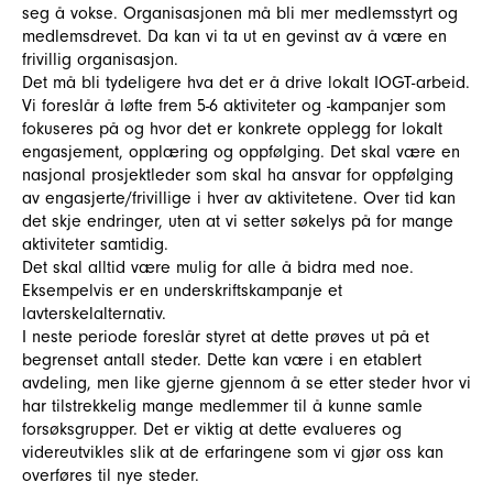
seg å vokse. Organisasjonen må bli mer medlemsstyrt og
medlemsdrevet. Da kan vi ta ut en gevinst av å være en
frivillig organisasjon.
Det må bli tydeligere hva det er å drive lokalt IOGT-arbeid.
Vi foreslår å løfte frem 5-6 aktiviteter og -kampanjer som
fokuseres på og hvor det er konkrete opplegg for lokalt
engasjement, opplæring og oppfølging. Det skal være en
nasjonal prosjektleder som skal ha ansvar for oppfølging
av engasjerte/frivillige i hver av aktivitetene. Over tid kan
det skje endringer, uten at vi setter søkelys på for mange
aktiviteter samtidig.
Det skal alltid være mulig for alle å bidra med noe.
Eksempelvis er en underskriftskampanje et
lavterskelalternativ.
I neste periode foreslår styret at dette prøves ut på et
begrenset antall steder. Dette kan være i en etablert
avdeling, men like gjerne gjennom å se etter steder hvor vi
har tilstrekkelig mange medlemmer til å kunne samle
forsøksgrupper. Det er viktig at dette evalueres og
videreutvikles slik at de erfaringene som vi gjør oss kan
overføres til nye steder.