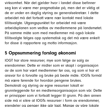
virksomhet. Når det gjelder hvor i landet disse befinner
seg kan vi være mer pragmatiske på, men det er viktig at
de er under en daglig styring av generalsekretær. I dette
arbeidet må det fortsatt være nær kontakt med lokale
tillitsvalgte. Utgangspunktet for arbeidet må være
arbeidsplanen som vedtas av medlemmene på landsmøtet.
På samme måte som med medlemmer må også lokale
tillitsvalgte følges opp systematisk og det må være enkelt
for disse å rapportere og motta informasjon.
5 Oppsummering forslag økonomi
IOGT har store ressurser, mye som følge av salg av
eiendommer. Dette er midler som er skapt i organisasjon
av de som har vært medlemmer før oss, og som vi har et
ansvar for å forvalte og bruke på beste måte. IOGTs formål
må være førende for hvordan pengene brukes.
Demokrati og styring av egne ressurser lokalt er
grunnleggende for en medlemsorganisasjon som vår. Dette
er prinsipper som vi fortsatt legger til grunn. På den annen
side må vi sikre at IOGTs ressurser i form av eiendommer,
eiendeler og penger ikke går tapt. Mange av våre lokale