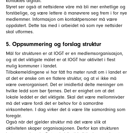
kontaktes digitalt.
Styret ser også at nettsidene våre må bli mer enhetlige og
forståelige, og være lettere å manøvrere seg frem i for nye
medlemmer. Informasjon om kontaktpersoner må være
oppdatert. Dette tas med i arbeidet nå som nye nettsider
skal utformes.
5. Oppsummering og forslag struktur
Mål for strukturen er at IOGT er en medlemsorganisasjon,
og at det viktigste målet er at IOGT har aktivitet i flest
mulig kommuner i landet.
Tilbakemeldingene vi har fått fra møter rundt om i landet er
at det er ønske om en flatere struktur, og at vi ikke må
være overorganisert. Det er imidlertid delte meninger om
hvilke ledd som bør fjernes. Det er enighet om at det
lokale leddet er det viktigste. Skal det være mellomnivåer
må det være fordi det er behov for å samordne
virksomheten. I dag virker det å være lite samordning som
foregår.
Også når det gjelder struktur må det være slik at
aktiviteten skaper organisasjonen. Derfor kan strukturen