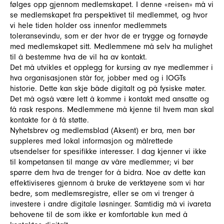
følges opp gjennom medlemskapet. I denne «reisen» må vi
se medlemskapet fra perspektivet til medlemmet, og hvor
vi hele tiden holder oss innenfor medlemmets
toleransevindu, som er der hvor de er trygge og fornøyde
med medlemskapet sitt. Medlemmene må selv ha mulighet
til å bestemme hva de vil ha av kontakt.
Det må utvikles et opplegg for kursing av nye medlemmer i
hva organisasjonen står for, jobber med og i IOGTs
historie. Dette kan skje både digitalt og på fysiske møter.
Det må også være lett å komme i kontakt med ansatte og
få rask respons. Medlemmene må kjenne til hvem man skal
kontakte for å få støtte.
Nyhetsbrev og medlemsblad (Aksent) er bra, men bør
suppleres med lokal informasjon og målrettede
utsendelser for spesifikke interesser. I dag kjenner vi ikke
til kompetansen til mange av våre medlemmer; vi bør
spørre dem hva de trenger for å bidra. Noe av dette kan
effektiviseres gjennom å bruke de verktøyene som vi har
bedre, som medlemsregistre, eller se om vi trenger å
investere i andre digitale løsninger. Samtidig må vi ivareta
behovene til de som ikke er komfortable kun med å