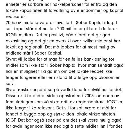
enheter er sårbare når nøkkelpersoner faller fra og den
lokale kapasiteten til forvaltning av eiendommer og kapital
reduseres.
70 % av midlene våre er investert i Sober Kapital idag. I
selskapet står det nesten 200 millioner (ikke alt dette er
IOGTs midler). Det er positivt, både fordi det gir god
avkastning og det gir en oversikt over hvilke midler vi har
lokalt og regionalt. Det må jobbes for at mest mulig av
midlene står i Sober Kapital.
Styret vil jobbe for at man får en felles bankløsning for
midler som ikke står i Sober Kapital hvor man sentralt også
har en mulighet til å gå inn om det lokale leddet ikke
lenger fungerer eller er i stand til å følge opp økonomien
selv.
Styret ønsker også å se på vedtektene for utviklingsfondet.
Disse er ikke endret siden oppstarten i 2003, og noen av
formuleringen som «å sikre drift av regionsentra» i IOGT er
ikke lenger like relevant. Det vil fortsatt være et mål for
fondet å bygge opp og styrke den lokale virksomheten i
IOGT. Det bør også sees på om det skal være mulig også
for avdelinger som ikke nedlagt å sette midler inn i fondet