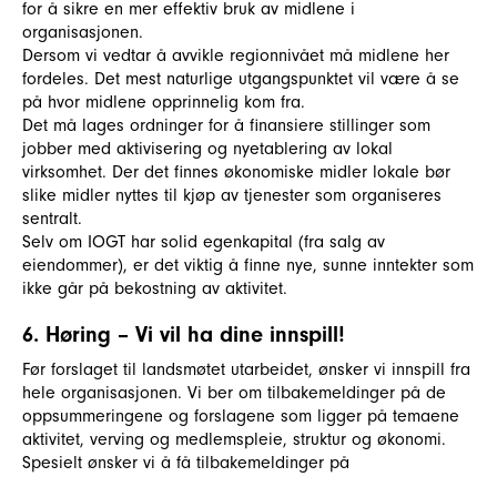
for å sikre en mer effektiv bruk av midlene i
organisasjonen.
Dersom vi vedtar å avvikle regionnivået må midlene her
fordeles. Det mest naturlige utgangspunktet vil være å se
på hvor midlene opprinnelig kom fra.
Det må lages ordninger for å finansiere stillinger som
jobber med aktivisering og nyetablering av lokal
virksomhet. Der det finnes økonomiske midler lokale bør
slike midler nyttes til kjøp av tjenester som organiseres
sentralt.
Selv om IOGT har solid egenkapital (fra salg av
eiendommer), er det viktig å finne nye, sunne inntekter som
ikke går på bekostning av aktivitet.
6. Høring – Vi vil ha dine innspill!
Før forslaget til landsmøtet utarbeidet, ønsker vi innspill fra
hele organisasjonen. Vi ber om tilbakemeldinger på de
oppsummeringene og forslagene som ligger på temaene
aktivitet, verving og medlemspleie, struktur og økonomi.
Spesielt ønsker vi å få tilbakemeldinger på