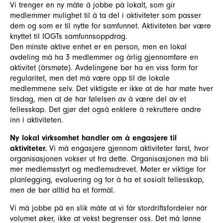
Vi trenger en ny måte å jobbe på lokalt, som gir
medlemmer mulighet til å ta del i aktiviteter som passer
dem og som er til nytte for samfunnet. Aktiviteten bør være
knyttet til IOGTs samfunnsoppdrag.
Den minste aktive enhet er en person, men en lokal
avdeling må ha 3 medlemmer og årlig gjennomføre en
aktivitet (årsmøte). Avdelingene bør ha en viss form for
regularitet, men det må være opp til de lokale
medlemmene selv. Det viktigste er ikke at de har møte hver
tirsdag, men at de har følelsen av å være del av et
fellesskap. Det gjør det også enklere å rekruttere andre
inn i aktiviteten.
Ny lokal virksomhet handler om å engasjere til
aktiviteter.
Vi må engasjere gjennom aktiviteter først, hvor
organisasjonen vokser ut fra dette. Organisasjonen må bli
mer medlemsstyrt og medlemsdrevet. Møter er viktige for
planlegging, evaluering og for å ha et sosialt fellesskap,
men de bør alltid ha et formål.
Vi må jobbe på en slik måte at vi får stordriftsfordeler når
volumet øker, ikke at vekst begrenser oss. Det må lønne