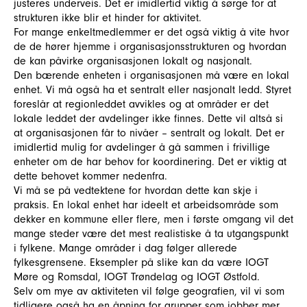
justeres underveis. Det er imidlertid viktig å sørge for at
strukturen ikke blir et hinder for aktivitet.
For mange enkeltmedlemmer er det også viktig å vite hvor
de de hører hjemme i organisasjonsstrukturen og hvordan
de kan påvirke organisasjonen lokalt og nasjonalt.
Den bærende enheten i organisasjonen må være en lokal
enhet. Vi må også ha et sentralt eller nasjonalt ledd. Styret
foreslår at regionleddet avvikles og at områder er det
lokale leddet der avdelinger ikke finnes. Dette vil altså si
at organisasjonen får to nivåer – sentralt og lokalt. Det er
imidlertid mulig for avdelinger å gå sammen i frivillige
enheter om de har behov for koordinering. Det er viktig at
dette behovet kommer nedenfra.
Vi må se på vedtektene for hvordan dette kan skje i
praksis. En lokal enhet har ideelt et arbeidsområde som
dekker en kommune eller flere, men i første omgang vil det
mange steder være det mest realistiske å ta utgangspunkt
i fylkene. Mange områder i dag følger allerede
fylkesgrensene. Eksempler på slike kan da være IOGT
Møre og Romsdal, IOGT Trøndelag og IOGT Østfold.
Selv om mye av aktiviteten vil følge geografien, vil vi som
tidligere også ha en åpning for grupper som jobber mer