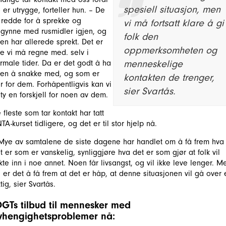
spesiell situasjon, men
 er utrygge, forteller hun. – De
 redde for å sprekke og
vi må fortsatt klare å gi
gynne med rusmidler igjen, og
folk den
en har allerede sprekt. Det er
oppmerksomheten og
e vi må regne med. selv i
menneskelige
rmale tider. Da er det godt å ha
en å snakke med, og som er
kontakten de trenger,
r for dem. Forhåpentligvis kan vi
sier Svartås.
ty en forskjell for noen av dem.
 fleste som tar kontakt har tatt
TA-kurset tidligere, og det er til stor hjelp nå.
Mye av samtalene de siste dagene har handlet om å få frem hva
t er som er vanskelig, synliggjøre hva det er som gjør at folk vil
ykte inn i noe annet. Noen får livsangst, og vil ikke leve lenger. M
 er det å få frem at det er håp, at denne situasjonen vil gå over 
ktig, sier Svartås.
OGTs tilbud til mennesker med
vhengighetsproblemer nå: