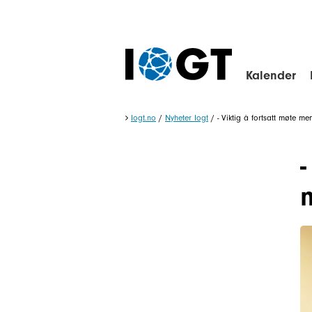
Kalender
Iogt.no
/
Nyheter Iogt
/
- Viktig å fortsatt møte me
-