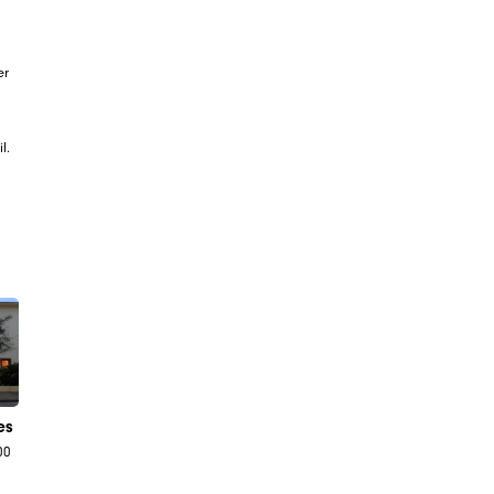
er
l.
es
00