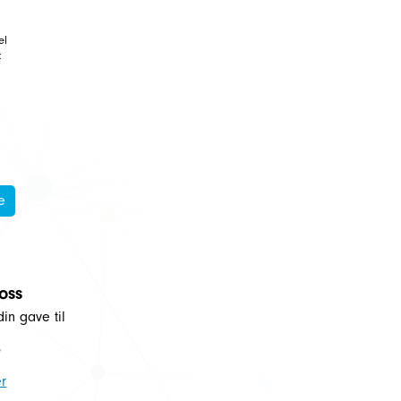
el
t
e
 oss
din gave til
5
r