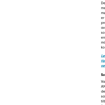
De
me
mø
er
pr
av
so
en
må
ko
Le
ti
se
Su
Va
AN
de
sa
ti