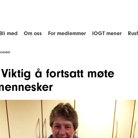
Bli med
Om oss
For medlemmer
IOGT mener
Rus
nnesker
 Viktig å fortsatt møte
mennesker