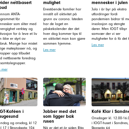
vider nettbasert
mulighet
mennesker i julen
lbud
Enestående familier har
Jula i år byr på ekstra
ennom ANTA-
innstilt all aktivitet på
utfordringer fordi
ogrammet får
grunn av corona. Isteden
pandemien bidrar til m
nnesker som sliter med
har de laget en
insolasjon og stengte
hengighet verktøy og
påskekalender der det
dører. Men IOGT tilbyr
ivasjon for å leve et liv
hver dag kommer tips til
samvær der vi ser
 ikke er styrt av
en aktivitet man kan gjøre
muligheter for å få det ti
sbruk. Mange har mistet
sammen hjemme.
Les mer
tige møteplasser nå, og
Les mer
trapper opp tilbudet
d nettbaserte foredrag
 samtalegrupper.
s mer
GT-Kaféen i
Jobber med det
Kafé Klar i Sandn
augesund
som ligger bak
Onsdager kl. 12.00-16.
rusen
ndag og onsdag, kl 12
i IOGT-huset i Sandnes,
 kl 17 I Strandgata 104
Nå er det et år siden Rita
Storgata 64