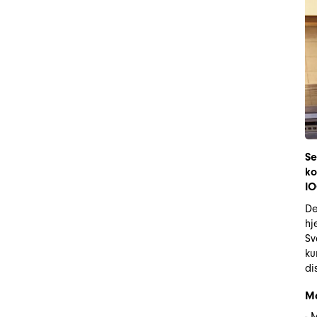
Se
ko
IO
De
hj
Sv
ku
di
Ma
- 