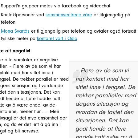
Support'n grupper møtes via facebook og videochat
Kontaktpersoner ved
sammensentrene våre
er tilgjengelig på
telefon.
Mona Svartås
er tilgjengelig per telefon og avtaler også fortsatt
fysiske møter på
kontoret vårt i Oslo
.
ke alt negativt
ke alle samtaler er negative
ller. – Flere av de som vi har
– Flere av de som vi
ntakt med har sittet inne i
har kontakt med har
ngsel. De trekker paralleller med
gens situasjon og hvordan de
sittet inne i fengsel. De
klet den situasjonen. Det kan
trekker paralleller med
dt hende at flere hadde hatt
dagens situasjon og
tte av å være endel av de
hvordan de taklet den
mtalene, mener hun. – Men
lvsagt er det mye ensomhet der
situasjonen. Det kan
e, og da er det lett å gå inn i
godt hende at flere
gst og bli nervøse.
hadde hatt nytte av å