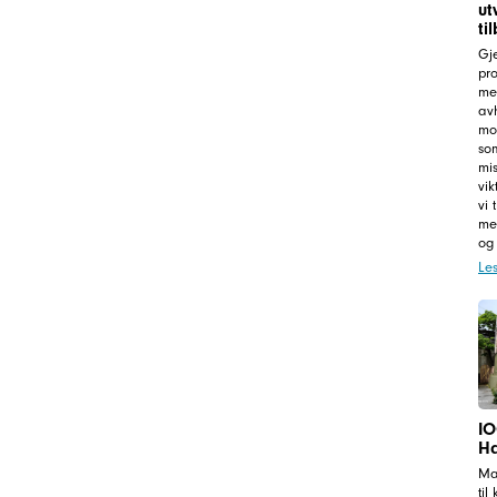
ut
ti
Gj
pr
me
av
mot
som
mi
vik
vi 
me
og
Le
IO
H
Ma
til