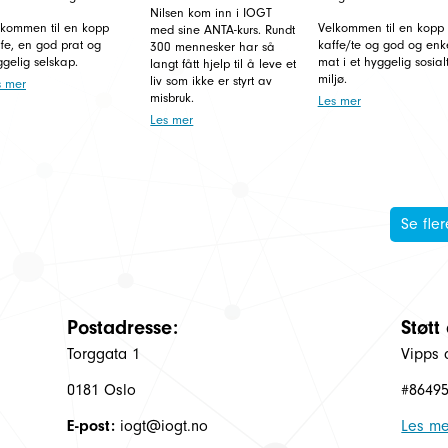
Nilsen kom inn i IOGT
lkommen til en kopp
Velkommen til en kopp
med sine ANTA-kurs. Rundt
fe, en god prat og
kaffe/te og god og enk
300 mennesker har så
ggelig selskap.
mat i et hyggelig sosial
langt fått hjelp til å leve et
miljø.
liv som ikke er styrt av
s mer
misbruk.
Les mer
Les mer
Se fler
Postadresse:
Støtt
Torggata 1
Vipps 
0181 Oslo
#8649
E-post:
iogt@iogt.no
Les me