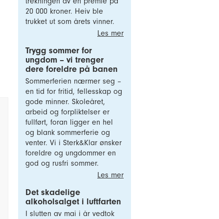
trekningen av en premie på
20 000 kroner. Heiv ble
trukket ut som årets vinner.
Les mer
Trygg sommer for
ungdom – vi trenger
dere foreldre på banen
Sommerferien nærmer seg –
en tid for fritid, fellesskap og
gode minner. Skoleåret,
arbeid og forpliktelser er
fullført, foran ligger en hel
og blank sommerferie og
venter. Vi i Sterk&Klar ønsker
foreldre og ungdommer en
god og rusfri sommer.
Les mer
Det skadelige
alkoholsalget i luftfarten
I slutten av mai i år vedtok