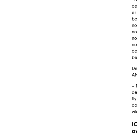
de
er
be
no
no
no
no
de
be
De
AN
– 
de
fl
da
vi
I
a