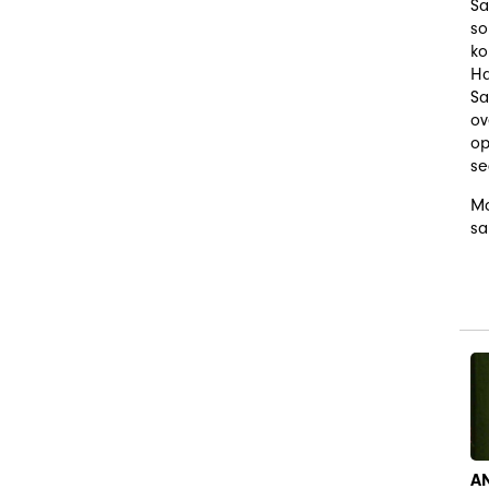
Sa
so
ko
Ha
Sa
ov
op
se
Mo
sa
A