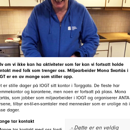
lv om vi ikke kan ha aktiviteter som før kan vi fortsatt holde
ntakt med folk som trenger oss. Miljøarbeider Mona Svartås i
GT er en av mange som stiller opp.
t er stille dager på IOGT sitt kontor i Torggata. De fleste har
emmekontor og karantene, men noen er fortsatt på plass. Mona
artås, som jobber som miljøarbeider i IOGT og organiserer ANTA
rsene, tilbyr en-til-en-samtaler med mennesker som er urolige nå i
sse dager.
nge tar kontakt
- Dette er en veldig
Mange tar kontakt med oss fordi