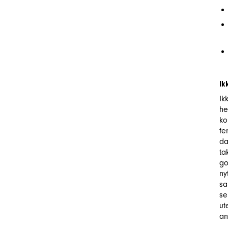
Ik
Ik
he
ko
fe
da
ta
go
ny
sa
se
ut
an