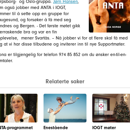
rpsborg- og Oslo-gruppa.
Jørn Hansen
,
m også jobber med ANTA i IOGT,
mmer til å sette opp en gruppe for
ugesund, og forsøker å få med seg
ndnes og Bergen. - Det første møtet gikk
erraskende bra og var en fin
plevelse, mener Svartås. – Nå jobber vi for at flere skal få med
g at vi har disse tilbudene og inviterer inn til nye Supportmøter.
na er tilgjengelig for telefon 974 85 852 om du ønsker en-til-en-
mtaler.
Relaterte saker
NTA-programmet
Enestående
IOGT møter