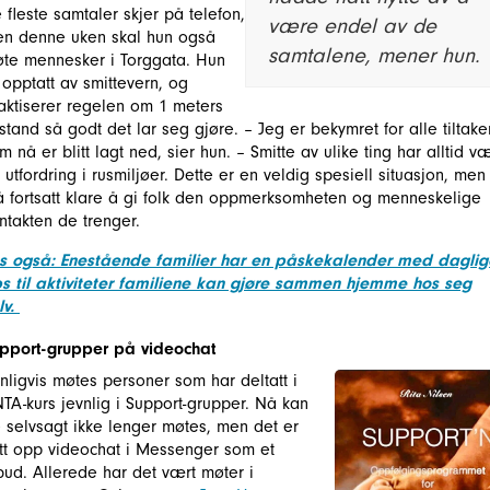
 fleste samtaler skjer på telefon,
være endel av de
n denne uken skal hun også
samtalene, mener hun.
te mennesker i Torggata. Hun
 opptatt av smittevern, og
aktiserer regelen om 1 meters
stand så godt det lar seg gjøre. – Jeg er bekymret for alle tiltak
m nå er blitt lagt ned, sier hun. – Smitte av ulike ting har alltid væ
 utfordring i rusmiljøer. Dette er en veldig spesiell situasjon, men 
 fortsatt klare å gi folk den oppmerksomheten og menneskelige
ntakten de trenger.
s også: Enestående familier har en påskekalender med daglig
ps til aktiviteter familiene kan gjøre sammen hjemme hos seg
lv.
pport-grupper på videochat
nligvis møtes personer som har deltatt i
TA-kurs jevnlig i Support-grupper. Nå kan
 selvsagt ikke lenger møtes, men det er
tt opp videochat i Messenger som et
lbud. Allerede har det vært møter i