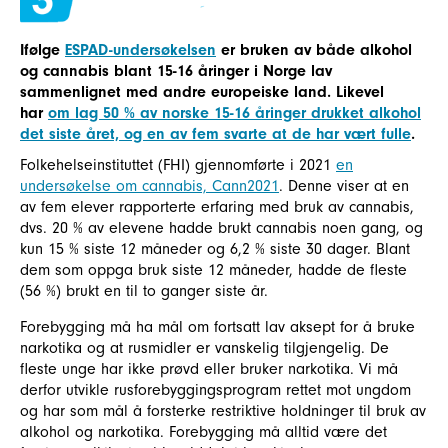
Ifølge
ESPAD-undersøkelsen
er bruken av både alkohol
og cannabis blant 15-16 åringer i Norge lav
sammenlignet med andre europeiske land. Likevel
har
om lag 50 % av norske 15-16 åringer drukket alkohol
det siste året, og en av fem svarte at de har vært fulle
.
Folkehelseinstituttet (FHI) gjennomførte i 2021
en
undersøkelse om cannabis, Cann2021
. Denne viser at en
av fem elever rapporterte erfaring med bruk av cannabis,
dvs. 20 % av elevene hadde brukt cannabis noen gang, og
kun 15 % siste 12 måneder og 6,2 % siste 30 dager. Blant
dem som oppga bruk siste 12 måneder, hadde de fleste
(56 %) brukt en til to ganger siste år.
Forebygging må ha mål om fortsatt lav aksept for å bruke
narkotika og at rusmidler er vanskelig tilgjengelig. De
fleste unge har ikke prøvd eller bruker narkotika. Vi må
derfor utvikle rusforebyggingsprogram rettet mot ungdom
og har som mål å forsterke restriktive holdninger til bruk av
alkohol og narkotika. Forebygging må alltid være det