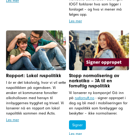
Les mer
IOGT forklarer hva som ligger i
forslaget – og hva vi mener må
følges opp.
Les mer
Rapport: Lokal ruspolitikk
Stopp normalisering av
narkotika – JA til en
I år er det lokalvalg, hvor vi vil sette
fornuftig ruspolitikk
ruspolitikken på agendaen. Vi
ønsker at kommunene forvalter
Vi lanserer ny kampanje! Gå inn
alkoholloven med hensyn til
på
rusfornuft.no
- signer oppropet i
innbyggernes trygghet og trivsel. Vi
dag og bli med i mobiliseringen for
lanserer nå en rapport om lokal
en ruspolitikk som forebygger og
ruspolitikk sammen med Actis.
beskytter – ikke normaliserer.
Les mer
Signer
Les mer