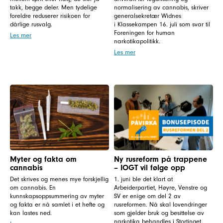
takk, begge deler. Men tydelige
normalisering av cannabis, skriver
foreldre reduserer risikoen for
generalsekretær Widnes
dårlige rusvalg.
i Klassekampen 16. juli som svar til
Foreningen for human
Les mer
narkotikapolitikk.
Les mer
Myter og fakta om
Ny rusreform på trappene
cannabis
– IOGT vil følge opp
Det skrives og menes mye forskjellig
1. juni ble det klart at
om cannabis. En
Arbeiderpartiet, Høyre, Venstre og
kunnskapsoppsummering av myter
SV er enige om del 2 av
og fakta er nå samlet i et hefte og
rusreformen. Nå skal lovendringer
kan lastes ned.
som gjelder bruk og besittelse av
narkotika behandles i Stortinget.