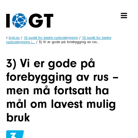
Iogt.no
/
10 punkt for bedre rusforebygging
/
10 punkt for bedre
rusforebygging i...
/
3) Vi er gode på forebygging av rus...
3) Vi er gode på
forebygging av rus –
men må fortsatt ha
mål om lavest mulig
bruk