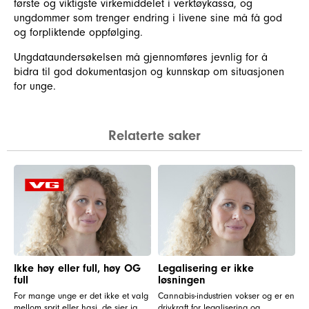
første og viktigste virkemiddelet i verktøykassa, og
ungdommer som trenger endring i livene sine må få god
og forpliktende oppfølging.
Ungdataundersøkelsen må gjennomføres jevnlig for å
bidra til god dokumentasjon og kunnskap om situasjonen
for unge.
Relaterte saker
Ikke høy eller full, høy OG
Legalisering er ikke
full
løsningen
For mange unge er det ikke et valg
Cannabis-industrien vokser og er en
mellom sprit eller hasj, de sier ja
drivkraft for legalisering og