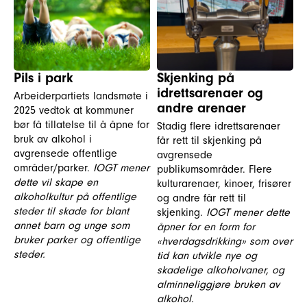
Pils i park
Skjenking på
idrettsarenaer og
Arbeiderpartiets landsmøte i
andre arenaer
2025 vedtok at kommuner
bør få tillatelse til å åpne for
Stadig flere idrettsarenaer
bruk av alkohol i
får rett til skjenking på
avgrensede offentlige
avgrensede
områder/parker.
IOGT mener
publikumsområder. Flere
dette vil skape en
kulturarenaer, kinoer, frisører
alkoholkultur på offentlige
og andre får rett til
steder til skade for blant
skjenking.
IOGT mener dette
annet barn og unge som
åpner for en form for
bruker parker og offentlige
«hverdagsdrikking» som over
steder.
tid kan utvikle nye og
skadelige alkoholvaner, og
alminneliggjøre bruken av
alkohol.