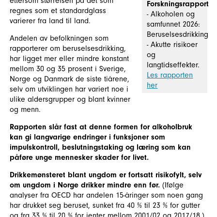
ettersom størrelsen på det som
Forskningsrapport
regnes som et standardglass
- Alkoholen og
varierer fra land til land.
samfunnet 2026:
Beruselsesdrikking
Andelen av befolkningen som
- Akutte risikoer
rapporterer om beruselsesdrikking,
og
har ligget mer eller mindre konstant
langtidseffekter.
mellom 30 og 35 prosent i Sverige,
Les rapporten
Norge og Danmark de siste tiårene,
her
selv om utviklingen har variert noe i
ulike aldersgrupper og blant kvinner
og menn.
Rapporten slår fast at denne formen for alkoholbruk
kan gi langvarige endringer i funksjoner som
impulskontroll, beslutningstaking og læring som kan
påføre unge mennesker skader for livet.
Drikkemønsteret blant ungdom er fortsatt risikofylt, selv
om ungdom i Norge drikker mindre enn før.
(Ifølge
analyser fra OECD har andelen 15-åringer som noen gang
har drukket seg beruset, sunket fra 40 % til 23 % for gutter
og fra 33 % til 20 % for jenter mellom 2001/02 og 2017/18.)