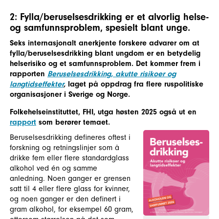
2: Fylla/beruselsesdrikking er et alvorlig helse-
og samfunnsproblem, spesielt blant unge.
Seks internasjonalt anerkjente forskere advarer om at
fylla/beruselsesdrikking blant ungdom er en betydelig
helserisiko og et samfunnsproblem. Det kommer frem i
rapporten
Beruselsesdrikking, akutte risikoer og
langtidseffekter
,
laget på oppdrag fra flere ruspolitiske
organisasjoner i Sverige og Norge.
Folkehelseinstituttet, FHI, utga høsten 2025 også ut en
rapport
som berører temaet.
Beruselsesdrikking defineres oftest i
forskning og retningslinjer som å
drikke fem eller flere standardglass
alkohol ved én og samme
anledning. Noen ganger er grensen
satt til 4 eller flere glass for kvinner,
og noen ganger er den definert i
gram alkohol, for eksempel 60 gram,