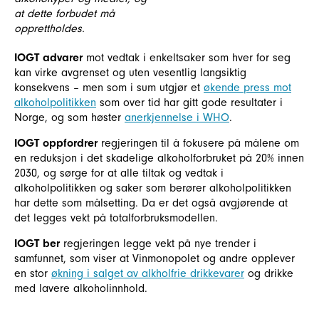
at dette forbudet må
opprettholdes.
IOGT advarer
mot vedtak i enkeltsaker som hver for seg
kan virke avgrenset og uten vesentlig langsiktig
konsekvens – men som i sum utgjør et
økende press mot
alkoholpolitikken
som over tid har gitt gode resultater i
Norge, og som høster
anerkjennelse i WHO
.
IOGT oppfordrer
regjeringen til å fokusere på målene om
en reduksjon i det skadelige alkoholforbruket på 20% innen
2030, og sørge for at alle tiltak og vedtak i
alkoholpolitikken og saker som berører alkoholpolitikken
har dette som målsetting. Da er det også avgjørende at
det legges vekt på totalforbruksmodellen.
IOGT ber
regjeringen legge vekt på nye trender i
samfunnet, som viser at Vinmonopolet og andre opplever
en stor
økning i salget av alkholfrie drikkevarer
og drikke
med lavere alkoholinnhold.