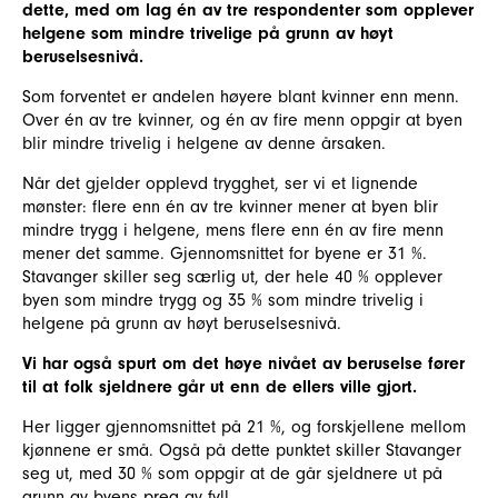
dette, med om lag én av tre respondenter som opplever
helgene som mindre trivelige på grunn av høyt
beruselsesnivå.
Som forventet er andelen høyere blant kvinner enn menn.
Over én av tre kvinner, og én av fire menn oppgir at byen
blir mindre trivelig i helgene av denne årsaken.
Når det gjelder opplevd trygghet, ser vi et lignende
mønster: flere enn én av tre kvinner mener at byen blir
mindre trygg i helgene, mens flere enn én av fire menn
mener det samme. Gjennomsnittet for byene er 31 %.
Stavanger skiller seg særlig ut, der hele 40 % opplever
byen som mindre trygg og 35 % som mindre trivelig i
helgene på grunn av høyt beruselsesnivå.
Vi har også spurt om det høye nivået av beruselse fører
til at folk sjeldnere går ut enn de ellers ville gjort.
Her ligger gjennomsnittet på 21 %, og forskjellene mellom
kjønnene er små. Også på dette punktet skiller Stavanger
seg ut, med 30 % som oppgir at de går sjeldnere ut på
grunn av byens preg av fyll.