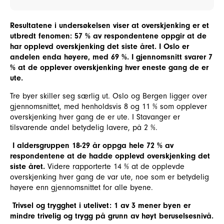
Resultatene i undersøkelsen viser at overskjenking er et
utbredt fenomen: 57 % av respondentene oppgir at de
har opplevd overskjenking det siste året. I Oslo er
andelen enda høyere, med 69 %. I gjennomsnitt svarer 7
% at de opplever overskjenking hver eneste gang de er
ute.
Tre byer skiller seg særlig ut. Oslo og Bergen ligger over
gjennomsnittet, med henholdsvis 8 og 11 % som opplever
overskjenking hver gang de er ute. I Stavanger er
tilsvarende andel betydelig lavere, på 2 %.
I aldersgruppen 18-29 år oppga hele 72 % av
respondentene at de hadde opplevd overskjenking det
siste året.
Videre rapporterte 14 % at de opplevde
overskjenking hver gang de var ute, noe som er betydelig
høyere enn gjennomsnittet for alle byene.
Trivsel og trygghet i utelivet: 1 av 3 mener byen er
mindre trivelig og trygg på grunn av høyt beruselsesnivå.