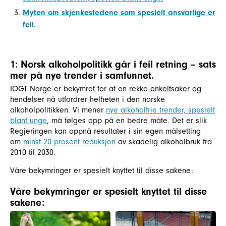
Myten om skjenkestedene som spesielt ansvarlige er
feil.
1: Norsk alkoholpolitikk går i feil retning – sats
mer på nye trender i samfunnet.
IOGT Norge er bekymret for at en rekke enkeltsaker og
hendelser nå utfordrer helheten i den norske
alkoholpolitikken. Vi mener
nye alkoholfrie trender, spesielt
blant unge
, må følges opp på en bedre måte. Det er slik
Regjeringen kan oppnå resultater i sin egen målsetting
om
minst 20 prosent reduksjon
av skadelig alkoholbruk fra
2010 til 2030.
Våre bekymringer er spesielt knyttet til disse sakene:
Våre bekymringer er spesielt knyttet til disse
sakene: