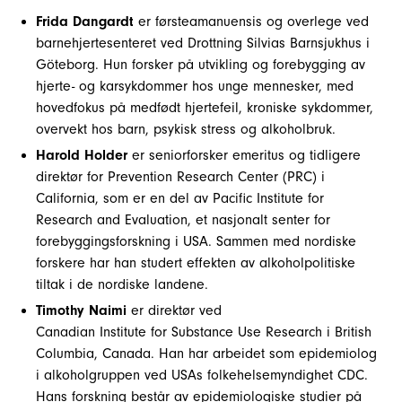
Frida Dangardt
er førsteamanuensis og overlege ved
barnehjertesenteret ved Drottning Silvias Barnsjukhus i
Göteborg. Hun forsker på utvikling og forebygging av
hjerte- og karsykdommer hos unge mennesker, med
hovedfokus på medfødt hjertefeil, kroniske sykdommer,
overvekt hos barn, psykisk stress og alkoholbruk.
Harold Holder
er seniorforsker emeritus og tidligere
direktør for Prevention Research Center (PRC) i
California, som er en del av Pacific Institute for
Research and Evaluation, et nasjonalt senter for
forebyggingsforskning i USA. Sammen med nordiske
forskere har han studert effekten av alkoholpolitiske
tiltak i de nordiske landene.
Timothy Naimi
er direktør ved
Canadian Institute for Substance Use Research i British
Columbia, Canada. Han har arbeidet som epidemiolog
i alkoholgruppen ved USAs folkehelsemyndighet CDC.
Hans forskning består av epidemiologiske studier på