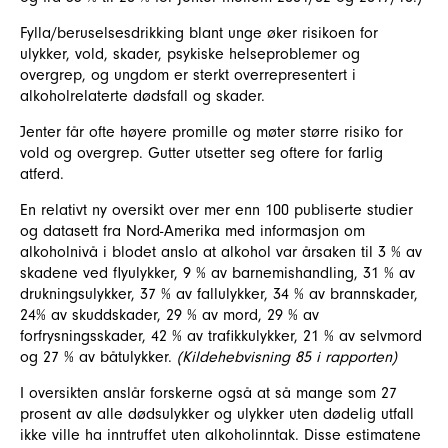
Fylla/beruselsesdrikking blant unge øker risikoen for
ulykker, vold, skader, psykiske helseproblemer og
overgrep, og ungdom er sterkt overrepresentert i
alkoholrelaterte dødsfall og skader.
Jenter får ofte høyere promille og møter større risiko for
vold og overgrep. Gutter utsetter seg oftere for farlig
atferd.
En relativt ny oversikt over mer enn 100 publiserte studier
og datasett fra Nord-Amerika med informasjon om
alkoholnivå i blodet anslo at alkohol var årsaken til 3 % av
skadene ved flyulykker, 9 % av barnemishandling, 31 % av
drukningsulykker, 37 % av fallulykker, 34 % av brannskader,
24% av skuddskader, 29 % av mord, 29 % av
forfrysningsskader, 42 % av trafikkulykker, 21 % av selvmord
og 27 % av båtulykker.
(Kildehebvisning 85 i rapporten)
I oversikten anslår forskerne også at så mange som 27
prosent av alle dødsulykker og ulykker uten dødelig utfall
ikke ville ha inntruffet uten alkoholinntak. Disse estimatene