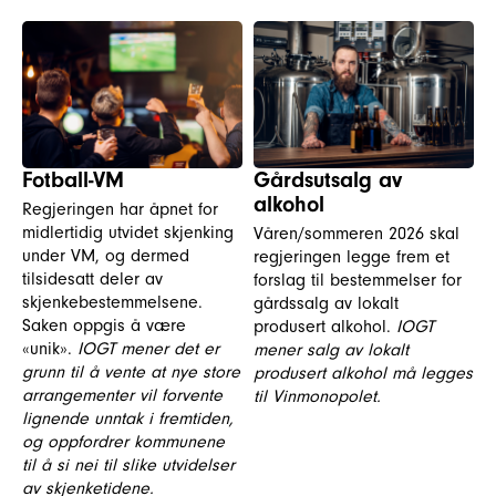
Fotball-VM
Gårdsutsalg av
alkohol
Regjeringen har åpnet for
midlertidig utvidet skjenking
Våren/sommeren 2026 skal
under VM, og dermed
regjeringen legge frem et
tilsidesatt deler av
forslag til bestemmelser for
skjenkebestemmelsene.
gårdssalg av lokalt
Saken oppgis å være
produsert alkohol.
IOGT
«unik».
IOGT mener det er
mener salg av lokalt
grunn til å vente at nye store
produsert alkohol må legges
arrangementer vil forvente
til Vinmonopolet.
lignende unntak i fremtiden,
og oppfordrer kommunene
til å si nei til slike utvidelser
av skjenketidene.