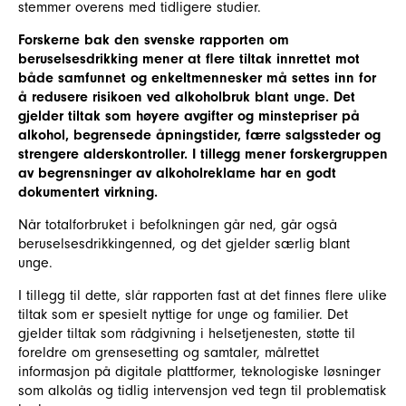
stemmer overens med tidligere studier.
Forskerne bak den svenske rapporten om
beruselsesdrikking mener at flere tiltak innrettet mot
både samfunnet og enkeltmennesker må settes inn for
å redusere risikoen ved alkoholbruk blant unge.
Det
gjelder tiltak som høyere avgifter og minstepriser på
alkohol, begrensede åpningstider, færre salgssteder og
strengere alderskontroller. I tillegg mener forskergruppen
av begrensninger av alkoholreklame har en godt
dokumentert virkning.
Når totalforbruket i befolkningen går ned, går også
beruselsesdrikkingenned, og det gjelder særlig blant
unge.
I tillegg til dette, slår rapporten fast at det finnes flere ulike
tiltak som er spesielt nyttige for unge og familier. Det
gjelder tiltak som rådgivning i helsetjenesten, støtte til
foreldre om grensesetting og samtaler, målrettet
informasjon på digitale plattformer, teknologiske løsninger
som alkolås og tidlig intervensjon ved tegn til problematisk