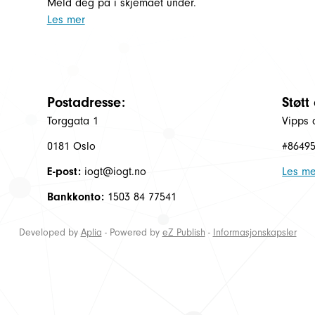
Meld deg på i skjemaet under.
Les mer
Postadresse:
Støtt
Torggata 1
Vipps 
0181 Oslo
#8649
E-post:
iogt@iogt.no
Les me
Bankkonto:
1503 84 77541
Developed by
Aplia
- Powered by
eZ Publish
-
Informasjonskapsler