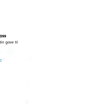
 oss
din gave til
5
r