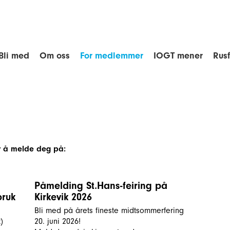
Bli med
Om oss
For medlemmer
IOGT mener
Rus
or å melde deg på:
Påmelding St.Hans-feiring på
bruk
Kirkevik 2026
Bli med på årets fineste midtsommerfering
)
20. juni 2026!