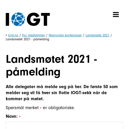
Iogt.no
/
For medlemmer
/
Nasjonale konferanser
/
Landsmøte 2021
/
Landsmøtet 2021 - påmelding
Landsmøtet 2021 -
påmelding
Alle delegater må melde seg på her. De første 50 som
melder seg vil få hver sin flotte IOGT-sekk når de
kommer på møtet.
Spørsmål merket
er obligatoriske.
Navn: