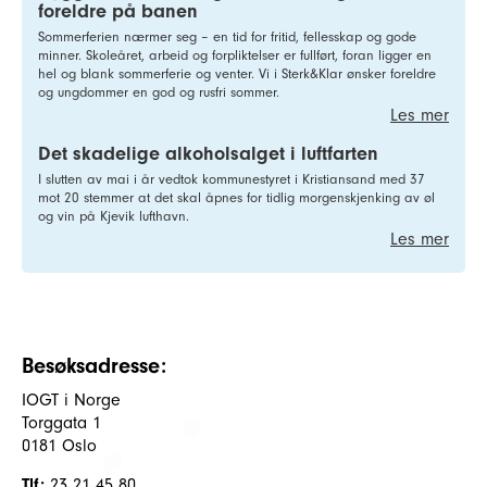
foreldre på banen
Sommerferien nærmer seg – en tid for fritid, fellesskap og gode
minner. Skoleåret, arbeid og forpliktelser er fullført, foran ligger en
hel og blank sommerferie og venter. Vi i Sterk&Klar ønsker foreldre
og ungdommer en god og rusfri sommer.
Les mer
Det skadelige alkoholsalget i luftfarten
I slutten av mai i år vedtok kommunestyret i Kristiansand med 37
mot 20 stemmer at det skal åpnes for tidlig morgenskjenking av øl
og vin på Kjevik lufthavn.
Les mer
Besøksadresse:
IOGT i Norge
Torggata 1
0181 Oslo
Tlf:
23 21 45 80