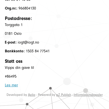
Org.nr.:
966804130
Postadresse:
Torggata 1
0181 Oslo
E-post:
iogt@iogt.no
Bankkonto:
1503 84 77541
Støtt oss
Vipps din gave til
#86495
Les mer
Developed by
Aplia
- Powered by
eZ Publish
-
Informasjonskapsler