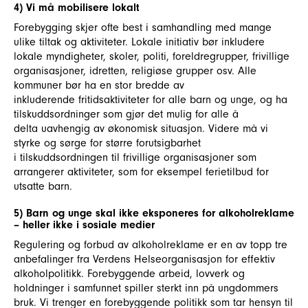
4) Vi må mobilisere lokalt
Forebygging skjer ofte best i samhandling med mange
ulike tiltak og aktiviteter. Lokale initiativ bør inkludere
lokale myndigheter, skoler, politi, foreldregrupper, frivillige
organisasjoner, idretten, religiøse grupper osv. Alle
kommuner bør ha en stor bredde av
inkluderende fritidsaktiviteter for alle barn og unge, og ha
tilskuddsordninger som gjør det mulig for alle å
delta uavhengig av økonomisk situasjon. Videre må vi
styrke og sørge for større forutsigbarhet
i tilskuddsordningen til frivillige organisasjoner som
arrangerer aktiviteter, som for eksempel ferietilbud for
utsatte barn.
5) Barn og unge skal ikke eksponeres for alkoholreklame
– heller ikke i sosiale medier
Regulering og forbud av alkoholreklame er en av topp tre
anbefalinger fra Verdens Helseorganisasjon for effektiv
alkoholpolitikk. Forebyggende arbeid, lovverk og
holdninger i samfunnet spiller sterkt inn på ungdommers
bruk. Vi trenger en forebyggende politikk som tar hensyn til