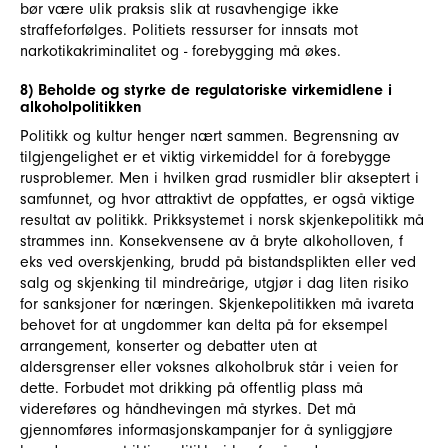
bør være ulik praksis slik at rusavhengige ikke
straffeforfølges. Politiets ressurser for innsats mot
narkotikakriminalitet og - forebygging må økes.
8) Beholde og styrke de regulatoriske virkemidlene i
alkoholpolitikken
Politikk og kultur henger nært sammen. Begrensning av
tilgjengelighet er et viktig virkemiddel for å forebygge
rusproblemer. Men i hvilken grad rusmidler blir akseptert i
samfunnet, og hvor attraktivt de oppfattes, er også viktige
resultat av politikk. Prikksystemet i norsk skjenkepolitikk må
strammes inn. Konsekvensene av å bryte alkoholloven, f
eks ved overskjenking, brudd på bistandsplikten eller ved
salg og skjenking til mindreårige, utgjør i dag liten risiko
for sanksjoner for næringen. Skjenkepolitikken må ivareta
behovet for at ungdommer kan delta på for eksempel
arrangement, konserter og debatter uten at
aldersgrenser eller voksnes alkoholbruk står i veien for
dette. Forbudet mot drikking på offentlig plass må
videreføres og håndhevingen må styrkes. Det må
gjennomføres informasjonskampanjer for å synliggjøre