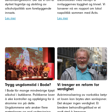
styrket fagmiljø og utvikling av
innbyggernes trygghet og trivsel. Vi
alkoholpolitikk som forebyggende
lanserer nå en rapport om lokal
innsats.
ruspolitikk sammen med Actis.
Les mer
Les mer
Trygg ungdomstid i Bodø?
Vi trenger en reform for
verdighet
I Bodø får mange mindreårige kjøpt
alkohol i butikkene. Politikerne lover
Avkriminalisering av narkotika betyr
å øke kontroller og oppfølging for å
at loven kan brytes uten sanksjoner.
stramme inn på dette.
Det skaper ingen verdighet. Et
Ungdommene selv ønsker flere
bredere behandlingstilbud er et
møteplasser og god undervisning
godt sted å begynne.