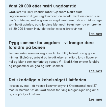
Vant 20 000 etter rusfri ungdomstid
Gratulerer til Heiv Reebar Taha! Gjennom Sterk&Klars
ungdomskontrakt gjør ungdommene en avtale med foreldrene sine
om å holde seg rusfrie gjennom ungdomsskolen. I år var det mange
som holdt avtalen, og alle disse ble med i trekningen av en premie
på 20 000 kroner. Heiv ble trukket ut som årets vinner.
Les mer
Trygg sommer for ungdom – vi trenger dere
foreldre på banen
Sommerferien nærmer seg – en tid for fritid, fellesskap og gode
minner. Skoleåret, arbeid og forpliktelser er fullført, foran ligger en
hel og blank sommerferie og venter. Vi i Sterk&Klar ønsker foreldre
og ungdommer en god og rusfri sommer.
Les mer
Det skadelige alkoholsalget i luftfarten
I slutten av mai i år vedtok kommunestyret i Kristiansand med 37
mot 20 stemmer at det skal åpnes for tidlig morgenskjenking av øl
og vin på Kjevik lufthavn.
Les mer