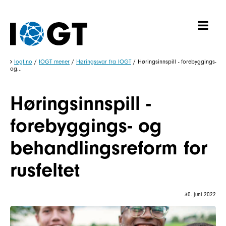
Iogt.no
/
IOGT mener
/
Høringssvar fra IOGT
/
Høringsinnspill - forebyggings-
og...
Høringsinnspill -
forebyggings- og
behandlingsreform for
rusfeltet
30. juni 2022