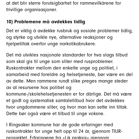
at det blir større forutsigbarhet for rammevilkårene for
frivillige organisasjoner.
10) Problemene må avdekkes tidlig
Det er viktig å avdekke rusbruk og sosiale problemer tidlig,
og styrke og utvikle nye, alternative reaksjoner og
hjelpetiltak overfor unge narkotikabrukere.
Det må utvikles nasjonale standarder for hva slags tilbud
som skal gis til unge som sliter med rusproblemer.
Ruskontrakter mellom den enkelte unge og politiet, i
samarbeid med foreldre og helsetjeneste, bør være en del
av dette. Men rammene rundt slike preges mange steder
av at resursene hos politiet og
kommune-/skolehelsetjenesten er for dårlige. Det må være
et godt og systematisk samtaletilbud hvor det avdekkes
hvor ungdommene sliter, og hvor man kan sette inn tiltak.
Dette bør også være et tilbud til unge voksne.
I Ringsaker kommune har de gode erfaringer med
ruskontrakter for unge helt opp til 24 år, gjennom TIUR-
prosjektet. Erfaringene fra «Lik praksis» gjennom