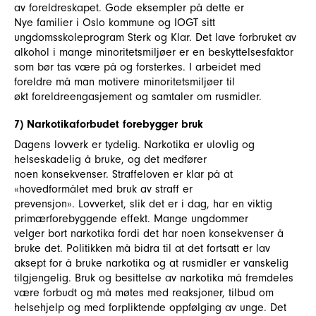
av foreldreskapet. Gode eksempler på dette er
Nye familier i Oslo kommune og IOGT sitt
ungdomsskoleprogram Sterk og Klar. Det lave forbruket av
alkohol i mange minoritetsmiljøer er en beskyttelsesfaktor
som bør tas være på og forsterkes. I arbeidet med
foreldre må man motivere minoritetsmiljøer til
økt foreldreengasjement og samtaler om rusmidler.
7) Narkotikaforbudet forebygger bruk
Dagens lovverk er tydelig. Narkotika er ulovlig og
helseskadelig å bruke, og det medfører
noen konsekvenser. Straffeloven er klar på at
«hovedformålet med bruk av straff er
prevensjon». Lovverket, slik det er i dag, har en viktig
primærforebyggende effekt. Mange ungdommer
velger bort narkotika fordi det har noen konsekvenser å
bruke det. Politikken må bidra til at det fortsatt er lav
aksept for å bruke narkotika og at rusmidler er vanskelig
tilgjengelig. Bruk og besittelse av narkotika må fremdeles
være forbudt og må møtes med reaksjoner, tilbud om
helsehjelp og med forpliktende oppfølging av unge. Det