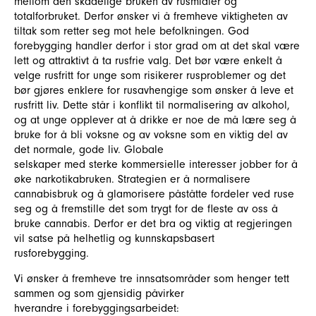
mellom den skadelige bruken av rusmidler og
totalforbruket. Derfor ønsker vi å fremheve viktigheten av
tiltak som retter seg mot hele befolkningen. God
forebygging handler derfor i stor grad om at det skal være
lett og attraktivt å ta rusfrie valg. Det bør være enkelt å
velge rusfritt for unge som risikerer rusproblemer og det
bør gjøres enklere for rusavhengige som ønsker å leve et
rusfritt liv. Dette står i konflikt til normalisering av alkohol,
og at unge opplever at å drikke er noe de må lære seg å
bruke for å bli voksne og av voksne som en viktig del av
det normale, gode liv. Globale
selskaper med sterke kommersielle interesser jobber for å
øke narkotikabruken. Strategien er å normalisere
cannabisbruk og å glamorisere påståtte fordeler ved ruse
seg og å fremstille det som trygt for de fleste av oss å
bruke cannabis. Derfor er det bra og viktig at regjeringen
vil satse på helhetlig og kunnskapsbasert
rusforebygging.
Vi ønsker å fremheve tre innsatsområder som henger tett
sammen og som gjensidig påvirker
hverandre i forebyggingsarbeidet: