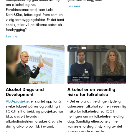
om alkohol og rus.
Les mer
Foreldresamarbeid, som f.eks
Sterk&Klar, løftes også frem som en
viktig forebyggingsfaktor. Er det tomt
snakk, eller vil politikerne satse på
forebygging?
Les mer
Alcohol Drugs and
Alkohol er en vesentlig
Development
risiko for folkehelsa
ADD-prosjektet
er startet opp for å
- Det er bra at meldingen tydelig
styrke fokuset på rus og utvikling i
adresserer alkohol som en vesentlig
FORUT sitt arbeid, og prosjektet har
risiko for folkehelsa, sa IOGT i
bl.a. avslørt hvordan
høringen om ny folkehelsemelding i
alkoholindustrien forsøker å utnytte
dag. Samtidig etterspurte vi mer
dårlig alkoholpolitikk i u-land.
konkrete forslag til styrking av det
forebyggende arbeidet.