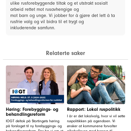
ulike rusforebyggende tiltak og et utstrakt sosialt
arbeid rettet mot rusavhengige og
mot barn og unge. Vi jobber for å gjøre det lett å ta
rusfrie valg og vil bidra til et trygt og
inkluderende samfunn.
Relaterte saker
Høring: Forebyggings- og
Rapport: Lokal ruspolitikk
behandlingsreform
I år er det lokalvalg, hvor vi vil sette
IOGT deltok på Stortingets høring
ruspolitikken på agendaen. Vi
på forslaget til ny forebyggings- og
ønsker at kommunene forvalter
behandlingsreform. Der ba vi om et
alkoholloven med hensyn til