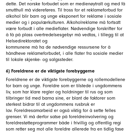
dette. Det norske forbudet som er medienøytralt og med få
smutthull må videreføres. Til tross for et reklameforbud for
alkohol blir barn og unge eksponert for reklame i sosiale
medier og i populærkulturen. Alkoholreklame må fortsatt
være forbudt i alle medieflater. Nødvendige forskrifter for
å få på plass overtredelsesgebyr må vedtas, i tillegg til at
Helsedirektoratet og
kommunene må ha de nødvendige ressursene for å
håndheve reklameforbudet, i alle flater fra sosiale medier
til lokale skjenke- og salgssteder.
6) Foreldrene er de viktigste forebyggerne
Foreldrene er de viktigste forebyggerne og rollemodellene
for barn og unge. Foreldre som er tilstede i ungdommens
liv, som har klare regler og holdninger til rus og som
tilbringer tid med barna sine, er blant de faktorer som
sterkest bidrar til at ungdommens rusbruk er
lav. Foreldresamarbeid er også viktig for å sette felles
grenser. Vi må derfor satse på foreldreinvolvering og
foreldrestøtteprogrammer både i frivillig og offentlig regi
som retter seg mot alle foreldre allerede fra en tidlig fase