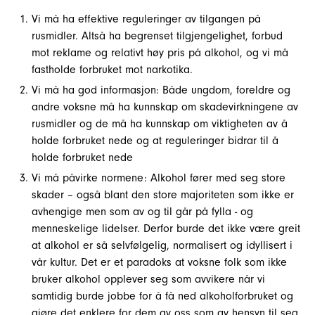
Vi må ha effektive reguleringer av tilgangen på
rusmidler. Altså ha begrenset tilgjengelighet, forbud
mot reklame og relativt høy pris på alkohol, og vi må
fastholde forbruket mot narkotika.
Vi må ha god informasjon: Både ungdom, foreldre og
andre voksne må ha kunnskap om skadevirkningene av
rusmidler og de må ha kunnskap om viktigheten av å
holde forbruket nede og at reguleringer bidrar til å
holde forbruket nede
Vi må påvirke normene: Alkohol fører med seg store
skader – også blant den store majoriteten som ikke er
avhengige men som av og til går på fylla - og
menneskelige lidelser. Derfor burde det ikke være greit
at alkohol er så selvfølgelig, normalisert og idyllisert i
vår kultur. Det er et paradoks at voksne folk som ikke
bruker alkohol opplever seg som avvikere når vi
samtidig burde jobbe for å få ned alkoholforbruket og
gjøre det enklere for dem av oss som av hensyn til seg