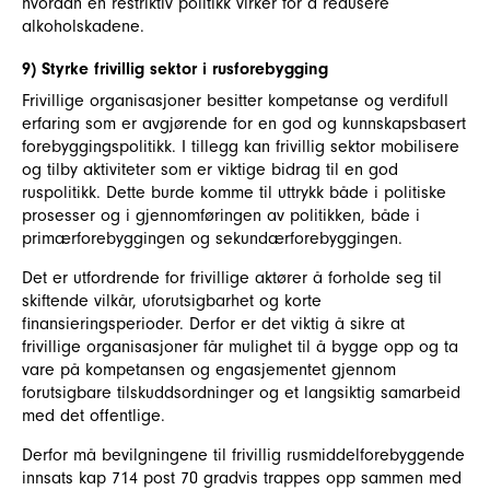
hvordan en restriktiv politikk virker for å redusere
alkoholskadene.
9) Styrke frivillig sektor i rusforebygging
Frivillige organisasjoner besitter kompetanse og verdifull
erfaring som er avgjørende for en god og kunnskapsbasert
forebyggingspolitikk. I tillegg kan frivillig sektor mobilisere
og tilby aktiviteter som er viktige bidrag til en god
ruspolitikk. Dette burde komme til uttrykk både i politiske
prosesser og i gjennomføringen av politikken, både i
primærforebyggingen og sekundærforebyggingen.
Det er utfordrende for frivillige aktører å forholde seg til
skiftende vilkår, uforutsigbarhet og korte
finansieringsperioder. Derfor er det viktig å sikre at
frivillige organisasjoner får mulighet til å bygge opp og ta
vare på kompetansen og engasjementet gjennom
forutsigbare tilskuddsordninger og et langsiktig samarbeid
med det offentlige.
Derfor må bevilgningene til frivillig rusmiddelforebyggende
innsats kap 714 post 70 gradvis trappes opp sammen med