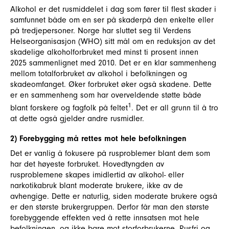
Alkohol er det rusmiddelet i dag som fører til flest skader i
samfunnet både om en ser på skaderpå den enkelte eller
på tredjepersoner. Norge har sluttet seg til Verdens
Helseorganisasjon (WHO) sitt mål om en reduksjon av det
skadelige alkoholforbruket med minst ti prosent innen
2025 sammenlignet med 2010. Det er en klar sammenheng
mellom totalforbruket av alkohol i befolkningen og
skadeomfanget. Øker forbruket øker også skadene. Dette
er en sammenheng som har overveldende støtte både
1
blant forskere og fagfolk på feltet
. Det er all grunn til å tro
at dette også gjelder andre rusmidler.
2) Forebygging må rettes mot hele befolkningen
Det er vanlig å fokusere på rusproblemer blant dem som
har det høyeste forbruket. Hovedtyngden av
rusproblemene skapes imidlertid av alkohol- eller
narkotikabruk blant moderate brukere, ikke av de
avhengige. Dette er naturlig, siden moderate brukere også
er den største brukergruppen. Derfor får man den største
forebyggende effekten ved å rette innsatsen mot hele
befolkningen, og ikke bare mot storforbrukerne. Rusfri og