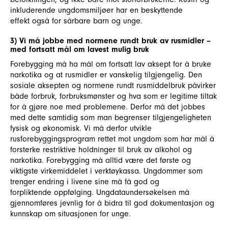
inkluderende ungdomsmiljøer har en beskyttende
effekt også for sårbare barn og unge.
3) Vi må jobbe med normene rundt bruk av rusmidler –
med fortsatt mål om lavest mulig bruk
Forebygging må ha mål om fortsatt lav aksept for å bruke
narkotika og at rusmidler er vanskelig tilgjengelig. Den
sosiale aksepten og normene rundt rusmiddelbruk påvirker
både forbruk, forbruksmønster og hva som er legitime tiltak
for å gjøre noe med problemene. Derfor må det jobbes
med dette samtidig som man begrenser tilgjengeligheten
fysisk og økonomisk. Vi må derfor utvikle
rusforebyggingsprogram rettet mot ungdom som har mål å
forsterke restriktive holdninger til bruk av alkohol og
narkotika. Forebygging må alltid være det første og
viktigste virkemiddelet i verktøykassa. Ungdommer som
trenger endring i livene sine må få god og
forpliktende oppfølging. Ungdataundersøkelsen må
gjennomføres jevnlig for å bidra til god dokumentasjon og
kunnskap om situasjonen for unge.