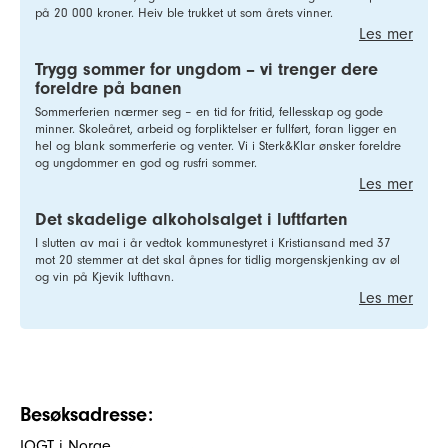
på 20 000 kroner. Heiv ble trukket ut som årets vinner.
Les mer
Trygg sommer for ungdom – vi trenger dere
foreldre på banen
Sommerferien nærmer seg – en tid for fritid, fellesskap og gode
minner. Skoleåret, arbeid og forpliktelser er fullført, foran ligger en
hel og blank sommerferie og venter. Vi i Sterk&Klar ønsker foreldre
og ungdommer en god og rusfri sommer.
Les mer
Det skadelige alkoholsalget i luftfarten
I slutten av mai i år vedtok kommunestyret i Kristiansand med 37
mot 20 stemmer at det skal åpnes for tidlig morgenskjenking av øl
og vin på Kjevik lufthavn.
Les mer
Besøksadresse:
IOGT i Norge