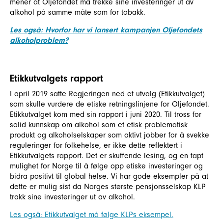
mener at Oljefondet må trekke sine investeringer ut av
alkohol på samme måte som for tobakk.
Les også: Hvorfor har vi lansert kampanjen Oljefondets
alkoholproblem?
Etikkutvalgets rapport
I april 2019 satte Regjeringen ned et utvalg (Etikkutvalget)
som skulle vurdere de etiske retningslinjene for Oljefondet.
Etikkutvalget kom med sin rapport i juni 2020. Til tross for
solid kunnskap om alkohol som et etisk problematisk
produkt og alkoholselskaper som aktivt jobber for å svekke
reguleringer for folkehelse, er ikke dette reflektert i
Etikkutvalgets rapport. Det er skuffende lesing, og en tapt
mulighet for Norge til å følge opp etiske investeringer og
bidra positivt til global helse. Vi har gode eksempler på at
dette er mulig sist da Norges største pensjonsselskap KLP
trakk sine investeringer ut av alkohol.
Les også: Etikkutvalget må følge KLPs eksempel.