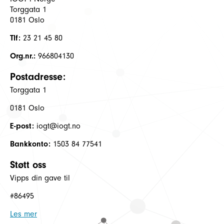
Torggata 1
0181 Oslo
Tlf:
23 21 45 80
Org.nr.:
966804130
Postadresse:
Torggata 1
0181 Oslo
E-post:
iogt@iogt.no
Bankkonto:
1503 84 77541
Støtt oss
Vipps din gave til
#86495
Les mer