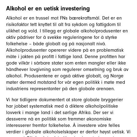
Alkohol er en uetisk investering
Alkohol er en trussel mot FNs bærekraftsmål. Det er en
risikofaktor tett knyttet til alt fra sykdom og fattigdom til
ulikhet og vold. I tillegg er globale alkoholprodusenter en
aktiv pådriver for å svekke reguleringene for å styrke
folkehelse – både globalt og på nasjonalt nivå.
Alkoholprodusenter opererer videre på en problematisk
måte i jakten på profitt i fattige land. Denne profitten har
gode vilkår i sårbare stater som enten mangler eller ikke
håndhever lovgivning som regulerer omsetning og bruk av
alkohol. Produsentene er også aktive globalt, og Norge
møter dermed motstand for vår egen politikk i møte med
industriens representanter på den globale arenaen.
Vi har tidligere dokumentert at store globale bryggerier
har jobbet systematisk med å diktere alkoholpolitiske
lovverk i mange land i det sørlige Afrika. Der ser vi
dessverre nå en politikk som fremmer økonomiske
interesserer fremfor folkehelse. Å investere våre felles
verdier i globale alkoholselskaper er derfor høyst uetisk. Vi