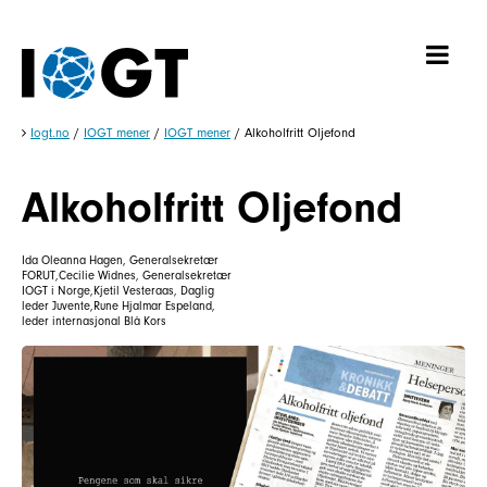
Iogt.no
/
IOGT mener
/
IOGT mener
/
Alkoholfritt Oljefond
Alkoholfritt Oljefond
Ida Oleanna Hagen, Generalsekretær
FORUT,Cecilie Widnes, Generalsekretær
IOGT i Norge,Kjetil Vesteraas, Daglig
leder Juvente,Rune Hjalmar Espeland,
leder internasjonal Blå Kors