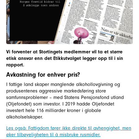
Vi forventer at Stortingets medlemmer vil ta et større
etisk ansvar enn det Etikkutvalget legger opp til i sin
rapport.
Avkastning for enhver pris?
I fattige land skaper manglende alkohollovgivning og
produsentenes aggressive markedsføring store
samfunnsproblemer – med Statens Pensjonsfond utland
(Oljefondet) som investor. I 2019 hadde Oljefondet
investert hele 116 milliarder kroner i globale
alkoholselskaper.
Les også: Fattigdom fører ikke direkte til avhengighet, men
øker tilbøyeligheten til å misbruke rusmidler.