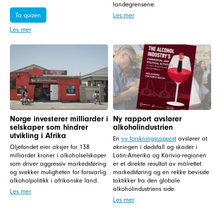
landegrensene.
Ta quizen
Les mer
Les mer
Norge investerer milliarder i
Ny rapport avslører
selskaper som hindrer
alkoholindustrien
utvikling i Afrika
En
ny forskningsrapport
avslører at
Oljefondet eier aksjer for 138
økningen i dødsfall og skader i
milliarder kroner i alkoholselskaper
Latin-Amerika og Karivia-regionen
som driver aggressiv markedsføring
er et direkte resultat av målrettet
og svekker muligheten for forsvarlig
markedsføring og en rekke bevisste
alkoholpolitikk i afrikanske land.
taktikker fra den globale
alkoholindustriens side.
Les mer
Les mer