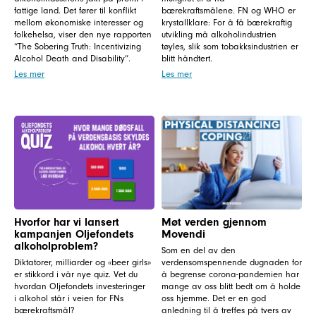
fattige land. Det fører til konflikt
bærekraftsmålene. FN og WHO er
mellom økonomiske interesser og
krystallklare: For å få bærekraftig
folkehelsa, viser den nye rapporten
utvikling må alkoholindustrien
“The Sobering Truth: Incentivizing
tøyles, slik som tobakksindustrien er
Alcohol Death and Disability”.
blitt håndtert.
Les mer
Les mer
Hvorfor har vi lansert
Møt verden gjennom
kampanjen Oljefondets
Movendi
alkoholproblem?
Som en del av den
Diktatorer, milliarder og «beer girls»
verdensomspennende dugnaden for
er stikkord i vår nye quiz. Vet du
å begrense corona-pandemien har
hvordan Oljefondets investeringer
mange av oss blitt bedt om å holde
i alkohol står i veien for FNs
oss hjemme. Det er en god
bærekraftsmål?
anledning til å treffes på tvers av