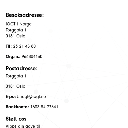
Besøksadresse:
IOGT i Norge
Torggata 1
0181 Oslo
Tlf:
23 21 45 80
Org.nr.:
966804130
Postadresse:
Torggata 1
0181 Oslo
E-post:
iogt@iogt.no
Bankkonto:
1503 84 77541
Støtt oss
Vipps din gave til