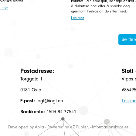
kotiske stoffer.
konkret i din situasjon, kanskje ønsker
å diskutere noe eller å snakke deg
s mer
gjennom frustrasjon du sitter med.
Les mer
Se fler
Postadresse:
Støtt
Torggata 1
Vipps 
0181 Oslo
#8649
E-post:
iogt@iogt.no
Les me
Bankkonto:
1503 84 77541
Developed by
Aplia
- Powered by
eZ Publish
-
Informasjonskapsler