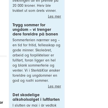
trekningen av en premie på
20 000 kroner. Heiv ble
trukket ut som årets vinner.
Les mer
Trygg sommer for
ungdom – vi trenger
dere foreldre på banen
Sommerferien nærmer seg –
en tid for fritid, fellesskap og
gode minner. Skoleåret,
arbeid og forpliktelser er
fullført, foran ligger en hel
og blank sommerferie og
venter. Vi i Sterk&Klar ønsker
foreldre og ungdommer en
god og rusfri sommer.
Les mer
Det skadelige
alkoholsalget i luftfarten
ar
I slutten av mai i år vedtok