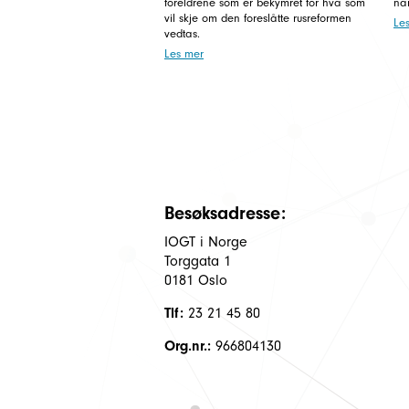
foreldrene som er bekymret for hva som
nar
vil skje om den foreslåtte rusreformen
Le
vedtas.
Les mer
Besøksadresse:
IOGT i Norge
Torggata 1
0181 Oslo
Tlf:
23 21 45 80
Org.nr.:
966804130