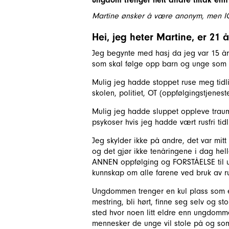
Martine ønsker å være anonym, men IO
Hei, jeg heter Martine, er 21 a
Jeg begynte med hasj da jeg var 15 år
som skal følge opp barn og unge som te
Mulig jeg hadde stoppet ruse meg tidli
skolen, politiet, OT (oppfølgingstjene
Mulig jeg hadde sluppet oppleve trau
psykoser hvis jeg hadde vært rusfri tidl
Jeg skylder ikke på andre, det var mitt
og det gjør ikke tenåringene i dag hell
ANNEN oppfølging og FORSTÅELSE til u
kunnskap om alle farene ved bruk av r
Ungdommen trenger en kul plass som e
mestring, bli hørt, finne seg selv og st
sted hvor noen litt eldre enn ungdomme
mennesker de unge vil stole på og so