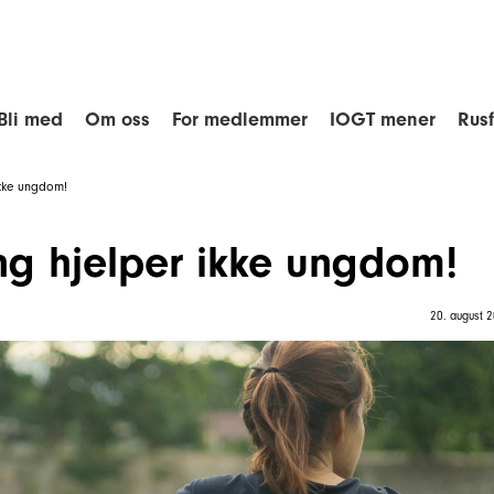
Bli med
Om oss
For medlemmer
IOGT mener
Rus
ikke ungdom!
ing hjelper ikke ungdom!
20. august 