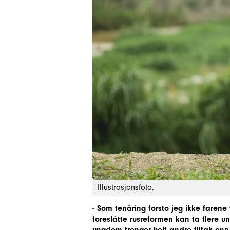
Illustrasjonsfoto.
- Som tenåring forsto jeg ikke farene
foreslåtte rusreformen kan ta flere u
ungdom trenger helt andre tiltak enn 