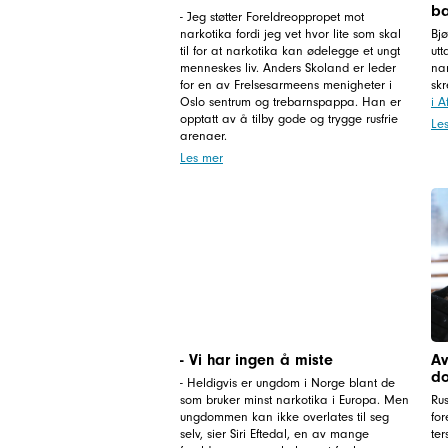
ba
- Jeg støtter Foreldreoppropet mot
narkotika fordi jeg vet hvor lite som skal
Bj
til for at narkotika kan ødelegge et ungt
utt
menneskes liv. Anders Skoland er leder
nar
for en av Frelsesarmeens menigheter i
sk
Oslo sentrum og trebarnspappa. Han er
i A
opptatt av å tilby gode og trygge rusfrie
Le
arenaer.
Les mer
- Vi har ingen å miste
Av
do
- Heldigvis er ungdom i Norge blant de
som bruker minst narkotika i Europa. Men
Rus
ungdommen kan ikke overlates til seg
for
selv, sier Siri Eftedal, en av mange
ter