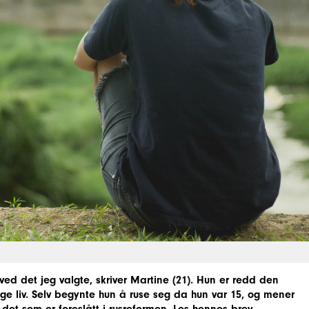
 ved det jeg valgte, skriver Martine (21). Hun er redd den
nge liv. Selv begynte hun å ruse seg da hun var 15, og mener
det som er foreslått i rusreformen. Les hennes brev.