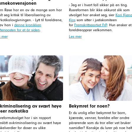
rnekonvensjonen
- Jeg er i hvert fall sikker på en ting.
ørn Røse har en av de mange som har
Rusreformen blir ikke akkurat slik som
alt seg kritisk til liberalisering av
utvalget har ønsket seg, sier
Kari Kjøn
kotikalovgivningen. - Lytt til foreldrene,
Kjos
som sitter i justiskomiteen
rev han i
denne kronikken
for
Fremskrittspartiet FrP
. Hun ønsker et
ftenposten for et år siden
.
foreldreopprør velkommen.
s mer
Les mer
kriminalisering av svært høye
Bekymret for noen?
ser narkotika
Er du urolig eller bekymret for barn,
reformutvalget har i sin rapport
kjæreste, venner, foreldre eller andre
eslått avkriminalisering av svært høye
pårørende som du tror eller vet bruker
skelverdier for doser av ulike
rusmidler? Kanskje du lurer på noe hel