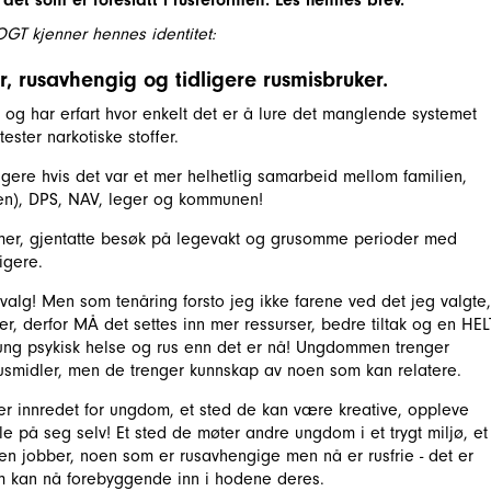
GT kjenner hennes identitet:
̊r, rusavhengig og tidligere rusmisbruker.
 og har erfart hvor enkelt det er å lure det manglende systemet
ster narkotiske stoffer.
gere hvis det var et mer helhetlig samarbeid mellom familien,
sten), DPS, NAV, leger og kommunen!
mer, gjentatte besøk på legevakt og grusomme perioder med
igere.
 valg! Men som tenåring forsto jeg ikke farene ved det jeg valgte,
er, derfor MÅ det settes inn mer ressurser, bedre tiltak og en HEL
ng psykisk helse og rus enn det er nå! Ungdommen trenger
usmidler, men de trenger kunnskap av noen som kan relatere.
r innredet for ungdom, et sted de kan være kreative, oppleve
ole på seg selv! Et sted de møter andre ungdom i et trygt miljø, et
n jobber, noen som er rusavhengige men nå er rusfrie - det er
m kan nå forebyggende inn i hodene deres.