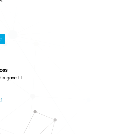
 du
e
 oss
din gave til
5
r