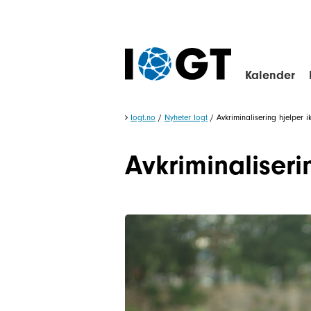
Kalender
Iogt.no
/
Nyheter Iogt
/
Avkriminalisering hjelper 
Avkriminaliser