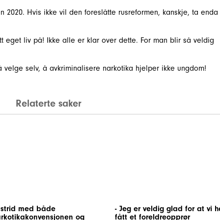
n 2020. Hvis ikke vil den foreslåtte rusreformen, kanskje, ta enda
 eget liv på! Ikke alle er klar over dette. For man blir så veldig
̊ velge selv, å avkriminalisere narkotika hjelper ikke ungdom!
Relaterte saker
I strid med både
- Jeg er veldig glad for at vi h
rkotikakonvensjonen og
fått et foreldreopprør