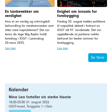
En tankevekker om
Enighet om innsats for
verdighet
forebygging
Hva er en verdig og virkningsfull
Fredag 20. august møttes politikere
behandling for medmennesker som
til ruspolitisk debatt i forkant av
sliter med rusproblemer? Det var
IOGT sitt 97. landsmøte. Det var
tema da lege Stig Asplin holdt
oppløftende at partiene vektla
foredrag i IOGT i Lørenskog
behovet for bedre rammer for
20.mars 2025.
forebygging.
Les mer
Les mer
Se flere
Kalender
Nina Lea forteller sin sterke hisorie
18.00-20.00 31. august 2026
IOGT-huset, Torggata 1 i Oslo