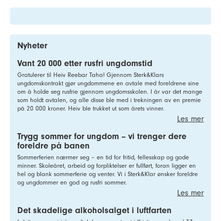
Nyheter
Vant 20 000 etter rusfri ungdomstid
Gratulerer til Heiv Reebar Taha! Gjennom Sterk&Klars
ungdomskontrakt gjør ungdommene en avtale med foreldrene sine
om å holde seg rusfrie gjennom ungdomsskolen. I år var det mange
som holdt avtalen, og alle disse ble med i trekningen av en premie
på 20 000 kroner. Heiv ble trukket ut som årets vinner.
Les mer
Trygg sommer for ungdom – vi trenger dere
foreldre på banen
Sommerferien nærmer seg – en tid for fritid, fellesskap og gode
minner. Skoleåret, arbeid og forpliktelser er fullført, foran ligger en
hel og blank sommerferie og venter. Vi i Sterk&Klar ønsker foreldre
og ungdommer en god og rusfri sommer.
Les mer
Det skadelige alkoholsalget i luftfarten