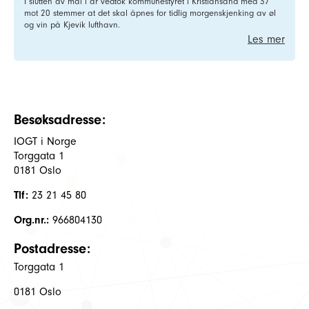
I slutten av mai i år vedtok kommunestyret i Kristiansand med 37
mot 20 stemmer at det skal åpnes for tidlig morgenskjenking av øl
og vin på Kjevik lufthavn.
Les mer
Besøksadresse:
IOGT i Norge
Torggata 1
0181 Oslo
Tlf:
23 21 45 80
Org.nr.:
966804130
Postadresse:
Torggata 1
0181 Oslo