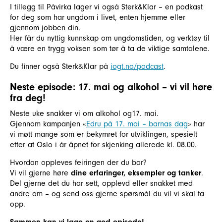
I tillegg til Påvirka lager vi også Sterk&Klar – en podkast
for deg som har ungdom i livet, enten hjemme eller
gjennom jobben din.
Her får du nyttig kunnskap om ungdomstiden, og verktøy til
å være en trygg voksen som tør å ta de viktige samtalene.
Du finner også Sterk&Klar på
iogt.no/podcast
.
Neste episode: 17. mai og alkohol – vi vil høre
fra deg!
Neste uke snakker vi om alkohol og17. mai.
Gjennom kampanjen «
Edru på 17. mai – barnas dag
» har
vi møtt mange som er bekymret for utviklingen, spesielt
etter at Oslo i år åpnet for skjenking allerede kl. 08.00.
Hvordan oppleves feiringen der du bor?
Vi vil gjerne høre
dine erfaringer, eksempler og tanker
.
Del gjerne det du har sett, opplevd eller snakket med
andre om – og send oss gjerne spørsmål du vil vi skal ta
opp.