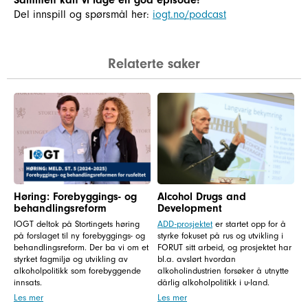
Sammen kan vi lage en god episode!
Del innspill og spørsmål her:
iogt.no/podcast
Relaterte saker
Høring: Forebyggings- og
Alcohol Drugs and
behandlingsreform
Development
IOGT deltok på Stortingets høring
ADD-prosjektet
er startet opp for å
på forslaget til ny forebyggings- og
styrke fokuset på rus og utvikling i
behandlingsreform. Der ba vi om et
FORUT sitt arbeid, og prosjektet har
styrket fagmiljø og utvikling av
bl.a. avslørt hvordan
alkoholpolitikk som forebyggende
alkoholindustrien forsøker å utnytte
innsats.
dårlig alkoholpolitikk i u-land.
Les mer
Les mer