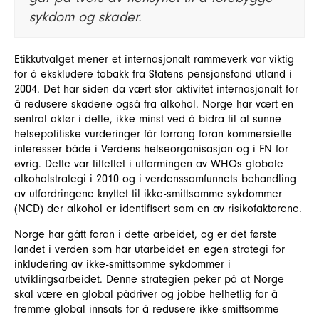
sykdom og skader.
Etikkutvalget mener et internasjonalt rammeverk var viktig
for å ekskludere tobakk fra Statens pensjonsfond utland i
2004. Det har siden da vært stor aktivitet internasjonalt for
å redusere skadene også fra alkohol. Norge har vært en
sentral aktør i dette, ikke minst ved å bidra til at sunne
helsepolitiske vurderinger får forrang foran kommersielle
interesser både i Verdens helseorganisasjon og i FN for
øvrig. Dette var tilfellet i utformingen av WHOs globale
alkoholstrategi i 2010 og i verdenssamfunnets behandling
av utfordringene knyttet til ikke-smittsomme sykdommer
(NCD) der alkohol er identifisert som en av risikofaktorene.
Norge har gått foran i dette arbeidet, og er det første
landet i verden som har utarbeidet en egen strategi for
inkludering av ikke-smittsomme sykdommer i
utviklingsarbeidet. Denne strategien peker på at Norge
skal være en global pådriver og jobbe helhetlig for å
fremme global innsats for å redusere ikke-smittsomme