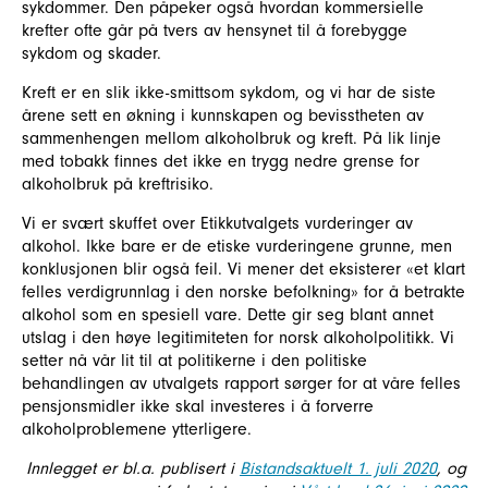
sykdommer. Den påpeker også hvordan kommersielle
krefter ofte går på tvers av hensynet til å forebygge
sykdom og skader.
Kreft er en slik ikke-smittsom sykdom, og vi har de siste
årene sett en økning i kunnskapen og bevisstheten av
sammenhengen mellom alkoholbruk og kreft. På lik linje
med tobakk finnes det ikke en trygg nedre grense for
alkoholbruk på kreftrisiko.
Vi er svært skuffet over Etikkutvalgets vurderinger av
alkohol. Ikke bare er de etiske vurderingene grunne, men
konklusjonen blir også feil. Vi mener det eksisterer «et klart
felles verdigrunnlag i den norske befolkning» for å betrakte
alkohol som en spesiell vare. Dette gir seg blant annet
utslag i den høye legitimiteten for norsk alkoholpolitikk. Vi
setter nå vår lit til at politikerne i den politiske
behandlingen av utvalgets rapport sørger for at våre felles
pensjonsmidler ikke skal investeres i å forverre
alkoholproblemene ytterligere.
Innlegget er bl.a. publisert i
Bistandsaktuelt 1. juli 2020
, og