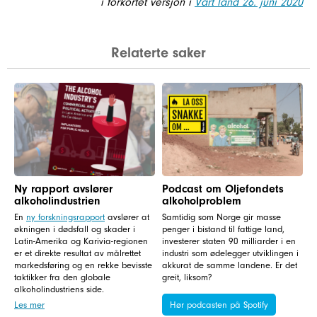
i forkortet versjon i
Vårt land 26. juni 2020
Relaterte saker
Ny rapport avslører
Podcast om Oljefondets
alkoholindustrien
alkoholproblem
En
ny forskningsrapport
avslører at
Samtidig som Norge gir masse
økningen i dødsfall og skader i
penger i bistand til fattige land,
Latin-Amerika og Karivia-regionen
investerer staten 90 milliarder i en
er et direkte resultat av målrettet
industri som ødelegger utviklingen i
markedsføring og en rekke bevisste
akkurat de samme landene. Er det
taktikker fra den globale
greit, liksom?
alkoholindustriens side.
Les mer
Hør podcasten på Spotify