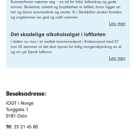
Sommerferien nærmer seg – en tid for fritid, fellesskap og gode
minner. Skoleåret, arbeid og forpliktelser er fullført, foran ligger en
hel og blank sommerferie og venter. Vi i Sterk&Klar ønsker foreldre
og ungdommer en god og rusfri sommer.
Les mer
Det skadelige alkoholsalget i luftfarten
I slutten av mai i år vedtok kommunestyret i Kristiansand med 37
mot 20 stemmer at det skal åpnes for tidlig morgenskjenking av øl
og vin på Kjevik lufthavn.
Les mer
Besøksadresse:
IOGT i Norge
Torggata 1
0181 Oslo
Tlf:
23 21 45 80