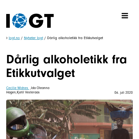
Iogt.no
/
Nyheter Iogt
/
Dårlig alkoholetikk fra Etikkutvalget
Dårlig alkoholetikk fra
Etikkutvalget
Cecilie Widnes
,Ida Oleanna
Hagen,Kjetil Vesteraas
06. juli 2020