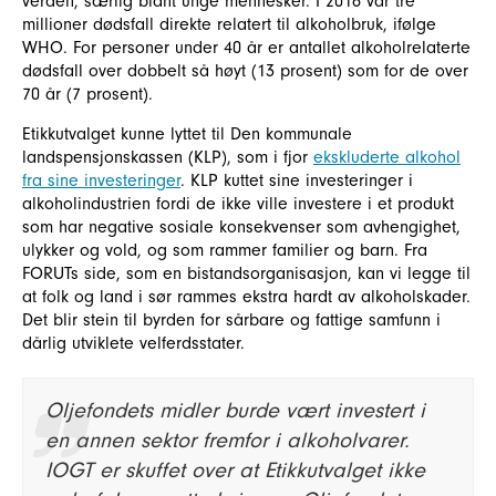
verden, særlig blant unge mennesker. I 2016 var tre
millioner dødsfall direkte relatert til alkoholbruk, ifølge
WHO. For personer under 40 år er antallet alkoholrelaterte
dødsfall over dobbelt så høyt (13 prosent) som for de over
70 år (7 prosent).
Etikkutvalget kunne lyttet til Den kommunale
landspensjonskassen (KLP), som i fjor
ekskluderte alkohol
fra sine investeringer
. KLP kuttet sine investeringer i
alkoholindustrien fordi de ikke ville investere i et produkt
som har negative sosiale konsekvenser som avhengighet,
ulykker og vold, og som rammer familier og barn. Fra
FORUTs side, som en bistandsorganisasjon, kan vi legge til
at folk og land i sør rammes ekstra hardt av alkoholskader.
Det blir stein til byrden for sårbare og fattige samfunn i
dårlig utviklete velferdsstater.
Oljefondets midler burde vært investert i
en annen sektor fremfor i alkoholvarer.
IOGT er skuffet over at Etikkutvalget ikke