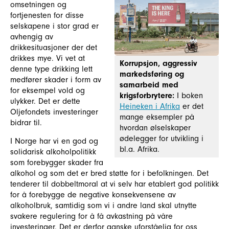
omsetningen og
fortjenesten for disse
selskapene i stor grad er
avhengig av
drikkesituasjoner der det
drikkes mye. Vi vet at
Korrupsjon, aggressiv
denne type drikking lett
markedsføring og
medfører skader i form av
samarbeid med
for eksempel vold og
krigsforbrytere:
I boken
ulykker. Det er dette
Heineken i Afrika
er det
Oljefondets investeringer
mange eksempler på
bidrar til.
hvordan ølselskaper
ødelegger for utvikling i
I Norge har vi en god og
bl.a. Afrika.
solidarisk alkoholpolitikk
som forebygger skader fra
alkohol og som det er bred støtte for i befolkningen. Det
tenderer til dobbeltmoral at vi selv har etablert god politikk
for å forebygge de negative konsekvensene av
alkoholbruk, samtidig som vi i andre land skal utnytte
svakere regulering for å få avkastning på våre
investeringer. Det er derfor ganske uforståelig for oss