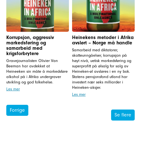
Korrupsjon, aggressiv
Heinekens metoder i Afrika
markedsføring og
avslørt – Norge må handle
samarbeid med
Samarbeid med diktatorer,
krigsforbrytere
skatteunngåelser, korrupsjon på
Gravejournalisten Olivier Van
høyt nivå, uetisk markedsføring og
Beeman har avdekket at
superprofitt på ølsalg for salg av
Heineeken sin måte å markedsføre
Heineken-øl avsløres i en ny bok.
alkohol på i Afrika undergraver
Statens pensjonsfond utland har
utvikling og god folkehelse.
investert nær seks milliarder i
Heineken-aksjer.
Les mer
Les mer
Forrige
Se flere