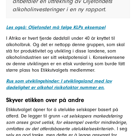
anbefaler en uttrekning av Oljefondets
alkoholinvesteringer i en ny rapport.
Les også: Oljefondet må følge KLPs eksempel
I Afrika er hvert fjerde dødsfall under 40 år knyttet til
alkoholbruk. Og det er nettopp denne gruppen, som skal
stå for produktivitet og utvikling i disse landene, som
alkoholindustrien ser sitt vekstpotensial i. Konsekvensene
av denne utviklingen er en etisk vurdering som burde fått
større plass hos Etikkutvalgets medlemmer.
Rus som utviklingshinder: I utviklingsland med lav
dødelighet er alkohol risikofaktor nummer en.
Skyver etikken over på andre
Etikkutvalget åpner for å utelukke selskaper basert på
atferd. De legger til grunn «
at selskapers markedsføring
som anses grovt uetisk, for eksempel overfor mindreårige,
omfattes av det atferdsbaserte utelukkelseskriteriet
». I seg
selv en god tanke, men dette er å legge ansvaret for