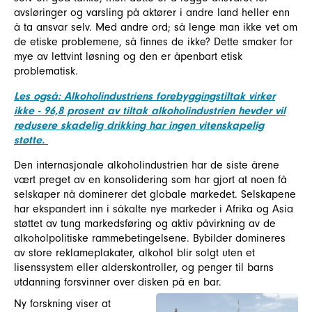
avsløringer og varsling på aktører i andre land heller enn
å ta ansvar selv. Med andre ord; så lenge man ikke vet om
de etiske problemene, så finnes de ikke? Dette smaker for
mye av lettvint løsning og den er åpenbart etisk
problematisk.
Les også: Alkoholindustriens forebyggingstiltak virker
ikke - 96,8 prosent av tiltak alkoholindustrien hevder vil
redusere skadelig drikking har ingen vitenskapelig
støtte.
Den internasjonale alkoholindustrien har de siste årene
vært preget av en konsolidering som har gjort at noen få
selskaper nå dominerer det globale markedet. Selskapene
har ekspandert inn i såkalte nye markeder i Afrika og Asia
støttet av tung markedsføring og aktiv påvirkning av de
alkoholpolitiske rammebetingelsene. Bybilder domineres
av store reklameplakater, alkohol blir solgt uten et
lisenssystem eller alderskontroller, og penger til barns
utdanning forsvinner over disken på en bar.
Ny forskning viser at