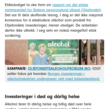
Etikkutvalget la uke frem sin
rapport om det etiske
rammeverket for Statens pensjonsfond utland (Oljefondet)
.
Det var til dels skuffende lesing. I dag er det ikke nasjonal
konsensus for å ekskludere alkohol som produkt fra
Oljefondets investeringer, mener utvalget. De anbefaler
derfor ikke uttrekk. I seg selv en nokså mangelfull etisk
vurdering.
KAMPANJE:
OLJEFONDETSALKOHOLPROBLEM.NO
:
IOGT
setter fokus på hvordan
Norges investeringer i
alkoholindustrien undergraver vårt eget bistandsarbeid.
Investeringer i død og dårlig helse
Alkohol fører til dårlig helse og tidlig død over hele