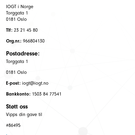
IOGT i Norge
Torggata 1
0181 Oslo
Tlf:
23 21 45 80
Org.nr.:
966804130
Postadresse:
Torggata 1
0181 Oslo
E-post:
iogt@iogt.no
Bankkonto:
1503 84 77541
Støtt oss
Vipps din gave til
#86495