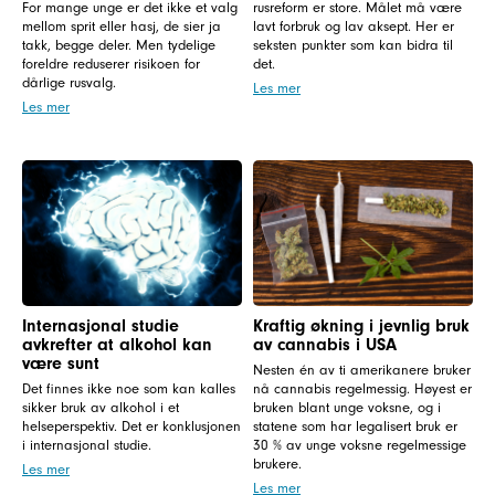
For mange unge er det ikke et valg
rusreform er store. Målet må være
mellom sprit eller hasj, de sier ja
lavt forbruk og lav aksept. Her er
takk, begge deler. Men tydelige
seksten punkter som kan bidra til
foreldre reduserer risikoen for
det.
dårlige rusvalg.
Les mer
Les mer
Internasjonal studie
Kraftig økning i jevnlig bruk
avkrefter at alkohol kan
av cannabis i USA
være sunt
Nesten én av ti amerikanere bruker
Det finnes ikke noe som kan kalles
nå cannabis regelmessig. Høyest er
sikker bruk av alkohol i et
bruken blant unge voksne, og i
helseperspektiv. Det er konklusjonen
statene som har legalisert bruk er
i internasjonal studie.
30 % av unge voksne regelmessige
brukere.
Les mer
Les mer