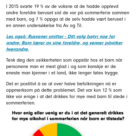
I 2015 svarte 19 % av de voksne at de hadde opplevd
andre foreldre beruset sist de var på sommerferie sammen
med barn, og 7 % oppga at de selv hadde vært beruset i
en annen undersøkelse fra Av og Til.
Les også: Rusvaner smitter - Ditt valg betyr noe for
andre: Barn lærer av sine foreldre, og venner påvirker
hverandre.
Tenk deg den usikkerheten som oppstår hos et barn når
personene man er mest glad i og som kanskje er de
eneste man kjenner i et land, ikke lenger føles trygge.
Det er postitivt å se at over halve befolkningen nå er
oppmerksom på dette problemet. Det var kun 12 % som
ikke var enige i at det drikkes for mye med barn til stede i
sommerferien.