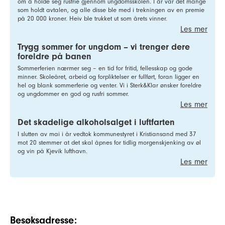
om å holde seg rusfrie gjennom ungdomsskolen. I år var det mange
som holdt avtalen, og alle disse ble med i trekningen av en premie
på 20 000 kroner. Heiv ble trukket ut som årets vinner.
Les mer
Trygg sommer for ungdom – vi trenger dere
foreldre på banen
Sommerferien nærmer seg – en tid for fritid, fellesskap og gode
minner. Skoleåret, arbeid og forpliktelser er fullført, foran ligger en
hel og blank sommerferie og venter. Vi i Sterk&Klar ønsker foreldre
og ungdommer en god og rusfri sommer.
Les mer
Det skadelige alkoholsalget i luftfarten
I slutten av mai i år vedtok kommunestyret i Kristiansand med 37
mot 20 stemmer at det skal åpnes for tidlig morgenskjenking av øl
og vin på Kjevik lufthavn.
Les mer
Besøksadresse: