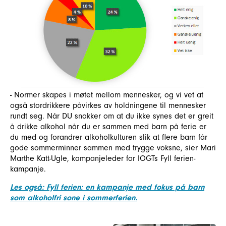
- Normer skapes i møtet mellom mennesker, og vi vet at
også stordrikkere påvirkes av holdningene til mennesker
rundt seg. Når DU snakker om at du ikke synes det er greit
å drikke alkohol når du er sammen med barn på ferie er
du med og forandrer alkoholkulturen slik at flere barn får
gode sommerminner sammen med trygge voksne, sier Mari
Marthe Katt-Ugle, kampanjeleder for IOGTs Fyll ferien-
kampanje.
Les også: Fyll ferien: en kampanje med fokus på barn
som alkoholfri sone i sommerferien.