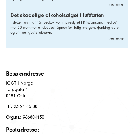
Les mer
Det skadelige alkoholsalget i luftfarten
I slutten av mai i år vedtok kommunestyret i Kristiansand med 37
mot 20 stemmer at det skal åpnes for tidlig morgenskjenking av øl
og vin på Kjevik lufthavn.
Les mer
Besøksadresse:
IOGT i Norge
Torggata 1
0181 Oslo
Tlf:
23 21 45 80
Org.nr.:
966804130
Postadresse: