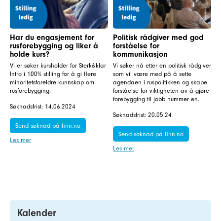
Har du engasjement for
Politisk rådgiver med god
rusforebygging og liker å
forståelse for
holde kurs?
kommunikasjon
Vi er søker kursholder for Sterk&klar
Vi søker nå etter en politisk rådgiver
Intro i 100% stilling for å gi flere
som vil være med på å sette
minoritetsforeldre kunnskap om
agendaen i ruspolitikken og skape
rusforebygging.
forståelse for viktigheten av å gjøre
forebygging til jobb nummer en.
Søknadsfrist: 14.06.2024
Søknadsfrist: 20.05.24
Send søknad på finn.no
Send søknad på finn.no
Les mer
Les mer
Kalender