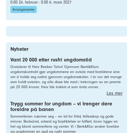
0.00 26. februar - 0.00 6. mars 2027
Arrangementer
Nyheter
Vant 20 000 etter rusfri ungdomstid
Gratulerer til Heiv Reebar Taha! Gjennom Sterk&Klars
ungdomskontrakt gjør ungdommene en avtale med foreldrene sine
om å holde seg rusfrie gjennom ungdomsskolen. I år var det mange
som holdt avtalen, og alle disse ble med i trekningen av en premie
på 20 000 kroner. Heiv ble trukket ut som årets vinner.
Les mer
Trygg sommer for ungdom – vi trenger dere
foreldre på banen
Sommerferien nærmer seg – en tid for fritid, fellesskap og gode
minner. Skoleåret, arbeid og forpliktelser er fullført, foran ligger en
hel og blank sommerferie og venter. Vi i Sterk&Klar ønsker foreldre
og ungdommer en god og rusfri sommer.