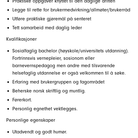
Praktiske oppgaver knyttet til den daglige driften
Legge til rette for brukermedvirkning/allmøter/brukerråd
Utføre praktiske gjøremål på senteret
Tett samarbeid med daglig leder
Kvalifikasjoner
Sosialfaglig bachelor (høyskole/universitets utdanning).
Fortrinnsvis vernepleier, sosionom eller
barnevernspedagog men andre med tilsvarende
helsefaglig utdannelse er også velkommen til å søke.
Erfaring med brukergruppen og fagområdet
Beherske norsk skriftlig og muntlig.
Førerkort.
Personlig egnethet vektlegges.
Personlige egenskaper
Utadvendt og godt humør.