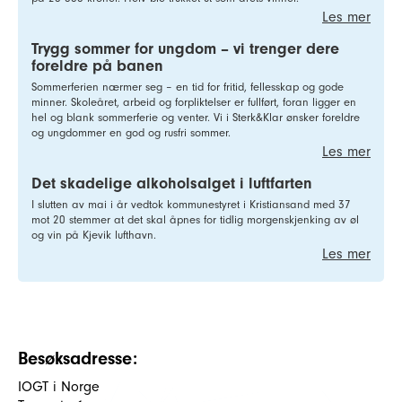
Les mer
Trygg sommer for ungdom – vi trenger dere
foreldre på banen
Sommerferien nærmer seg – en tid for fritid, fellesskap og gode
minner. Skoleåret, arbeid og forpliktelser er fullført, foran ligger en
hel og blank sommerferie og venter. Vi i Sterk&Klar ønsker foreldre
og ungdommer en god og rusfri sommer.
Les mer
Det skadelige alkoholsalget i luftfarten
I slutten av mai i år vedtok kommunestyret i Kristiansand med 37
mot 20 stemmer at det skal åpnes for tidlig morgenskjenking av øl
og vin på Kjevik lufthavn.
Les mer
Besøksadresse:
IOGT i Norge