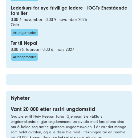
Lederkurs for nye frivillige ledere i IOGTs Enestående
familier
0.00 6. november - 0.00 9. november 2026
Oslo
Arrangementer
Tur til Nepal
0.00 26. februar - 0.00 6. mars 2027
Arrangementer
Nyheter
Vant 20 000 etter rusfri ungdomstid
Gratulerer til Heiv Reebar Taha! Gjennom Sterk&Klars
ungdomskontrakt gjør ungdommene en avtale med foreldrene sine
om å holde seg rusfrie gjennom ungdomsskolen. I år var det mange
som holdt avtalen, og alle disse ble med i trekningen av en premie
på 20 000 kroner. Heiv ble trukket ut som årets vinner.