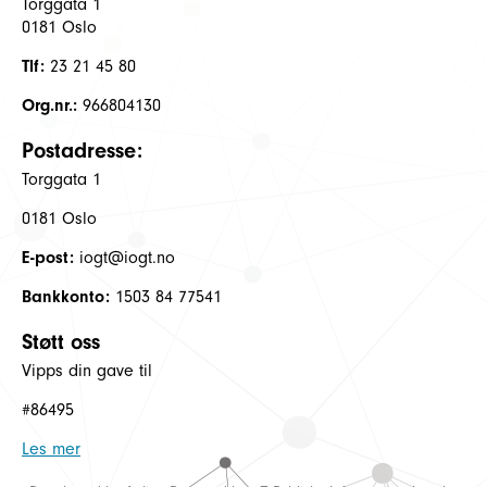
Torggata 1
0181 Oslo
Tlf:
23 21 45 80
Org.nr.:
966804130
Postadresse:
Torggata 1
0181 Oslo
E-post:
iogt@iogt.no
Bankkonto:
1503 84 77541
Støtt oss
Vipps din gave til
#86495
Les mer