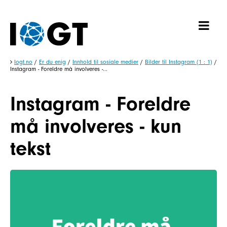
Iogt.no
/
Er du enig
/
Innhold til sosiale medier
/
Bilder til Instagram (1 : 1)
/
Instagram - Foreldre må involveres -...
Instagram - Foreldre
må involveres - kun
tekst