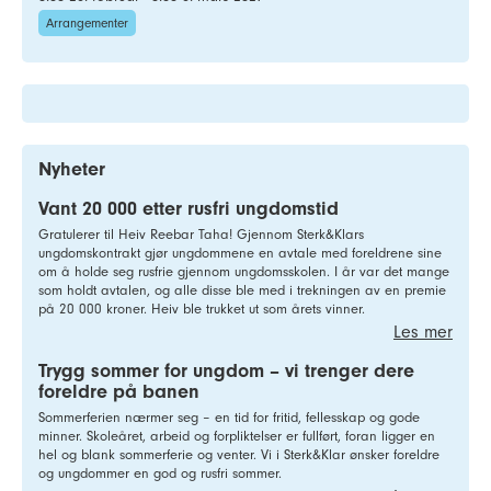
Arrangementer
Nyheter
Vant 20 000 etter rusfri ungdomstid
Gratulerer til Heiv Reebar Taha! Gjennom Sterk&Klars
ungdomskontrakt gjør ungdommene en avtale med foreldrene sine
om å holde seg rusfrie gjennom ungdomsskolen. I år var det mange
som holdt avtalen, og alle disse ble med i trekningen av en premie
på 20 000 kroner. Heiv ble trukket ut som årets vinner.
Les mer
Trygg sommer for ungdom – vi trenger dere
foreldre på banen
Sommerferien nærmer seg – en tid for fritid, fellesskap og gode
minner. Skoleåret, arbeid og forpliktelser er fullført, foran ligger en
hel og blank sommerferie og venter. Vi i Sterk&Klar ønsker foreldre
og ungdommer en god og rusfri sommer.