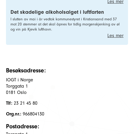
Les mer
Det skadelige alkoholsalget i luftfarten
I slutten av mai i år vedtok kommunestyret i Kristiansand med 37
mot 20 stemmer at det skal åpnes for tidlig morgenskjenking av øl
og vin på Kjevik lufthavn.
Les mer
Besøksadresse:
IOGT i Norge
Torggata 1
0181 Oslo
Tlf:
23 21 45 80
Org.nr.:
966804130
Postadresse: