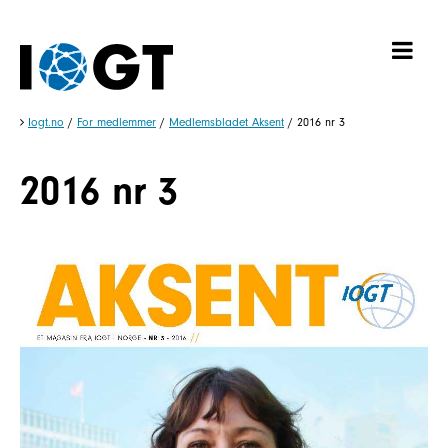
Iogt.no
/
For medlemmer
/
Medlemsbladet Aksent
/
2016 nr 3
2016 nr 3