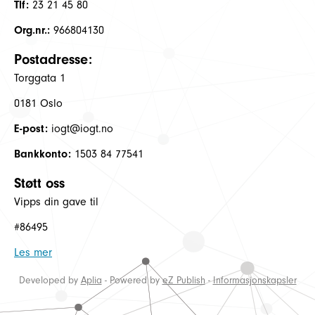
Tlf:
23 21 45 80
Org.nr.:
966804130
Postadresse:
Torggata 1
0181 Oslo
E-post:
iogt@iogt.no
Bankkonto:
1503 84 77541
Støtt oss
Vipps din gave til
#86495
Les mer
Developed by
Aplia
- Powered by
eZ Publish
-
Informasjonskapsler