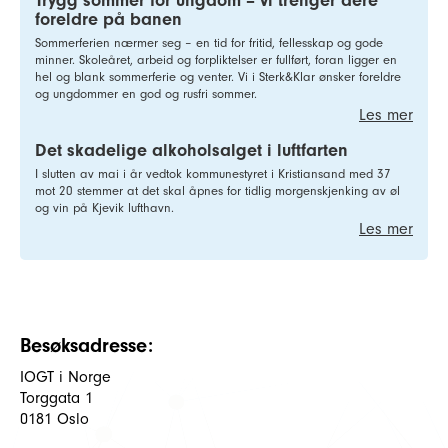
Trygg sommer for ungdom – vi trenger dere
foreldre på banen
Sommerferien nærmer seg – en tid for fritid, fellesskap og gode
minner. Skoleåret, arbeid og forpliktelser er fullført, foran ligger en
hel og blank sommerferie og venter. Vi i Sterk&Klar ønsker foreldre
og ungdommer en god og rusfri sommer.
Les mer
Det skadelige alkoholsalget i luftfarten
I slutten av mai i år vedtok kommunestyret i Kristiansand med 37
mot 20 stemmer at det skal åpnes for tidlig morgenskjenking av øl
og vin på Kjevik lufthavn.
Les mer
Besøksadresse:
IOGT i Norge
Torggata 1
0181 Oslo