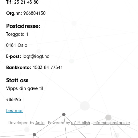
Tlf:
23 21 45 80
Org.nr.:
966804130
Postadresse:
Torggata 1
0181 Oslo
E-post:
iogt@iogt.no
Bankkonto:
1503 84 77541
Støtt oss
Vipps din gave til
#86495
Les mer
Developed by
Aplia
- Powered by
eZ Publish
-
Informasjonskapsler