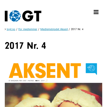
Iogt.no
/
For medlemmer
/
Medlemsbladet Aksent
/
2017 Nr. 4
2017 Nr. 4