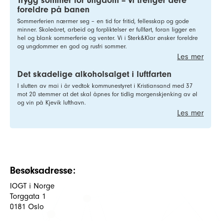
Trygg sommer for ungdom – vi trenger dere
foreldre på banen
Sommerferien nærmer seg – en tid for fritid, fellesskap og gode
minner. Skoleåret, arbeid og forpliktelser er fullført, foran ligger en
hel og blank sommerferie og venter. Vi i Sterk&Klar ønsker foreldre
og ungdommer en god og rusfri sommer.
Les mer
Det skadelige alkoholsalget i luftfarten
I slutten av mai i år vedtok kommunestyret i Kristiansand med 37
mot 20 stemmer at det skal åpnes for tidlig morgenskjenking av øl
og vin på Kjevik lufthavn.
Les mer
Besøksadresse:
IOGT i Norge
Torggata 1
0181 Oslo