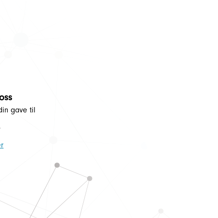
 oss
din gave til
5
r