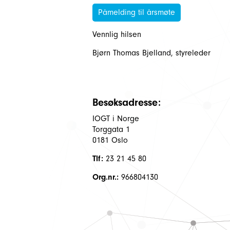
Påmelding til årsmøte
Vennlig hilsen
Bjørn Thomas Bjelland, styreleder
Besøksadresse:
IOGT i Norge
Torggata 1
0181 Oslo
Tlf:
23 21 45 80
Org.nr.:
966804130