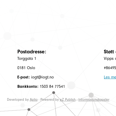
Postadresse:
Støtt
Torggata 1
Vipps 
0181 Oslo
#8649
E-post:
iogt@iogt.no
Les me
Bankkonto:
1503 84 77541
Developed by
Aplia
- Powered by
eZ Publish
-
Informasjonskapsler