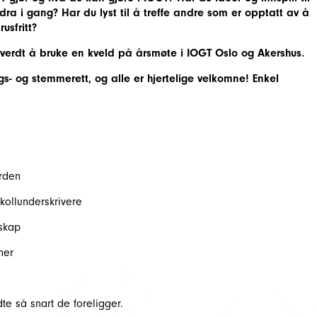
 dra i gang? Har du lyst til å treffe andre som er opptatt av å
usfritt?
el verdt å bruke en kveld på årsmøte i IOGT Oslo og Akershus.
s- og stemmerett, og alle er hjertelige velkomne! Enkel
orden
kollunderskrivere
skap
ner
dte så snart de foreligger.