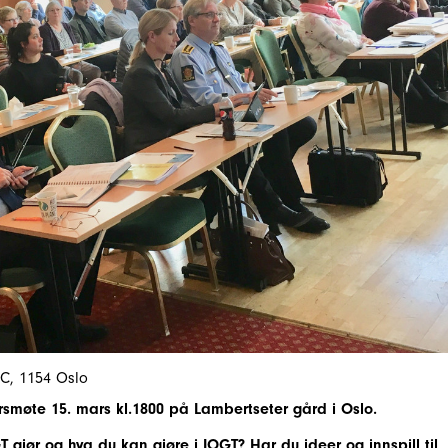
2C, 1154 Oslo
 årsmøte 15. mars kl.1800 på Lambertseter gård i Oslo.
T gjør og hva du kan gjøre i IOGT? Har du ideer og innspill til