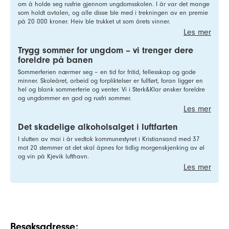
om å holde seg rusfrie gjennom ungdomsskolen. I år var det mange
som holdt avtalen, og alle disse ble med i trekningen av en premie
på 20 000 kroner. Heiv ble trukket ut som årets vinner.
Les mer
Trygg sommer for ungdom – vi trenger dere
foreldre på banen
Sommerferien nærmer seg – en tid for fritid, fellesskap og gode
minner. Skoleåret, arbeid og forpliktelser er fullført, foran ligger en
hel og blank sommerferie og venter. Vi i Sterk&Klar ønsker foreldre
og ungdommer en god og rusfri sommer.
Les mer
Det skadelige alkoholsalget i luftfarten
I slutten av mai i år vedtok kommunestyret i Kristiansand med 37
mot 20 stemmer at det skal åpnes for tidlig morgenskjenking av øl
og vin på Kjevik lufthavn.
Les mer
Besøksadresse: