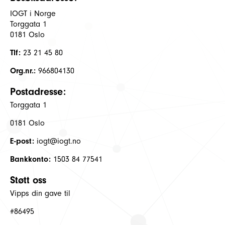
IOGT i Norge
Torggata 1
0181 Oslo
Tlf:
23 21 45 80
Org.nr.:
966804130
Postadresse:
Torggata 1
0181 Oslo
E-post:
iogt@iogt.no
Bankkonto:
1503 84 77541
Støtt oss
Vipps din gave til
#86495