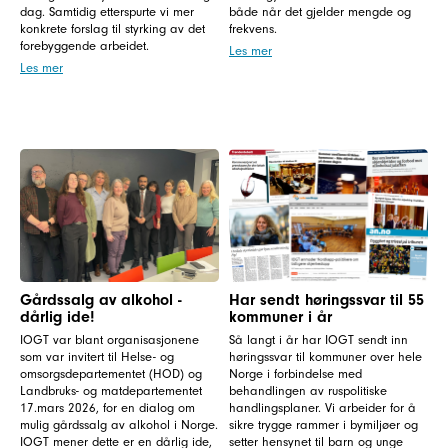
dag. Samtidig etterspurte vi mer
både når det gjelder mengde og
konkrete forslag til styrking av det
frekvens.
forebyggende arbeidet.
Les mer
Les mer
Gårdssalg av alkohol -
Har sendt høringssvar til 55
dårlig ide!
kommuner i år
IOGT var blant organisasjonene
Så langt i år har IOGT sendt inn
som var invitert til Helse- og
høringssvar til kommuner over hele
omsorgsdepartementet (HOD) og
Norge i forbindelse med
Landbruks- og matdepartementet
behandlingen av ruspolitiske
17.mars 2026, for en dialog om
handlingsplaner. Vi arbeider for å
mulig gårdssalg av alkohol i Norge.
sikre trygge rammer i bymiljøer og
IOGT mener dette er en dårlig ide,
setter hensynet til barn og unge