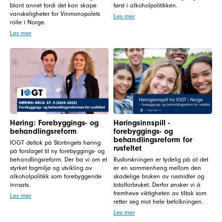
blant annet fordi det kan skape
først i alkoholpolitikken.
vanskeligheter for Vinmonopolets
Les mer
rolle i Norge.
Les mer
Høring: Forebyggings- og
Høringsinnspill -
behandlingsreform
forebyggings- og
behandlingsreform for
IOGT deltok på Stortingets høring
rusfeltet
på forslaget til ny forebyggings- og
behandlingsreform. Der ba vi om et
Rusforskningen er tydelig på at det
styrket fagmiljø og utvikling av
er en sammenheng mellom den
alkoholpolitikk som forebyggende
skadelige bruken av rusmidler og
innsats.
totalforbruket. Derfor ønsker vi å
fremheve viktigheten av tiltak som
Les mer
retter seg mot hele befolkningen.
Les mer