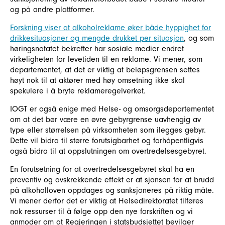
og på andre plattformer.
Forskning viser at alkoholreklame øker både hyppighet for
drikkesituasjoner og mengde drukket per situasjon
, og som
høringsnotatet bekrefter har sosiale medier endret
virkeligheten for levetiden til en reklame. Vi mener, som
departementet, at det er viktig at beløpsgrensen settes
høyt nok til at aktører med høy omsetning ikke skal
spekulere i å bryte reklameregelverket.
IOGT er også enige med Helse- og omsorgsdepartementet
om at det bør være en øvre gebyrgrense uavhengig av
type eller størrelsen på virksomheten som ilegges gebyr.
Dette vil bidra til større forutsigbarhet og forhåpentligvis
også bidra til at oppslutningen om overtredelsesgebyret.
En forutsetning for at overtredelsesgebyret skal ha en
preventiv og avskrekkende effekt er at sjansen for at brudd
på alkoholloven oppdages og sanksjoneres på riktig måte.
Vi mener derfor det er viktig at Helsedirektoratet tilføres
nok ressurser til å følge opp den nye forskriften og vi
anmoder om at Regjeringen i statsbudsjettet bevilger