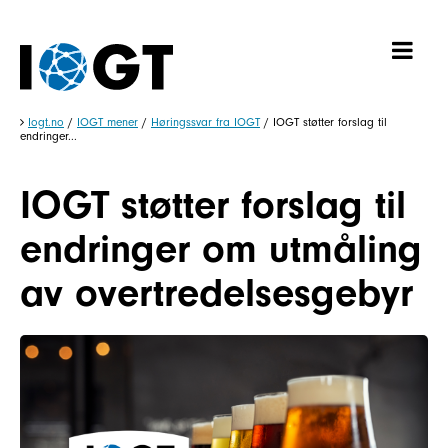
Iogt.no
/
IOGT mener
/
Høringssvar fra IOGT
/
IOGT støtter forslag til
endringer...
IOGT støtter forslag til
endringer om utmåling
av overtredelsesgebyr