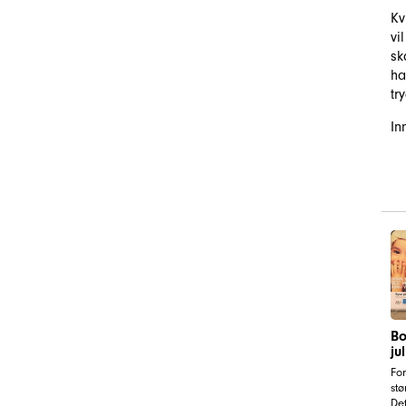
Kv
vi
sk
ha
tr
In
Bo
jul
Fo
stø
Det