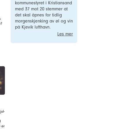
kommunestyret i Kristiansand
med 37 mot 20 stemmer at
det skal åpnes for tidlig
s
morgenskjenking av øl og vin
e?
på Kjevik lufthavn.
Les mer
ul-
l
u er