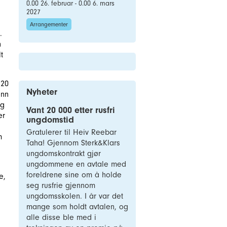
0.00 26. februar - 0.00 6. mars
2027
Arrangementer
.
n
t
 20
Nyheter
enn
og
Vant 20 000 etter rusfri
er
ungdomstid
Gratulerer til Heiv Reebar
m
Taha! Gjennom Sterk&Klars
ungdomskontrakt gjør
ungdommene en avtale med
foreldrene sine om å holde
e,
seg rusfrie gjennom
ungdomsskolen. I år var det
mange som holdt avtalen, og
alle disse ble med i
.