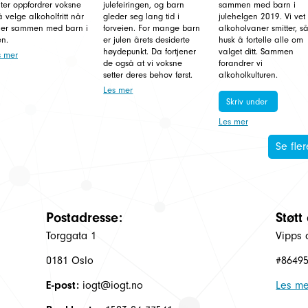
ter oppfordrer voksne
julefeiringen, og barn
sammen med barn i
 å velge alkoholfritt når
gleder seg lang tid i
julehelgen 2019. Vi vet 
 er sammen med barn i
forveien. For mange barn
alkoholvaner smitter, s
en.
er julen årets desiderte
husk å fortelle alle om
høydepunkt. Da fortjener
valget ditt. Sammen
s mer
de også at vi voksne
forandrer vi
setter deres behov først.
alkoholkulturen.
Les mer
Skriv under
Les mer
Se fler
Postadresse:
Støtt
Torggata 1
Vipps 
0181 Oslo
#8649
E-post:
iogt@iogt.no
Les me