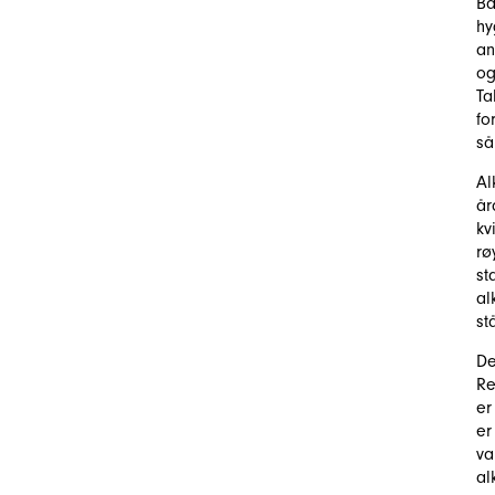
Ba
hy
an
og
Ta
fo
så
Al
år
kv
rø
st
al
stå
De
Re
er
er
va
al