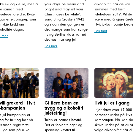
ke ski og kjelke, men å
your days be merry and
alkoholfritt når de var
re saman med
bright and may all your
sammen med barn i
uelege foreldre. Kvite
Christmases be white”,
julehelgen 2019. Vil du
gar er eit omgrep som
song Bing Crosby i 1942
være med å gjøre året
 mykje brukt om
og sidan den gongen er
Hvit jul-kampanje bedr
oholfrie dagar.
det mange som har sunge
Les mer
Irving Berlins klassikar når
s mer
det nærmar seg jul.
Les mer
ivilligrekord i Hvit
Gi flere barn en
Hvit jul er i gang
l-kampanjen
trygg og alkoholfri
I fjor skrev over 17 000
julefeiring!
t jul kampanjen er i
personer under på Hvit j
g for fullt og har nå
Julen er barnas høytid.
kampanjen. Nå kan du
r tusen registrerte
Det er forventninger og
skrive under på at du vi
villige som på ulike
spenning knyttet til
velge alkoholfritt når d