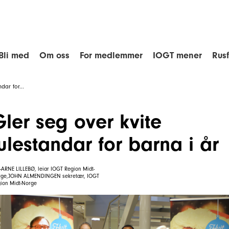
Bli med
Om oss
For medlemmer
IOGT mener
Rus
dar for...
Gler seg over kvite
julestandar for barna i år
-ARNE LILLEBØ, leiar IOGT Region Midt-
rge,JOHN ALMENDINGEN sekretær, IOGT
ion Midt-Norge