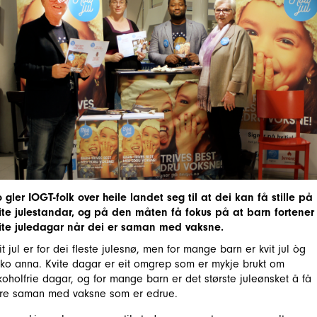
 gler IOGT-folk over heile landet seg til at dei kan få stille på
ite julestandar, og på den måten få fokus på at barn fortener
ite juledagar når dei er saman med vaksne.
it jul er for dei fleste julesnø, men for mange barn er kvit jul òg
ko anna. Kvite dagar er eit omgrep som er mykje brukt om
koholfrie dagar, og for mange barn er det største juleønsket å få
re saman med vaksne som er edrue.