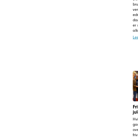
bru
ve
edr
da
er
alk
Le
Fr
ju
Hvi
gan
ove
fri