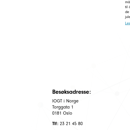
må
til
de
jul
Le
Besøksadresse:
IOGT i Norge
Torggata 1
0181 Oslo
Tlf:
23 21 45 80