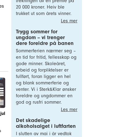
trekningen av en premie på
es
20 000 kroner. Heiv ble
trukket ut som årets vinner.
Les mer
Trygg sommer for
ungdom – vi trenger
dere foreldre på banen
Sommerferien nærmer seg –
en tid for fritid, fellesskap og
gode minner. Skoleåret,
arbeid og forpliktelser er
fullført, foran ligger en hel
og blank sommerferie og
venter. Vi i Sterk&Klar ønsker
foreldre og ungdommer en
god og rusfri sommer.
Les mer
jul
Det skadelige
alkoholsalget i luftfarten
å
I slutten av mai i år vedtok