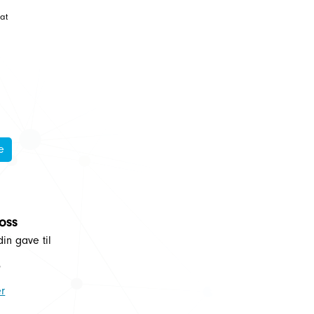
at
å
e
 oss
din gave til
5
r