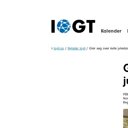
Kalender
Iogt.no
/
Nyheter Iogt
/
Gler seg over kvite julestan
PER
No
Reg