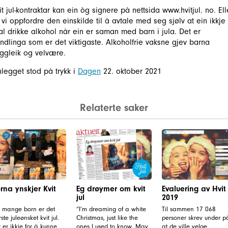
it jul-kontraktar kan ein òg signere på nettsida www.hvitjul. no. Ell
l vi oppfordre den einskilde til å avtale med seg sjølv at ein ikkje
al drikke alkohol når ein er saman med barn i jula. Det er
ndlinga som er det viktigaste. Alkoholfrie vaksne gjev barna
yggleik og velvære.
nlegget stod på trykk i
Dagen
22. oktober 2021
Relaterte saker
rna ynskjer Kvit
Eg drøymer om kvit
Evaluering av Hvit 
jul
2019
r mange born er det
“I’m dreaming of a white
Til sammen 17 068
rste juleønsket kvit jul.
Christmas, just like the
personer skrev under p
 er ikkje for å kunne
ones I used to know. May
at de ville velge