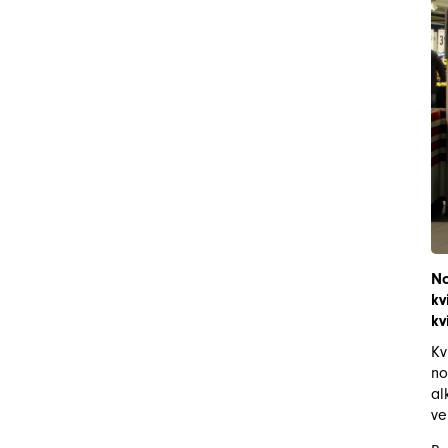
No
kv
kv
Kv
no
al
ve