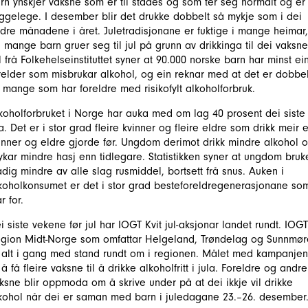
rn ynskjer vaksne som er til stades og som ter seg normalt og er
ggelege. I desember blir det drukke dobbelt så mykje som i dei
dre månadene i året. Juletradisjonane er fuktige i mange heimar,
 mange barn gruer seg til jul på grunn av drikkinga til dei vaksne
l frå Folkehelseinstituttet syner at 90.000 norske barn har minst ei
relder som misbrukar alkohol, og ein reknar med at det er dobbel
 mange som har foreldre med risikofylt alkoholforbruk.
koholforbruket i Norge har auka med om lag 40 prosent dei siste
a. Det er i stor grad fleire kvinner og fleire eldre som drikk meir 
inner og eldre gjorde før. Ungdom derimot drikk mindre alkohol 
ykar mindre hasj enn tidlegare. Statistikken syner at ungdom bruk
adig mindre av alle slag rusmiddel, bortsett frå snus. Auken i
koholkonsumet er det i stor grad besteforeldregenerasjonane so
r for.
i siste vekene før jul har IOGT Kvit jul-aksjonar landet rundt. IOGT
gion Midt-Norge som omfattar Helgeland, Trøndelag og Sunnmør
 alt i gang med stand rundt om i regionen. Målet med kampanjen
 å få fleire vaksne til å drikke alkoholfritt i jula. Foreldre og andre
ksne blir oppmoda om å skrive under på at dei ikkje vil drikke
kohol når dei er saman med barn i juledagane 23.–26. desember