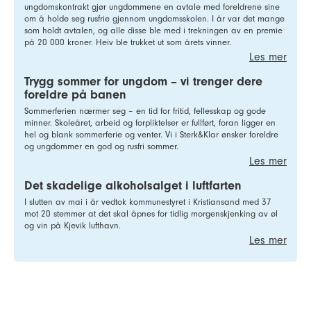
ungdomskontrakt gjør ungdommene en avtale med foreldrene sine
om å holde seg rusfrie gjennom ungdomsskolen. I år var det mange
som holdt avtalen, og alle disse ble med i trekningen av en premie
på 20 000 kroner. Heiv ble trukket ut som årets vinner.
Les mer
Trygg sommer for ungdom – vi trenger dere
foreldre på banen
Sommerferien nærmer seg – en tid for fritid, fellesskap og gode
minner. Skoleåret, arbeid og forpliktelser er fullført, foran ligger en
hel og blank sommerferie og venter. Vi i Sterk&Klar ønsker foreldre
og ungdommer en god og rusfri sommer.
Les mer
Det skadelige alkoholsalget i luftfarten
I slutten av mai i år vedtok kommunestyret i Kristiansand med 37
mot 20 stemmer at det skal åpnes for tidlig morgenskjenking av øl
og vin på Kjevik lufthavn.
Les mer