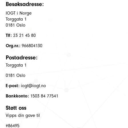
Besøksadresse:
IOGT i Norge
Torggata 1
0181 Oslo
Tlf:
23 21 45 80
Org.nr.:
966804130
Postadresse:
Torggata 1
0181 Oslo
E-post:
iogt@iogt.no
Bankkonto:
1503 84 77541
Støtt oss
Vipps din gave til
#86495