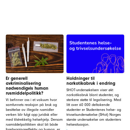
Er generell
Holdninger til
avkriminalisering
narkotikabruk i endring
nødvendigvis human
SHOT-undersøkelsen viser økt
rusmiddelpolitikk?
narkotikabruk blant studenter, og
Vi befinner oss i et vakuum hvor
sterkere støtte til legalisering. Med
samfunnets reaksjon på bruk og
litt over 60 000 deltakende
besittelse av illegale rusmidler
studenter er Studentenes helse- og
verken blir fulgt opp juridisk eller
trivselsundersøkelse (SHot) Norges
med tilstrekkelig helsehjelp. Dersom
største undersøkelse om studenters
rusmiddelpolitikken skal bli både
helsesituasjon.
forebyggingseffektiv og human, er