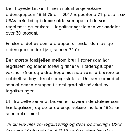
Den høyeste bruken finner vi blant unge voksne i
aldersgruppen 18 til 25 år. I 2017 rapporterte 21 prosent av
USAs befolkning i denne aldersgruppen at de var
regelmessige brukere. I legaliseringsstatene var andelen
over 30 prosent.
En stor andel av denne gruppen er under den lovlige
aldersgrensen for kjøp, som er 21 år.
Den største forskjellen mellom bruk i stater som har
legalisert, og landet forøvrig finner vi i aldersgruppen
voksne, 26 år og eldre. Regelmessige voksne brukere er
dobbelt så høy i legaliseringsstatene. Det ser dermed ut
som at denne gruppen i størst grad blir påvirket av
legaliseringen.
Ut i fra dette ser vi at bruken er høyere i de statene som
har legalisert, og de er de unge voksne mellom 18-25 år
som bruker mest.
Vil du vite mer om legalisering og dens påvirkning i USA?
Actis var i Colorado i juni 2018 for å studere hvordan