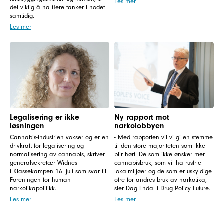
Les mer
det viktig å ha flere tanker i hodet
samtidig.
Les mer
Legalisering er ikke
Ny rapport mot
løsningen
narkolobbyen
Cannabis-industrien vokser og er en
- Med rapporten vil vi gi en stemme
drivkraft for legalisering og
til den store majoriteten som ikke
normalisering av cannabis, skriver
blir hørt. De som ikke ønsker mer
generalsekretær Widnes
cannabisbruk, som vil ha rusfrie
i Klassekampen 16. juli som svar til
lokalmiljøer og de som er uskyldige
Foreningen for human
ofre for andres bruk av narkotika,
narkotikapolitikk.
sier Dag Endal i Drug Policy Future.
Les mer
Les mer