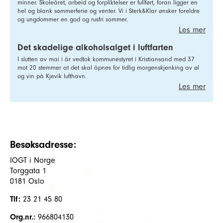
minner. Skoleåret, arbeid og forpliktelser er fullført, foran ligger en
hel og blank sommerferie og venter. Vi i Sterk&Klar ønsker foreldre
og ungdommer en god og rusfri sommer.
Les mer
Det skadelige alkoholsalget i luftfarten
I slutten av mai i år vedtok kommunestyret i Kristiansand med 37
mot 20 stemmer at det skal åpnes for tidlig morgenskjenking av øl
og vin på Kjevik lufthavn.
Les mer
Besøksadresse:
IOGT i Norge
Torggata 1
0181 Oslo
Tlf:
23 21 45 80
Org.nr.:
966804130