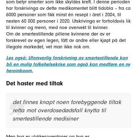
som betyr smerter som ikke skyldes kreft. I denne perioden
har forskrivinga av dette medikamentet blitt tidobla – fra ca
6000 personer som fikk minst én resept i året i 2004, til
nesten 60 000 personer i 2020. Utskrivinga er forholdsvis lik
til kvinner og menn, med noe overvekt til kvinner.
Om de smertestillende pillene kvinnene dør av er
forskrevet av egen legen, fått av andre eller kjøpt på det
illegale markedet, vet man ikke nok om.
Les også: Uforsvarlig forskrivning av smertestillende kan
bli en mulig folkehelsekrise som også kan medføre en ny
heroinboom.
Det haster med tiltak
det finnes knapt noen forebyggende tiltak
retta mot overdosedødsfall knytta til
smertestillende medisiner
Men hva er ulykkesoverdoser og hva er