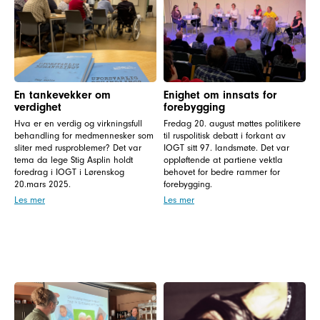
En tankevekker om
Enighet om innsats for
verdighet
forebygging
Hva er en verdig og virkningsfull
Fredag 20. august møttes politikere
behandling for medmennesker som
til ruspolitisk debatt i forkant av
sliter med rusproblemer? Det var
IOGT sitt 97. landsmøte. Det var
tema da lege Stig Asplin holdt
oppløftende at partiene vektla
foredrag i IOGT i Lørenskog
behovet for bedre rammer for
20.mars 2025.
forebygging.
Les mer
Les mer