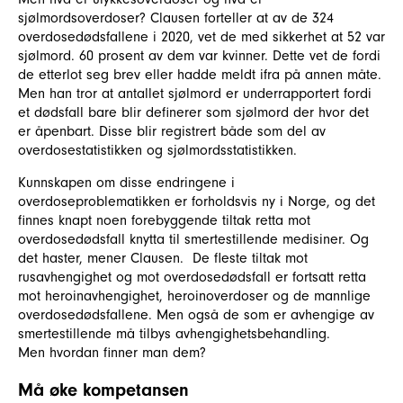
sjølmordsoverdoser? Clausen forteller at av de 324
overdosedødsfallene i 2020, vet de med sikkerhet at 52 var
sjølmord. 60 prosent av dem var kvinner. Dette vet de fordi
de etterlot seg brev eller hadde meldt ifra på annen måte.
Men han tror at antallet sjølmord er underrapportert fordi
et dødsfall bare blir definerer som sjølmord der hvor det
er åpenbart. Disse blir registrert både som del av
overdosestatistikken og sjølmordsstatistikken.
Kunnskapen om disse endringene i
overdoseproblematikken er forholdsvis ny i Norge, og det
finnes knapt noen forebyggende tiltak retta mot
overdosedødsfall knytta til smertestillende medisiner. Og
det haster, mener Clausen. De fleste tiltak mot
rusavhengighet og mot overdosedødsfall er fortsatt retta
mot heroinavhengighet, heroinoverdoser og de mannlige
overdosedødsfallene. Men også de som er avhengige av
smertestillende må tilbys avhengighetsbehandling.
Men hvordan finner man dem?
Må øke kompetansen