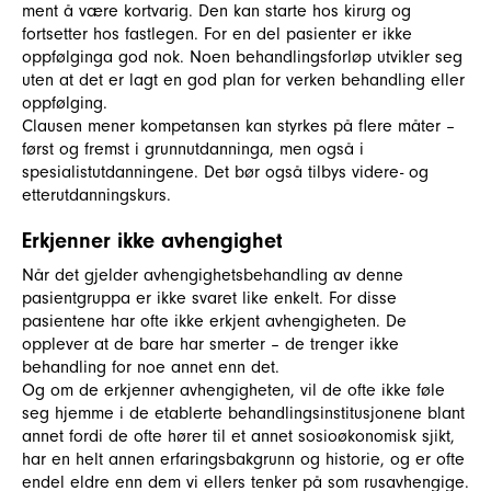
ment å være kortvarig. Den kan starte hos kirurg og
fortsetter hos fastlegen. For en del pasienter er ikke
oppfølginga god nok. Noen behandlingsforløp utvikler seg
uten at det er lagt en god plan for verken behandling eller
oppfølging.
Clausen mener kompetansen kan styrkes på flere måter –
først og fremst i grunnutdanninga, men også i
spesialistutdanningene. Det bør også tilbys videre- og
etterutdanningskurs.
Erkjenner ikke avhengighet
Når det gjelder avhengighetsbehandling av denne
pasientgruppa er ikke svaret like enkelt. For disse
pasientene har ofte ikke erkjent avhengigheten. De
opplever at de bare har smerter – de trenger ikke
behandling for noe annet enn det.
Og om de erkjenner avhengigheten, vil de ofte ikke føle
seg hjemme i de etablerte behandlingsinstitusjonene blant
annet fordi de ofte hører til et annet sosioøkonomisk sjikt,
har en helt annen erfaringsbakgrunn og historie, og er ofte
endel eldre enn dem vi ellers tenker på som rusavhengige.