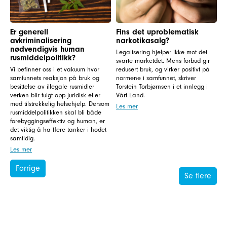
Er generell
Fins det uproblematisk
avkriminalisering
narkotikasalg?
nødvendigvis human
Legalisering hjelper ikke mot det
rusmiddelpolitikk?
svarte marketdet. Mens forbud gir
Vi befinner oss i et vakuum hvor
redusert bruk, og virker positivt på
samfunnets reaksjon på bruk og
normene i samfunnet, skriver
besittelse av illegale rusmidler
Torstein Torbjørnsen i et innlegg i
verken blir fulgt opp juridisk eller
Vårt Land.
med tilstrekkelig helsehjelp. Dersom
Les mer
rusmiddelpolitikken skal bli både
forebyggingseffektiv og human, er
det viktig å ha flere tanker i hodet
samtidig.
Les mer
Forrige
Se flere