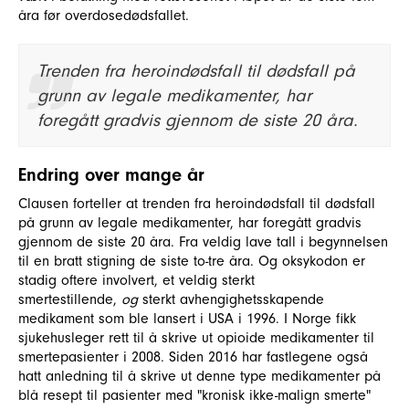
åra før overdosedødsfallet.
Trenden fra heroindødsfall til dødsfall på
grunn av legale medikamenter, har
foregått gradvis gjennom de siste 20 åra.
Endring over mange år
Clausen forteller at trenden fra heroindødsfall til dødsfall
på grunn av legale medikamenter, har foregått gradvis
gjennom de siste 20 åra. Fra veldig lave tall i begynnelsen
til en bratt stigning de siste to-tre åra. Og oksykodon er
stadig oftere involvert, et veldig sterkt
smertestillende,
og
sterkt avhengighetsskapende
medikament som ble lansert i USA i 1996. I Norge fikk
sjukehusleger rett til å skrive ut opioide medikamenter til
smertepasienter i 2008. Siden 2016 har fastlegene også
hatt anledning til å skrive ut denne type medikamenter på
blå resept til pasienter med "kronisk ikke-malign smerte"