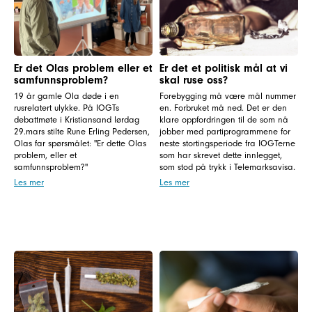
Er det Olas problem eller et
Er det et politisk mål at vi
samfunnsproblem?
skal ruse oss?
19 år gamle Ola døde i en
Forebygging må være mål nummer
rusrelatert ulykke. På IOGTs
en. Forbruket må ned. Det er den
debattmøte i Kristiansand lørdag
klare oppfordringen til de som nå
29.mars stilte Rune Erling Pedersen,
jobber med partiprogrammene for
Olas far spørsmålet: "Er dette Olas
neste stortingsperiode fra IOGTerne
problem, eller et
som har skrevet dette innlegget,
samfunnsproblem?"
som stod på trykk i Telemarksavisa.
Les mer
Les mer