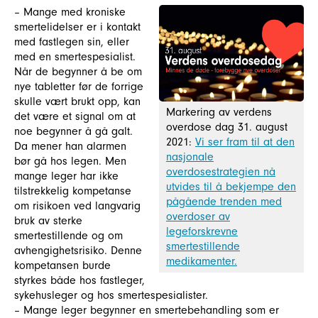
– Mange med kroniske
smertelidelser er i kontakt
med fastlegen sin, eller
med en smertespesialist.
Når de begynner å be om
nye tabletter før de forrige
skulle vært brukt opp, kan
Markering av verdens
det være et signal om at
overdose dag 31. august
noe begynner å gå galt.
2021:
Vi ser fram til at den
Da mener han alarmen
nasjonale
bør gå hos legen. Men
overdosestrategien nå
mange leger har ikke
utvides til å bekjempe den
tilstrekkelig kompetanse
pågående trenden med
om risikoen ved langvarig
overdoser av
bruk av sterke
legeforskrevne
smertestillende og om
smertestillende
avhengighetsrisiko. Denne
medikamenter.
kompetansen burde
styrkes både hos fastleger,
sykehusleger og hos smertespesialister.
– Mange leger begynner en smertebehandling som er