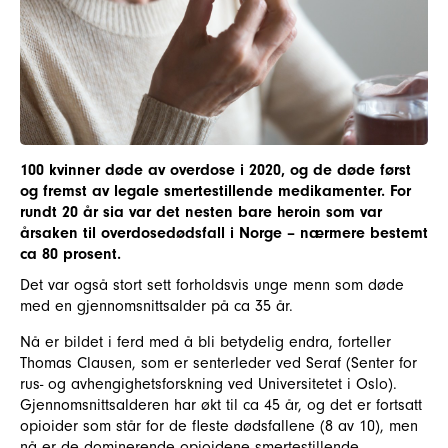
100 kvinner døde av overdose i 2020, og de døde først
og fremst av legale smertestillende medikamenter. For
rundt 20 år sia var det nesten bare heroin som var
årsaken til overdosedødsfall i Norge – nærmere bestemt
ca 80 prosent.
Det var også stort sett forholdsvis unge menn som døde
med en gjennomsnittsalder på ca 35 år.
Nå er bildet i ferd med å bli betydelig endra, forteller
Thomas Clausen, som er senterleder ved Seraf (Senter for
rus- og avhengighetsforskning ved Universitetet i Oslo).
Gjennomsnittsalderen har økt til ca 45 år, og det er fortsatt
opioider som står for de fleste dødsfallene (8 av 10), men
nå er de dominerende opioidene smertestillende