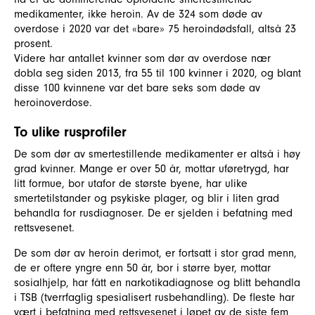
medikamenter, ikke heroin. Av de 324 som døde av
overdose i 2020 var det «bare» 75 heroindødsfall, altså 23
prosent.
Videre har antallet kvinner som dør av overdose nær
dobla seg siden 2013, fra 55 til 100 kvinner i 2020, og blant
disse 100 kvinnene var det bare seks som døde av
heroinoverdose.
To ulike rusprofiler
De som dør av smertestillende medikamenter er altså i høy
grad kvinner. Mange er over 50 år, mottar uføretrygd, har
litt formue, bor utafor de største byene, har ulike
smertetilstander og psykiske plager, og blir i liten grad
behandla for rusdiagnoser. De er sjelden i befatning med
rettsvesenet.
De som dør av heroin derimot, er fortsatt i stor grad menn,
de er oftere yngre enn 50 år, bor i større byer, mottar
sosialhjelp, har fått en narkotikadiagnose og blitt behandla
i TSB (tverrfaglig spesialisert rusbehandling). De fleste har
vært i befatning med rettsvesenet i løpet av de siste fem