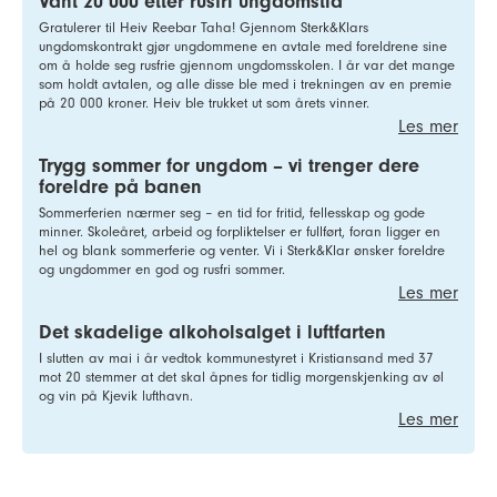
Vant 20 000 etter rusfri ungdomstid
Gratulerer til Heiv Reebar Taha! Gjennom Sterk&Klars
ungdomskontrakt gjør ungdommene en avtale med foreldrene sine
om å holde seg rusfrie gjennom ungdomsskolen. I år var det mange
som holdt avtalen, og alle disse ble med i trekningen av en premie
på 20 000 kroner. Heiv ble trukket ut som årets vinner.
Les mer
Trygg sommer for ungdom – vi trenger dere
foreldre på banen
Sommerferien nærmer seg – en tid for fritid, fellesskap og gode
minner. Skoleåret, arbeid og forpliktelser er fullført, foran ligger en
hel og blank sommerferie og venter. Vi i Sterk&Klar ønsker foreldre
og ungdommer en god og rusfri sommer.
Les mer
Det skadelige alkoholsalget i luftfarten
I slutten av mai i år vedtok kommunestyret i Kristiansand med 37
mot 20 stemmer at det skal åpnes for tidlig morgenskjenking av øl
og vin på Kjevik lufthavn.
Les mer