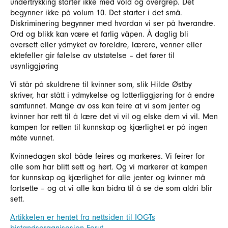
undertrykking starter ikke med vold og overgrep. Det
begynner ikke på volum 10. Det starter i det små.
Diskriminering begynner med hvordan vi ser på hverandre.
Ord og blikk kan være et farlig våpen. Å daglig bli
oversett eller ydmyket av foreldre, lærere, venner eller
ektefeller gir følelse av utstøtelse – det fører til
usynliggjøring
Vi står på skuldrene til kvinner som, slik Hilde Østby
skriver, har stått i ydmykelse og latterliggjøring for å endre
samfunnet. Mange av oss kan feire at vi som jenter og
kvinner har rett til å lære det vi vil og elske dem vi vil. Men
kampen for retten til kunnskap og kjærlighet er på ingen
måte vunnet.
Kvinnedagen skal både feires og markeres. Vi feirer for
alle som har blitt sett og hørt. Og vi markerer at kampen
for kunnskap og kjærlighet for alle jenter og kvinner må
fortsette – og at vi alle kan bidra til å se de som aldri blir
sett.
Artikkelen er hentet fra nettsiden til IOGTs
bistandsorganisasjon Forut