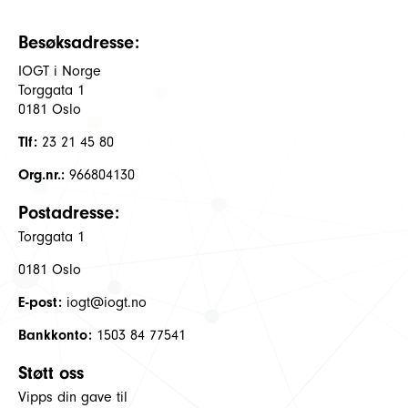
Besøksadresse:
IOGT i Norge
Torggata 1
0181 Oslo
Tlf:
23 21 45 80
Org.nr.:
966804130
Postadresse:
Torggata 1
0181 Oslo
E-post:
iogt@iogt.no
Bankkonto:
1503 84 77541
Støtt oss
Vipps din gave til