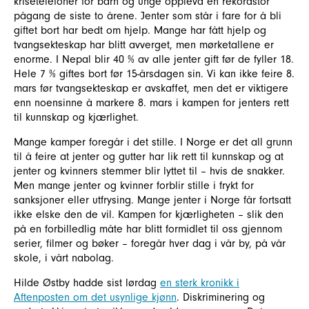
krisetelefoner for barn og unge opplevd en rekordstor
pågang de siste to årene. Jenter som står i fare for å bli
giftet bort har bedt om hjelp. Mange har fått hjelp og
tvangsekteskap har blitt avverget, men mørketallene er
enorme. I Nepal blir 40 % av alle jenter gift før de fyller 18.
Hele 7 % giftes bort før 15-årsdagen sin. Vi kan ikke feire 8.
mars før tvangsekteskap er avskaffet, men det er viktigere
enn noensinne å markere 8. mars i kampen for jenters rett
til kunnskap og kjærlighet.
Mange kamper foregår i det stille. I Norge er det all grunn
til å feire at jenter og gutter har lik rett til kunnskap og at
jenter og kvinners stemmer blir lyttet til – hvis de snakker.
Men mange jenter og kvinner forblir stille i frykt for
sanksjoner eller utfrysing. Mange jenter i Norge får fortsatt
ikke elske den de vil. Kampen for kjærligheten – slik den
på en forbilledlig måte har blitt formidlet til oss gjennom
serier, filmer og bøker – foregår hver dag i vår by, på vår
skole, i vårt nabolag.
Hilde Østby hadde sist lørdag
en sterk kronikk i
Aftenposten om det usynlige kjønn
. Diskriminering og