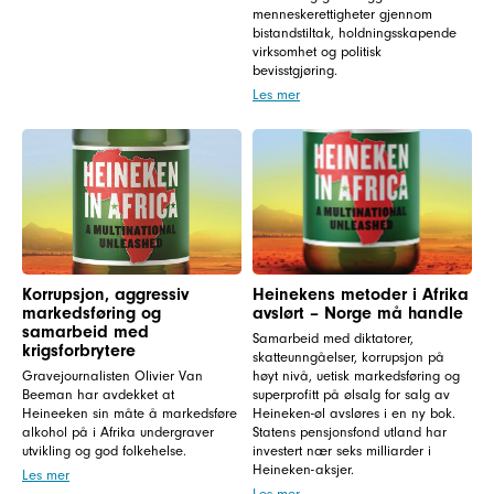
menneskerettigheter gjennom
bistandstiltak, holdningsskapende
virksomhet og politisk
bevisstgjøring.
Les mer
Korrupsjon, aggressiv
Heinekens metoder i Afrika
markedsføring og
avslørt – Norge må handle
samarbeid med
Samarbeid med diktatorer,
krigsforbrytere
skatteunngåelser, korrupsjon på
Gravejournalisten Olivier Van
høyt nivå, uetisk markedsføring og
Beeman har avdekket at
superprofitt på ølsalg for salg av
Heineeken sin måte å markedsføre
Heineken-øl avsløres i en ny bok.
alkohol på i Afrika undergraver
Statens pensjonsfond utland har
utvikling og god folkehelse.
investert nær seks milliarder i
Heineken-aksjer.
Les mer
Les mer