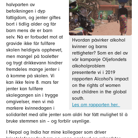
halvparten av
befolkningen i dyp
fattigdom, og jenter giftes
bort i tidlig alder og får
barn mens de er barn
selv. Nå er forbudet mot at
Hvordan påvirker alkohol
gravide ikke får fullføre
kvinner og barns
skolen heldigvis opphevet,
rettigheter? Som en del av
men mangel på toaletter
vår kampanje Oljefondets
og trygt drikkevann hindrer
alkoholproblem
fremdeles mange jenter i
presenterte vi i 2019
å komme på skolen. Vi
rapporten Alcohol's impact
kan ikke feire 8. mars før
on the rights of women
jenter kan fullføre
and children in the global
skolegangen sin i trygge
south.
omgivelser, men vi må
Les om rapporten her.
markere kvinnedagen i
solidaritet med alle jenter som aldri har fått mulighet til å
bruke stemmen sin – og forblir usynlige.
I Nepal og India har mine kollegaer som driver