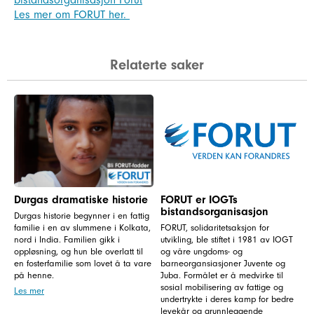
Les mer om FORUT her.
Relaterte saker
Durgas dramatiske historie
FORUT er IOGTs
bistandsorganisasjon
Durgas historie begynner i en fattig
familie i en av slummene i Kolkata,
FORUT, solidaritetsaksjon for
nord i India. Familien gikk i
utvikling, ble stiftet i 1981 av IOGT
oppløsning, og hun ble overlatt til
og våre ungdoms- og
en fosterfamilie som lovet å ta vare
barneorgansiasjoner Juvente og
på henne.
Juba. Formålet er å medvirke til
sosial mobilisering av fattige og
Les mer
undertrykte i deres kamp for bedre
levekår og grunnleggende