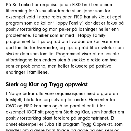
På Sri Lanka har organisasjonen FISD brukt en annen
tilnærming for å snu utfordrende situasjoner som for
eksempel vold i nære relasjoner. FISD har utviklet et eget
program som de kaller ‘Happy Family’, der det er fokus på
positiv forsterking og man peker på løsninger heller enn
problemene. Familier som er med i Happy Family-
programmet får tips og råd om hvordan de kan være en
god familie for hverandre, og tips og råd til aktiviteter som
styrker dem som familie. Programmet viser at de sosiale
utfordringene kan endres uten å snakke direkte om hva
som er problemene, men heller fokusere på positive
endringer i familiene.
Sterk og Klar og Trygg oppvekst
I Norge bidrar alle våre organisasjoner med å gjøre en
forskjell, både for seg selv og for andre. Elementer fra
CWC og FISD kan man også se paralleller til i for
eksempel IOGT sitt program Sterk og Klar, som handler om
positiv forsterking blant foreldre på ungdomstrinnet. Et
annet eksempel er Juba sitt program Trygg Oppvekst, som
handler om å gjøre barn trygge og gode på seg selv og