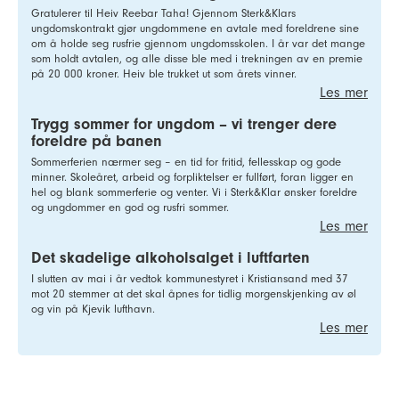
Gratulerer til Heiv Reebar Taha! Gjennom Sterk&Klars
ungdomskontrakt gjør ungdommene en avtale med foreldrene sine
om å holde seg rusfrie gjennom ungdomsskolen. I år var det mange
som holdt avtalen, og alle disse ble med i trekningen av en premie
på 20 000 kroner. Heiv ble trukket ut som årets vinner.
Les mer
Trygg sommer for ungdom – vi trenger dere
foreldre på banen
Sommerferien nærmer seg – en tid for fritid, fellesskap og gode
minner. Skoleåret, arbeid og forpliktelser er fullført, foran ligger en
hel og blank sommerferie og venter. Vi i Sterk&Klar ønsker foreldre
og ungdommer en god og rusfri sommer.
Les mer
Det skadelige alkoholsalget i luftfarten
I slutten av mai i år vedtok kommunestyret i Kristiansand med 37
mot 20 stemmer at det skal åpnes for tidlig morgenskjenking av øl
og vin på Kjevik lufthavn.
Les mer