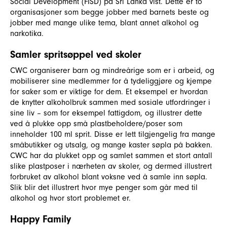
Social Development (FISD) på Sri Lanka vist. Dette er to
organisasjoner som begge jobber med barnets beste og
jobber med mange ulike tema, blant annet alkohol og
narkotika.
Samler spritsøppel ved skoler
CWC organiserer barn og mindreårige som er i arbeid, og
mobiliserer sine medlemmer for å tydeliggjøre og kjempe
for saker som er viktige for dem. Et eksempel er hvordan
de knytter alkoholbruk sammen med sosiale utfordringer i
sine liv – som for eksempel fattigdom, og illustrer dette
ved å plukke opp små plastbeholdere/poser som
inneholder 100 ml sprit. Disse er lett tilgjengelig fra mange
småbutikker og utsalg, og mange kaster søpla på bakken.
CWC har da plukket opp og samlet sammen et stort antall
slike plastposer i nærheten av skoler, og dermed illustrert
forbruket av alkohol blant voksne ved å samle inn søpla.
Slik blir det illustrert hvor mye penger som går med til
alkohol og hvor stort problemet er.
Happy Family