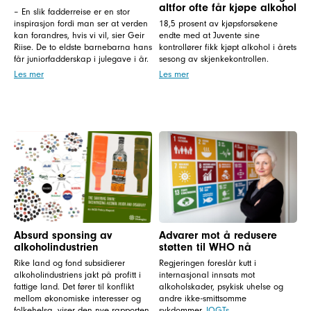
altfor ofte får kjøpe alkohol
– En slik fadderreise er en stor
inspirasjon fordi man ser at verden
18,5 prosent av kjøpsforsøkene
kan forandres, hvis vi vil, sier Geir
endte med at Juvente sine
Riise. De to eldste barnebarna hans
kontrollører fikk kjøpt alkohol i årets
får juniorfadderskap i julegave i år.
sesong av skjenkekontrollen.
Les mer
Les mer
Absurd sponsing av
Advarer mot å redusere
alkoholindustrien
støtten til WHO nå
Rike land og fond subsidierer
Regjeringen foreslår kutt i
alkoholindustriens jakt på profitt i
internasjonal innsats mot
fattige land. Det fører til konflikt
alkoholskader, psykisk uhelse og
mellom økonomiske interesser og
andre ikke-smittsomme
folkehelsa, viser den nye rapporten
sykdommer.
IOGTs