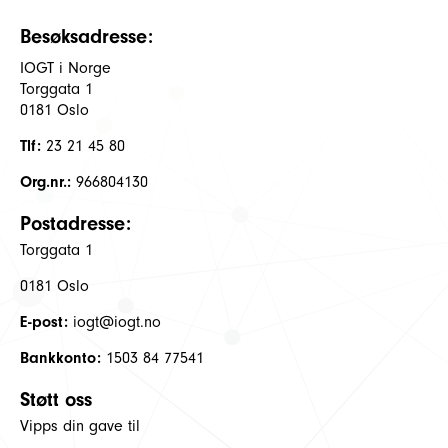
Besøksadresse:
IOGT i Norge
Torggata 1
0181 Oslo
Tlf:
23 21 45 80
Org.nr.:
966804130
Postadresse:
Torggata 1
0181 Oslo
E-post:
iogt@iogt.no
Bankkonto:
1503 84 77541
Støtt oss
Vipps din gave til