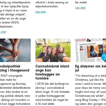
bolig og arbeidspraksis
alkohol i årets sesong av
før møtet.
 til stor hjelp.Det hjalp
skjenkekontrollen.
Les mer
g å bryte ut av rusen
Les mer
det dårlige miljøet",
teller en av de unge
m bruker IOGTs
teplassen.
s mer
koholpolitisk
Cannabisbruk blant
Eg drøymer om kvi
alog i Haugesund
unge kan
jul
forebygges av
 IOGT arrangerte
“I’m dreaming of a whi
foreldre
itisk møte for
Christmas, just like the
ugesund og Karmøy
I 2018 ble det kartlagt en
ones I used to know. M
erstreket debattlederen
økning i cannabisbruk
your days be merry an
han ikke ønsket et en
blant unge. Vi må fortsette
bright and may all your
lig politisk debatt, men
å jobbe forebyggende
Christmases be white”,
 dialog om hvordan vi
med foreldre på laget for
song Bing Crosby i 194
st kan legge forholdene
å få ned dette.
og sidan den gongen e