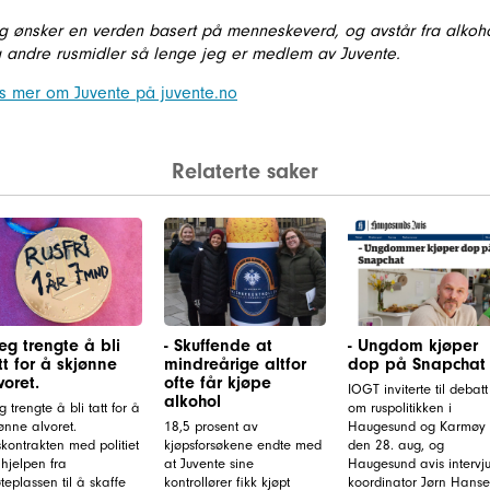
g ønsker en verden basert på menneskeverd, og avstår fra alkoh
 andre rusmidler så lenge jeg er medlem av Juvente.
s mer om Juvente på juvente.no
Relaterte saker
Jeg trengte å bli
- Skuffende at
- Ungdom kjøper
tt for å skjønne
mindreårige altfor
dop på Snapchat
voret.
ofte får kjøpe
IOGT inviterte til debatt
alkohol
g trengte å bli tatt for å
om ruspolitikken i
ønne alvoret.
18,5 prosent av
Haugesund og Karmøy
kontrakten med politiet
kjøpsforsøkene endte med
den 28. aug, og
hjelpen fra
at Juvente sine
Haugesund avis intervju
eplassen til å skaffe
kontrollører fikk kjøpt
koordinator Jørn Hans