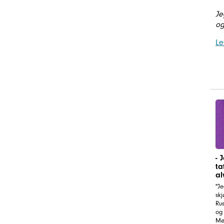
Je
og
Le
- 
ta
al
"Je
skj
Rus
og 
Møt