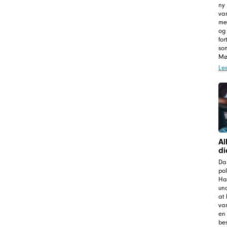
ny 
var
me
og 
for
so
Mø
Le
Al
di
Da
pol
Ha
und
at 
van
en
be