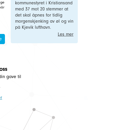
nge
kommunestyret i Kristiansand
når
med 37 mot 20 stemmer at
det skal åpnes for tidlig
morgenskjenking av øl og vin
på Kjevik lufthavn.
Les mer
e
 oss
din gave til
5
r