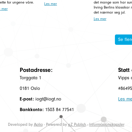
 rette for ungene våre.
det mange som har su
Les mer
Irving Berlins klassikar 
s mer
det nærmar seg jul.
Les mer
Se fler
Postadresse:
Støtt
Torggata 1
Vipps 
0181 Oslo
#8649
E-post:
iogt@iogt.no
Les me
Bankkonto:
1503 84 77541
Developed by
Aplia
- Powered by
eZ Publish
-
Informasjonskapsler