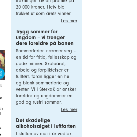
trekningen av en premie på
20 000 kroner. Heiv ble
trukket ut som årets vinner.
Les mer
Trygg sommer for
ungdom – vi trenger
dere foreldre på banen
Sommerferien nærmer seg –
en tid for fritid, fellesskap og
gode minner. Skoleåret,
arbeid og forpliktelser er
fullført, foran ligger en hel
og blank sommerferie og
t
venter. Vi i Sterk&Klar ønsker
foreldre og ungdommer en
te
god og rusfri sommer.
ay
Les mer
d
Det skadelige
alkoholsalget i luftfarten
2
I slutten av mai i år vedtok
r