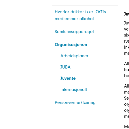
Hvorfor drikker ikke IOGTs
Ju
medlemmer alkohol
Ju
ve
Samfunnsoppdraget
sk
ru
Organisasjonen
in
me
Arbeidsplaner
Al
JUBA
ha
be
Juvente
Al
Internasjonalt
me
Se
Personvernerklæring
or
or
me
Me