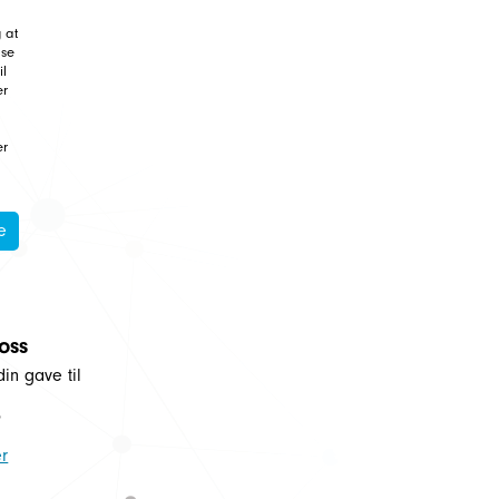
 at
lse
il
er
er
e
 oss
din gave til
5
r