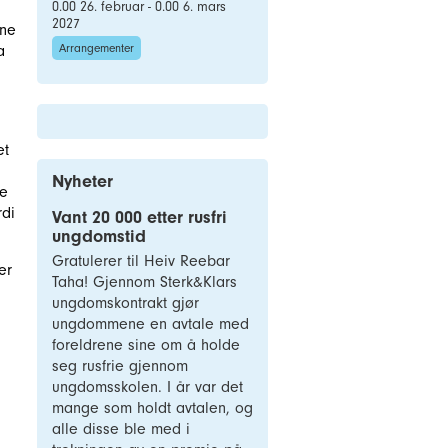
0.00 26. februar - 0.00 6. mars
2027
sne
Arrangementer
a
et
Nyheter
ke
rdi
Vant 20 000 etter rusfri
ungdomstid
Gratulerer til Heiv Reebar
er
Taha! Gjennom Sterk&Klars
ungdomskontrakt gjør
ungdommene en avtale med
foreldrene sine om å holde
seg rusfrie gjennom
ungdomsskolen. I år var det
mange som holdt avtalen, og
alle disse ble med i