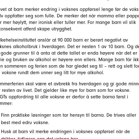
 vet at barn merker endring i voksnes oppførsel lenge før de vok
lv oppfatter seg som fulle. De merker det når mamma eller papp
ir mer høylytt, mer ironisk eller tuller mer. For mange barn vil slik
konsekvent atferd skape utrygghet.
lkehelseinstituttet anslår at 90 000 barn er berørt negativt av
ksnes alkoholbruk i hverdagen. Det er nesten 1 av 10 barn. Og d
 gode grunner til å anta at dette tallet er enda høyere når det er
rie og bruken av alkohol er høyere enn ellers. Mange barn får ik
n sommeren og ferien som de har gledet seg til – rett og slett fo
 voksne rundt dem unner seg litt for mye alkohol.
mmerferien skal være et avbrekk fra hverdagen og gi gode minn
r resten av livet. Det gjelder like mye for barn som for voksne.
GTs oppfordring til alle voksne er derfor å sette barna først i
mmer:
Finn praktiske løsninger som tar hensyn til barna. De trives aller
best med edru voksne.
Husk at barn vil merke endringen i voksnes oppførsel når de