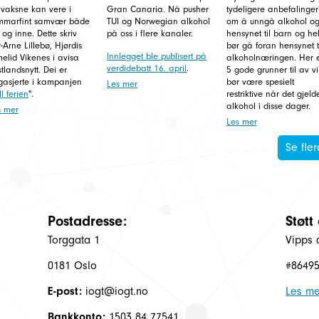
 vaksne kan vere i
Gran Canaria. Nå pusher
tydeligere anbefalinger
mmarfint samvær både
TUI og Norwegian alkohol
om å unngå alkohol og
 og inne. Dette skriv
på oss i flere kanaler.
hensynet til barn og he
-Arne Lillebø, Hjørdis
bør gå foran hensynet t
Innlegget ble publisert på
elid Vikenes i avisa
alkoholnæringen. Her 
verdidebatt 16. april
.
tlandsnytt. Dei er
5 gode grunner til av vi
gasjerte i kampanjen
bør være spesielt
Les mer
ll ferien
".
restriktive når det gjeld
alkohol i disse dager.
s mer
Les mer
Se fler
Postadresse:
Støtt
Torggata 1
Vipps 
0181 Oslo
#8649
E-post:
iogt@iogt.no
Les me
Bankkonto:
1503 84 77541