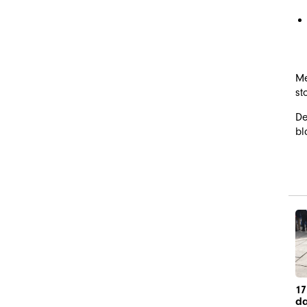
Me
st
De
bl
17
da