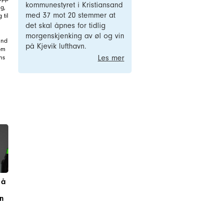
kommunestyret i Kristiansand
g,
med 37 mot 20 stemmer at
 til
det skal åpnes for tidlig
morgenskjenking av øl og vin
and
på Kjevik lufthavn.
om
ns
Les mer
 å
n