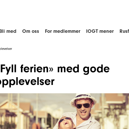
Bli med
Om oss
For medlemmer
IOGT mener
Rus
plevelser
«Fyll ferien» med gode
opplevelser