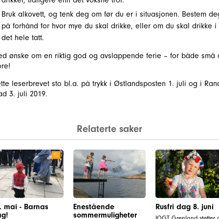
drikker, tidligere enn det voksne tror.
Bruk alkovett, og tenk deg om før du er i situasjonen. Bestem de
på forhånd for hvor mye du skal drikke, eller om du skal drikke i
det hele tatt.
d ønske om en riktig god og avslappende ferie – for både små
ore!
tte leserbrevet sto bl.a. på trykk i Østlandsposten 1. juli og i Ran
ad 3. juli 2019.
Relaterte saker
. mai - Barnas
Enestående
Rusfri dag 8. juni
g!
sommermuligheter
IOGT Grenland støtter 