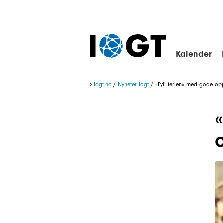
Kalender
Iogt.no
/
Nyheter Iogt
/
«Fyll ferien» med gode op