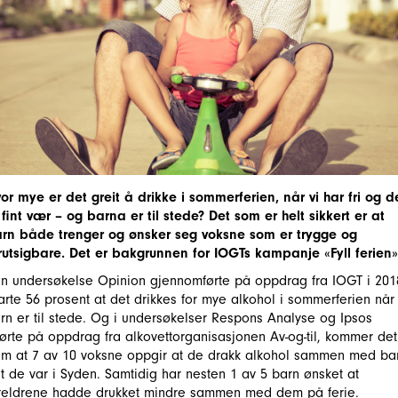
or mye er det greit å drikke i sommerferien, når vi har fri og d
 fint vær – og barna er til stede? Det som er helt sikkert er at
rn både trenger og ønsker seg voksne som er trygge og
rutsigbare. Det er bakgrunnen for IOGTs kampanje «Fyll ferien»
en undersøkelse Opinion gjennomførte på oppdrag fra IOGT i 201
arte 56 prosent at det drikkes for mye alkohol i sommerferien når
rn er til stede. Og i undersøkelser Respons Analyse og Ipsos
førte på oppdrag fra alkovettorganisasjonen Av-og-til, kommer det
am at 7 av 10 voksne oppgir at de drakk alkohol sammen med ba
st de var i Syden. Samtidig har nesten 1 av 5 barn ønsket at
reldrene hadde drukket mindre sammen med dem på ferie.