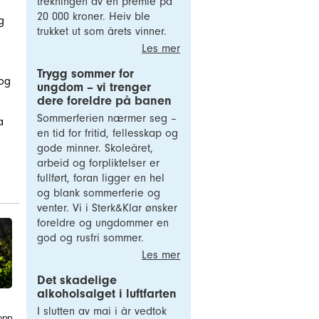
trekningen av en premie på
20 000 kroner. Heiv ble
g
trukket ut som årets vinner.
Les mer
Trygg sommer for
 og
ungdom – vi trenger
dere foreldre på banen
Sommerferien nærmer seg –
a
en tid for fritid, fellesskap og
gode minner. Skoleåret,
arbeid og forpliktelser er
fullført, foran ligger en hel
og blank sommerferie og
venter. Vi i Sterk&Klar ønsker
foreldre og ungdommer en
god og rusfri sommer.
Les mer
Det skadelige
alkoholsalget i luftfarten
I slutten av mai i år vedtok
opp