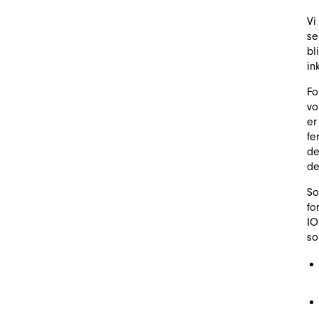
Vi
se
bl
in
Fo
vo
er
fe
de
de
So
fo
IO
so