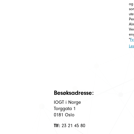
og
so
ute
Per
Alm
Ves
en
"
Fy
Le
Besøksadresse:
IOGT i Norge
Torggata 1
0181 Oslo
Tlf:
23 21 45 80