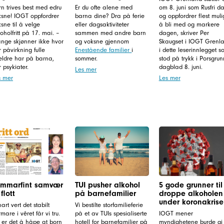
n trives best med edru
Er du ofte alene med
om 8. juni som Rusfri da
ksne! IOGT oppfordrer
barna dine? Dra på ferie
og oppfordrer flest mulig
sne til å velge
eller dagsaktiviteter
å bli med og markere
oholfritt på 17. mai. –
sammen med andre barn
dagen, skriver Per
nge skjønner ikke hvor
og voksne gjennom
Skaugset i IOGT Grenl
r påvirkning fulle
Enestående familier
i
i dette leserinnlegget s
reldre har på barna,
sommer.
stod på trykk i Porsgrun
r psykiater.
dagblad 8. juni.
Les mer
s mer
Les mer
mmarfint samvær
TUI pusher alkohol
5 gode grunner til
 flott
på barnefamilier
droppe alkoholen
under koronakrise
nart vert det stabilt
Vi bestilte storfamilieferie
mare i vêret får vi tru.
på et av TUIs spesialiserte
IOGT mener
 er det å håpe at born
hotell for barnefamilier på
myndighetene burde gi