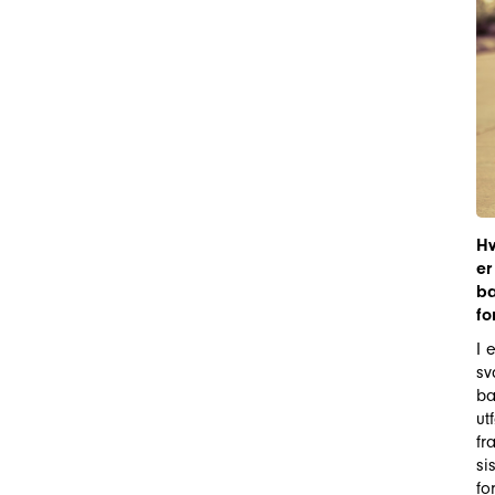
Hv
er
ba
fo
I 
sv
ba
ut
fr
si
fo