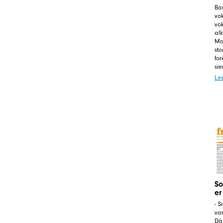
Bar
vo
vok
alk
Ma
sto
fo
sie
Le
So
er
- S
var
Då