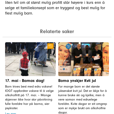
liten tvil om at størst mulig profitt står høyere i kurs enn å
selge et familiekonsept som er tryggest og best mulig for
flest mulig barn.
Relaterte saker
17. mai - Barnas dag!
Borna ynskjer Kvit jul
Barn trives best med edru voksne!
For mange born er det største
IOGT oppfordrer voksne til å velge
juleønsket kvit jul. Det er ikkje for å
alkoholfritt på 17. mai. – Mange
kunne bruke ski og kjelke, men å
skjønner ikke hvor stor påvirkning
vere saman med edruelege
fulle foreldre har på barna, sier
foreldre. Kvite dagar er eit omgrep
psykiater.
som er mykje brukt om alkoholfrie
dagar.
Les mer