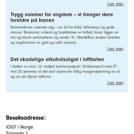
Les mer
Trygg sommer for ungdom – vi trenger dere
foreldre på banen
Sommerferien nærmer seg – en tid for fritid, fellesskap og gode
minner. Skoleåret, arbeid og forpliktelser er fullført, foran ligger en
hel og blank sommerferie og venter. Vi i Sterk&Klar ønsker foreldre
og ungdommer en god og rusfri sommer.
Les mer
Det skadelige alkoholsalget i luftfarten
I slutten av mai i år vedtok kommunestyret i Kristiansand med 37
mot 20 stemmer at det skal åpnes for tidlig morgenskjenking av øl
og vin på Kjevik lufthavn.
Les mer
Besøksadresse:
IOGT i Norge
Torggata 1