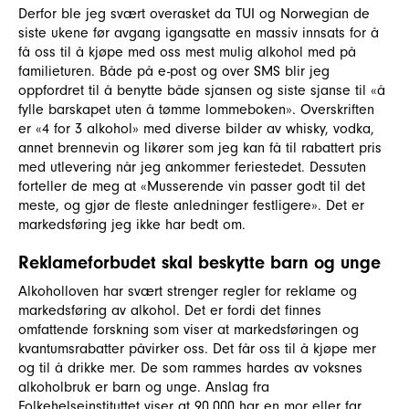
Derfor ble jeg svært overasket da TUI og Norwegian de
siste ukene før avgang igangsatte en massiv innsats for å
få oss til å kjøpe med oss mest mulig alkohol med på
familieturen. Både på e-post og over SMS blir jeg
oppfordret til å benytte både sjansen og siste sjanse til «å
fylle barskapet uten å tømme lommeboken». Overskriften
er «4 for 3 alkohol» med diverse bilder av whisky, vodka,
annet brennevin og likører som jeg kan få til rabattert pris
med utlevering når jeg ankommer feriestedet. Dessuten
forteller de meg at «Musserende vin passer godt til det
meste, og gjør de fleste anledninger festligere». Det er
markedsføring jeg ikke har bedt om.
Reklameforbudet skal beskytte barn og unge
Alkoholloven har svært strenger regler for reklame og
markedsføring av alkohol. Det er fordi det finnes
omfattende forskning som viser at markedsføringen og
kvantumsrabatter påvirker oss. Det får oss til å kjøpe mer
og til å drikke mer. De som rammes hardes av voksnes
alkoholbruk er barn og unge. Anslag fra
Folkehelseinstituttet viser at 90.000 har en mor eller far