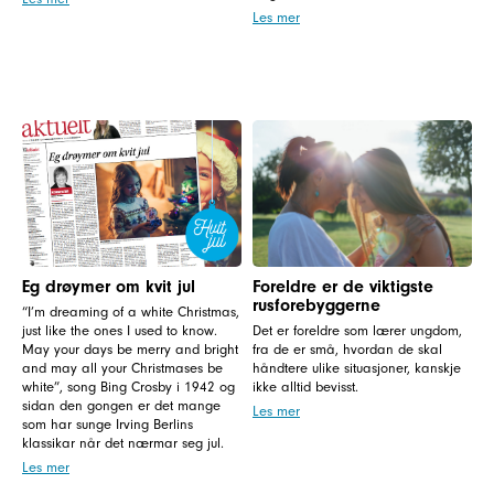
Les mer
Eg drøymer om kvit jul
Foreldre er de viktigste
rusforebyggerne
“I’m dreaming of a white Christmas,
just like the ones I used to know.
Det er foreldre som lærer ungdom,
May your days be merry and bright
fra de er små, hvordan de skal
and may all your Christmases be
håndtere ulike situasjoner, kanskje
white”, song Bing Crosby i 1942 og
ikke alltid bevisst.
sidan den gongen er det mange
Les mer
som har sunge Irving Berlins
klassikar når det nærmar seg jul.
Les mer