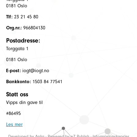
0181 Oslo
Tlf:
23 21 45 80
Org.nr.:
966804130
Postadresse:
Torggata 1
0181 Oslo
E-post:
iogt@iogt.no
Bankkonto:
1503 84 77541
Støtt oss
Vipps din gave til
#86495
Les mer
Developed by
Aplia
- Powered by
eZ Publish
-
Informasjonskapsler