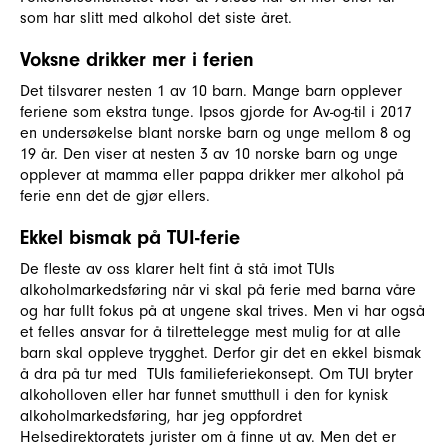
som har slitt med alkohol det siste året.
Voksne drikker mer i ferien
Det tilsvarer nesten 1 av 10 barn. Mange barn opplever
feriene som ekstra tunge. Ipsos gjorde for Av-og-til i 2017
en undersøkelse blant norske barn og unge mellom 8 og
19 år. Den viser at nesten 3 av 10 norske barn og unge
opplever at mamma eller pappa drikker mer alkohol på
ferie enn det de gjør ellers.
Ekkel bismak på TUI-ferie
De fleste av oss klarer helt fint å stå imot TUIs
alkoholmarkedsføring når vi skal på ferie med barna våre
og har fullt fokus på at ungene skal trives. Men vi har også
et felles ansvar for å tilrettelegge mest mulig for at alle
barn skal oppleve trygghet. Derfor gir det en ekkel bismak
å dra på tur med TUIs familieferiekonsept. Om TUI bryter
alkoholloven eller har funnet smutthull i den for kynisk
alkoholmarkedsføring, har jeg oppfordret
Helsedirektoratets jurister om å finne ut av. Men det er