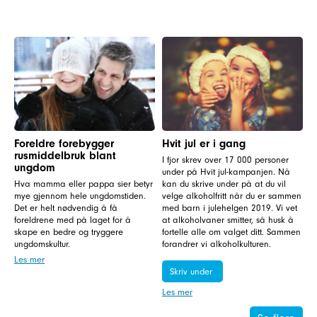
Foreldre forebygger
Hvit jul er i gang
rusmiddelbruk blant
I fjor skrev over 17 000 personer
ungdom
under på Hvit jul-kampanjen. Nå
Hva mamma eller pappa sier betyr
kan du skrive under på at du vil
mye gjennom hele ungdomstiden.
velge alkoholfritt når du er sammen
Det er helt nødvendig å få
med barn i julehelgen 2019. Vi vet
foreldrene med på laget for å
at alkoholvaner smitter, så husk å
skape en bedre og tryggere
fortelle alle om valget ditt. Sammen
ungdomskultur.
forandrer vi alkoholkulturen.
Les mer
Skriv under
Les mer