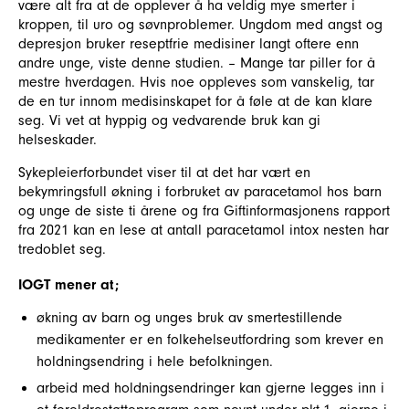
være alt fra at de opplever å ha veldig mye smerter i
kroppen, til uro og søvnproblemer. Ungdom med angst og
depresjon bruker reseptfrie medisiner langt oftere enn
andre unge, viste denne studien. – Mange tar piller for å
mestre hverdagen. Hvis noe oppleves som vanskelig, tar
de en tur innom medisinskapet for å føle at de kan klare
seg. Vi vet at hyppig og vedvarende bruk kan gi
helseskader.
Sykepleierforbundet viser til at det har vært en
bekymringsfull økning i forbruket av paracetamol hos barn
og unge de siste ti årene og fra Giftinformasjonens rapport
fra 2021 kan en lese at antall paracetamol intox nesten har
tredoblet seg.
IOGT mener at;
økning av barn og unges bruk av smertestillende
medikamenter er en folkehelseutfordring som krever en
holdningsendring i hele befolkningen.
arbeid med holdningsendringer kan gjerne legges inn i