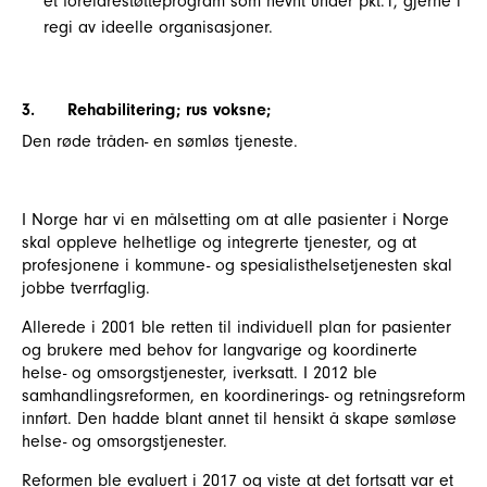
et foreldrestøtteprogram som nevnt under pkt.1, gjerne i
regi av ideelle organisasjoner.
3.
Rehabilitering; rus voksne;
Den røde tråden- en sømløs tjeneste.
I Norge har vi en målsetting om at alle pasienter i Norge
skal oppleve helhetlige og integrerte tjenester, og at
profesjonene i kommune- og spesialisthelsetjenesten skal
jobbe tverrfaglig.
Allerede i 2001 ble retten til individuell plan for pasienter
og brukere med behov for langvarige og koordinerte
helse- og omsorgstjenester, iverksatt. I 2012 ble
samhandlingsreformen, en koordinerings- og retningsreform
innført. Den hadde blant annet til hensikt å skape sømløse
helse- og omsorgstjenester.
Reformen ble evaluert i 2017 og viste at det fortsatt var et