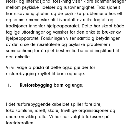
Norsk og internasjonal forskning viser klare sammenhenger
mellom psykiske lidelser og rusavhengighet. Tradisjonelt
har rusavhengigheten og de psykiske problemene hos ett
og samme menneske blitt ivaretatt av ulike fagfelt og
tradisjoner innenfor hjelpeapparatet. Dette har skapt både
faglige utfordringer og vansker for den enkelte bruker av
hjelpeapparatet. Forskningen viser samtidig betydningen
av det å se de rusrelaterte og psykiske problemer i
sammenheng for å gi et best mulig behandlingstilbud til
den enkelte.
Vi vil våge å påstå at dette også gjelder for
rusforebygging knyttet til barn og unge.
1.
Rusforebygging barn og unge;
I det rusforebyggende arbeidet spiller foreldre,
lokalsamfunn, idrett, skole, frivillige organisasjoner og
andre en viktig rolle. Vi har her valgt å fokusere på
foreldrerollen.