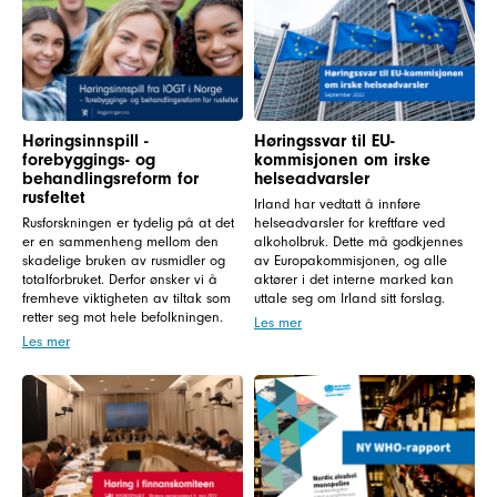
Høringsinnspill -
Høringssvar til EU-
forebyggings- og
kommisjonen om irske
behandlingsreform for
helseadvarsler
rusfeltet
Irland har vedtatt å innføre
Rusforskningen er tydelig på at det
helseadvarsler for kreftfare ved
er en sammenheng mellom den
alkoholbruk. Dette må godkjennes
skadelige bruken av rusmidler og
av Europakommisjonen, og alle
totalforbruket. Derfor ønsker vi å
aktører i det interne marked kan
fremheve viktigheten av tiltak som
uttale seg om Irland sitt forslag.
retter seg mot hele befolkningen.
Les mer
Les mer