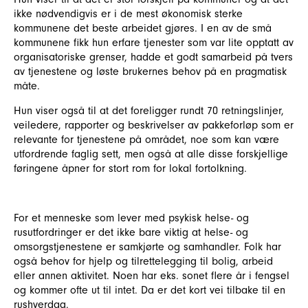
ikke nødvendigvis er i de mest økonomisk sterke
kommunene det beste arbeidet gjøres. I en av de små
kommunene fikk hun erfare tjenester som var lite opptatt av
organisatoriske grenser, hadde et godt samarbeid på tvers
av tjenestene og løste brukernes behov på en pragmatisk
måte.
Hun viser også til at det foreligger rundt 70 retningslinjer,
veiledere, rapporter og beskrivelser av pakkeforløp som er
relevante for tjenestene på området, noe som kan være
utfordrende faglig sett, men også at alle disse forskjellige
føringene åpner for stort rom for lokal fortolkning.
For et menneske som lever med psykisk helse- og
rusutfordringer er det ikke bare viktig at helse- og
omsorgstjenestene er samkjørte og samhandler. Folk har
også behov for hjelp og tilrettelegging til bolig, arbeid
eller annen aktivitet. Noen har eks. sonet flere år i fengsel
og kommer ofte ut til intet. Da er det kort vei tilbake til en
rushverdag.