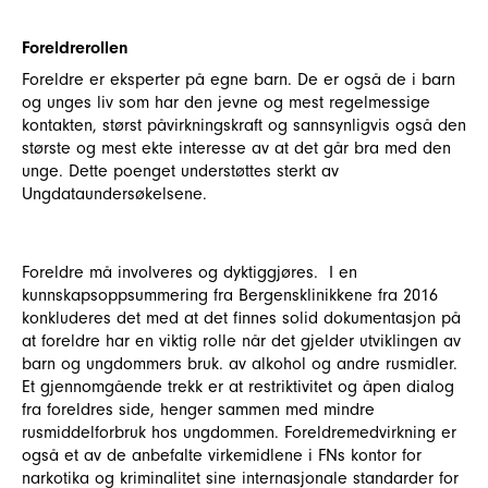
Foreldrerollen
Foreldre er eksperter på egne barn. De er også de i barn
og unges liv som har den jevne og mest regelmessige
kontakten, størst påvirkningskraft og sannsynligvis også den
største og mest ekte interesse av at det går bra med den
unge. Dette poenget understøttes sterkt av
Ungdataundersøkelsene.
Foreldre må involveres og dyktiggjøres. I en
kunnskapsoppsummering fra Bergensklinikkene fra 2016
konkluderes det med at det finnes solid dokumentasjon på
at foreldre har en viktig rolle når det gjelder utviklingen av
barn og ungdommers bruk. av alkohol og andre rusmidler.
Et gjennomgående trekk er at restriktivitet og åpen dialog
fra foreldres side, henger sammen med mindre
rusmiddelforbruk hos ungdommen. Foreldremedvirkning er
også et av de anbefalte virkemidlene i FNs kontor for
narkotika og kriminalitet sine internasjonale standarder for