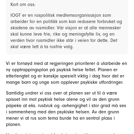
Kort om oss:
IOGT er en ruspolitisk medlemsorganisasjon som
arbeider for en politikk som kan redusere forbruket og
skadene av rusmidler. Vår visjon er at alle mennesker
skal kunne leve frie, rike og meningsfylte liv, og en
verden hvor rusmidler ikke står i veien for dette. Det
skal være lett å ta rusfrie valg.
Vi er fornøyd med at regjeringen prioriterer å utarbeide en
ny opptrappingsplan på psykisk helse feltet. Planen er
etterlengtet og er kanskje spesielt viktig i dag hvor det er
mange barn og unge som opplever psykiske utfordringer.
Samtidig undrer vi oss over at planen ser ut til å være
spisset inn mot psykisk helse alene og vil av den grunn
påpeke at eks. rusbruk og -avhengighet i stor grad må ses
i sammenheng med den psykiske helsen. Av den grunn
mener vi at rus som tema burde ha en sentral plass i
planen.