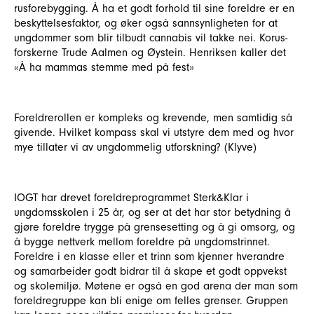
rusforebygging. Å ha et godt forhold til sine foreldre er en
beskyttelsesfaktor, og øker også sannsynligheten for at
ungdommer som blir tilbudt cannabis vil takke nei. Korus-
forskerne Trude Aalmen og Øystein. Henriksen kaller det
«Å ha mammas stemme med på fest»
Foreldrerollen er kompleks og krevende, men samtidig så
givende. Hvilket kompass skal vi utstyre dem med og hvor
mye tillater vi av ungdommelig utforskning? (Klyve)
IOGT har drevet foreldreprogrammet Sterk&Klar i
ungdomsskolen i 25 år, og ser at det har stor betydning å
gjøre foreldre trygge på grensesetting og å gi omsorg, og
å bygge nettverk mellom foreldre på ungdomstrinnet.
Foreldre i en klasse eller et trinn som kjenner hverandre
og samarbeider godt bidrar til å skape et godt oppvekst
og skolemiljø. Møtene er også en god arena der man som
foreldregruppe kan bli enige om felles grenser. Gruppen