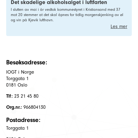
Det skadelige alkoholsalget i luftfarten
I slutten av mai i år vedtok kommunestyret i Kristiansand med 37
mot 20 stemmer at det skal åpnes for tidlig morgenskjenking av øl
og vin på Kjevik lufthavn.
Les mer
Besøksadresse:
IOGT i Norge
Torggata 1
0181 Oslo
Tlf:
23 21 45 80
Org.nr.:
966804130
Postadresse:
Torggata 1