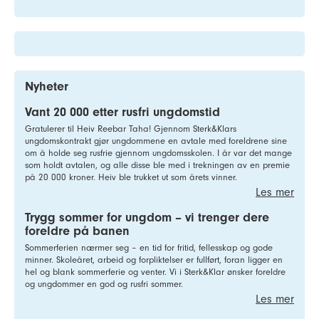
Nyheter
Vant 20 000 etter rusfri ungdomstid
Gratulerer til Heiv Reebar Taha! Gjennom Sterk&Klars
ungdomskontrakt gjør ungdommene en avtale med foreldrene sine
om å holde seg rusfrie gjennom ungdomsskolen. I år var det mange
som holdt avtalen, og alle disse ble med i trekningen av en premie
på 20 000 kroner. Heiv ble trukket ut som årets vinner.
Les mer
Trygg sommer for ungdom – vi trenger dere
foreldre på banen
Sommerferien nærmer seg – en tid for fritid, fellesskap og gode
minner. Skoleåret, arbeid og forpliktelser er fullført, foran ligger en
hel og blank sommerferie og venter. Vi i Sterk&Klar ønsker foreldre
og ungdommer en god og rusfri sommer.
Les mer