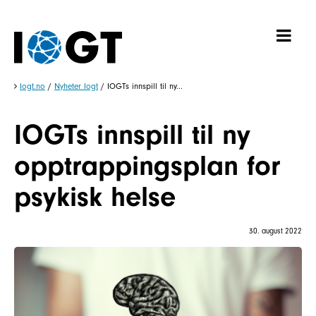
Iogt.no
/
Nyheter Iogt
/
IOGTs innspill til ny...
IOGTs innspill til ny
opptrappingsplan for
psykisk helse
30. august 2022