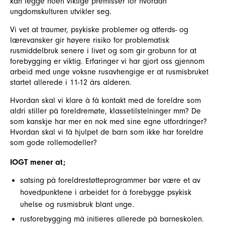
kan legge noen viktige premisser for hvordan
ungdomskulturen utvikler seg.
Vi vet at traumer, psykiske problemer og atferds- og
lærevansker gir høyere risiko for problematisk
rusmiddelbruk senere i livet og som gir grobunn for at
forebygging er viktig. Erfaringer vi har gjort oss gjennom
arbeid med unge voksne rusavhengige er at rusmisbruket
startet allerede i 11-12 års alderen.
Hvordan skal vi klare å få kontakt med de foreldre som
aldri stiller på foreldremøte, klassetilstelninger mm? De
som kanskje har mer en nok med sine egne utfordringer?
Hvordan skal vi få hjulpet de barn som ikke har foreldre
som gode rollemodeller?
IOGT mener at;
satsing på foreldrestøtteprogrammer bør være et av
hovedpunktene i arbeidet for å forebygge psykisk
uhelse og rusmisbruk blant unge.
rusforebygging må initieres allerede på barneskolen.