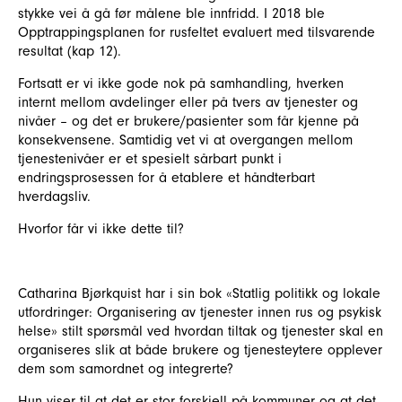
stykke vei å gå før målene ble innfridd. I 2018 ble
Opptrappingsplanen for rusfeltet evaluert med tilsvarende
resultat (kap 12).
Fortsatt er vi ikke gode nok på samhandling, hverken
internt mellom avdelinger eller på tvers av tjenester og
nivåer – og det er brukere/pasienter som får kjenne på
konsekvensene. Samtidig vet vi at overgangen mellom
tjenestenivåer er et spesielt sårbart punkt i
endringsprosessen for å etablere et håndterbart
hverdagsliv.
Hvorfor får vi ikke dette til?
Catharina Bjørkquist har i sin bok «Statlig politikk og lokale
utfordringer: Organisering av tjenester innen rus og psykisk
helse» stilt spørsmål ved hvordan tiltak og tjenester skal en
organiseres slik at både brukere og tjenesteytere opplever
dem som samordnet og integrerte?
Hun viser til at det er stor forskjell på kommuner og at det