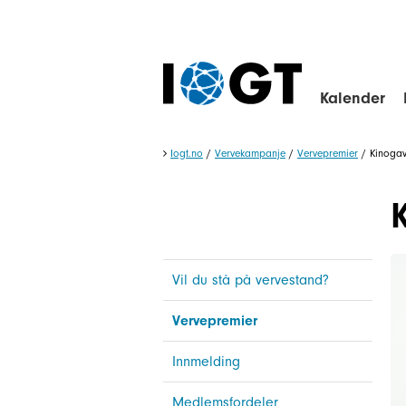
Kalender
Iogt.no
/
Vervekampanje
/
Vervepremier
/
Kinogav
Vil du stå på vervestand?
Vervepremier
Innmelding
Medlemsfordeler