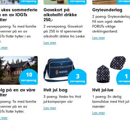
 ukes sommerferie
Gavekort på
Gryteunderlag
 en av IOGTs
alkoholfri drikke
2 poeng: Gryteunderlag
tter
250,-
filt som også støtter
 poeng: Ta med familie
2 vervepoeng: Gavekort
FORUTs viktige
 venner på en av
på 250 kr til spennende
utviklingsarbeid.
Ts flotte hytter i en
alkoholfri drikke fra Leske
Les mer
e.
Les mer
s mer
lg på en av våre
Hvit jul bag
Hvit jul-lue
tter
3 poeng: Veske fra Hvit
1 poeng: En deilig
 poeng: Ta med familie
jul-kampanjen vår
bomullslue med Hvit jul-
 venner på en av
mønster
Les mer
Ts flotte hytter.
Les mer
s mer