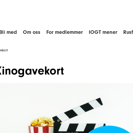
Bli med
Om oss
For medlemmer
IOGT mener
Rus
ekort
Kinogavekort