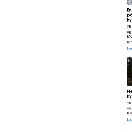
En
på
hy
25
og
IOG
uk
Le
He
hy
10
og
IOG
Le