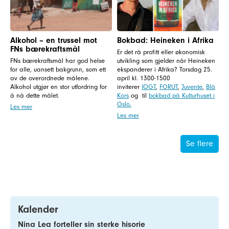
Alkohol – en trussel mot
Bokbad: Heineken i Afrika
FNs bærekraftsmål
Er det rå profitt eller økonomisk
FNs bærekraftsmål har god helse
utvikling som gjelder når Heineken
for alle, uansett bakgrunn, som ett
ekspanderer i Afrika? Torsdag 25.
av de overordnede målene.
april kl. 1300-1500
Alkohol utgjør en stor utfordring for
inviterer
IOGT
,
FORUT
,
Juvente
,
Blå
å nå dette målet.
Kors
og til
bokbad på Kulturhuset i
Oslo.
Les mer
Les mer
Se flere
Kalender
Nina Lea forteller sin sterke hisorie