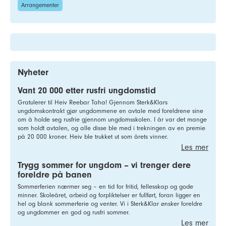
Arrangementer
Nyheter
Vant 20 000 etter rusfri ungdomstid
Gratulerer til Heiv Reebar Taha! Gjennom Sterk&Klars
ungdomskontrakt gjør ungdommene en avtale med foreldrene sine
om å holde seg rusfrie gjennom ungdomsskolen. I år var det mange
som holdt avtalen, og alle disse ble med i trekningen av en premie
på 20 000 kroner. Heiv ble trukket ut som årets vinner.
Les mer
Trygg sommer for ungdom – vi trenger dere
foreldre på banen
Sommerferien nærmer seg – en tid for fritid, fellesskap og gode
minner. Skoleåret, arbeid og forpliktelser er fullført, foran ligger en
hel og blank sommerferie og venter. Vi i Sterk&Klar ønsker foreldre
og ungdommer en god og rusfri sommer.
Les mer