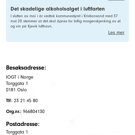
Det skadelige alkoholsalget i luftfarten
I slutten av mai i år vedtok kommunestyret i Kristiansand med 37
mot 20 stemmer at det skal åpnes for tidlig morgenskjenking av øl
og vin på Kjevik lufthavn.
Les mer
Besøksadresse:
IOGT i Norge
Torggata 1
0181 Oslo
Tlf:
23 21 45 80
Org.nr.:
966804130
Postadresse:
Torggata 1