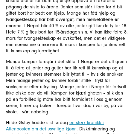
krisetelefoner for barn og unge opplevd en rekordstor
pågang de siste to årene. Jenter som står i fare for å bli
giftet bort har bedt om hjelp. Mange har fått hjelp og
tvangsekteskap har blitt avverget, men mørketallene er
enorme. I Nepal blir 40 % av alle jenter gift før de fyller 18.
Hele 7 % giftes bort før 15-årsdagen sin. Vi kan ikke feire 8.
mars før tvangsekteskap er avskaffet, men det er viktigere
enn noensinne å markere 8. mars i kampen for jenters rett
til kunnskap og kjærlighet.
Mange kamper foregår i det stille. I Norge er det all grunn
til å feire at jenter og gutter har lik rett til kunnskap og at
jenter og kvinners stemmer blir lyttet til – hvis de snakker.
Men mange jenter og kvinner forblir stille i frykt for
sanksjoner eller utfrysing. Mange jenter i Norge får fortsatt
ikke elske den de vil. Kampen for kjærligheten – slik den
på en forbilledlig måte har blitt formidlet til oss gjennom
serier, filmer og bøker – foregår hver dag i vår by, på vår
skole, i vårt nabolag.
Hilde Østby hadde sist lørdag
en sterk kronikk i
Aftenposten om det usynlige kjønn
. Diskriminering og