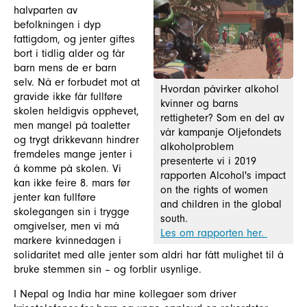
halvparten av
befolkningen i dyp
fattigdom, og jenter giftes
bort i tidlig alder og får
barn mens de er barn
selv. Nå er forbudet mot at
Hvordan påvirker alkohol
gravide ikke får fullføre
kvinner og barns
skolen heldigvis opphevet,
rettigheter? Som en del av
men mangel på toaletter
vår kampanje Oljefondets
og trygt drikkevann hindrer
alkoholproblem
fremdeles mange jenter i
presenterte vi i 2019
å komme på skolen. Vi
rapporten Alcohol's impact
kan ikke feire 8. mars før
on the rights of women
jenter kan fullføre
and children in the global
skolegangen sin i trygge
south.
omgivelser, men vi må
Les om rapporten her.
markere kvinnedagen i
solidaritet med alle jenter som aldri har fått mulighet til å
bruke stemmen sin – og forblir usynlige.
I Nepal og India har mine kollegaer som driver