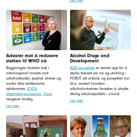
Les mer
Advarer mot å redusere
Alcohol Drugs and
støtten til WHO nå
Development
Regjeringen foreslår kutt i
ADD-prosjektet
er startet opp for å
internasjonal innsats mot
styrke fokuset på rus og utvikling i
alkoholskader, psykisk uhelse og
FORUT sitt arbeid, og prosjektet har
andre ikke-smittsomme
bl.a. avslørt hvordan
sykdommer.
IOGTs
alkoholindustrien forsøker å utnytte
bistandsorganisasjon, Forut,
dårlig alkoholpolitikk i u-land.
reagerer kraftig.
Les mer
Les mer