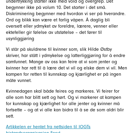
undertrykking starter ikke med vold og overgrep. Det
begynner ikke på volum 10. Det starter i det små.
Diskriminering begynner med hvordan vi ser på hverandre.
Ord og blikk kan være et farlig våpen. Å daglig bli
oversett eller ydmyket av foreldre, lærere, venner eller
ektefeller gir følelse av utstøtelse – det fører til
usynliggjøring
Vi står på skuldrene til kvinner som, slik Hilde Østby
skriver, har stått i ydmykelse og latterliggjøring for å endre
samfunnet. Mange av oss kan feire at vi som jenter og
kvinner har rett til å lære det vi vil og elske dem vi vil. Men
kampen for retten til kunnskap og kjærlighet er på ingen
måte vunnet.
Kvinnedagen skal både feires og markeres. Vi feirer for
alle som har blitt sett og hørt. Og vi markerer at kampen
for kunnskap og kjærlighet for alle jenter og kvinner må
fortsette – og at vi alle kan bidra til å se de som aldri blir
sett.
Artikkelen er hentet fra nettsiden til IOGTs
bistandsorganisasjon Forut