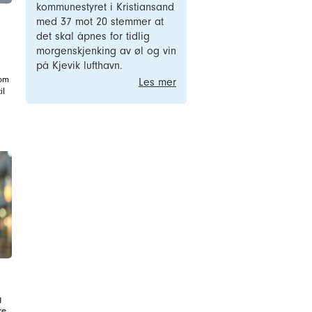
kommunestyret i Kristiansand
med 37 mot 20 stemmer at
det skal åpnes for tidlig
morgenskjenking av øl og vin
på Kjevik lufthavn.
n
 om
Les mer
il
g
re