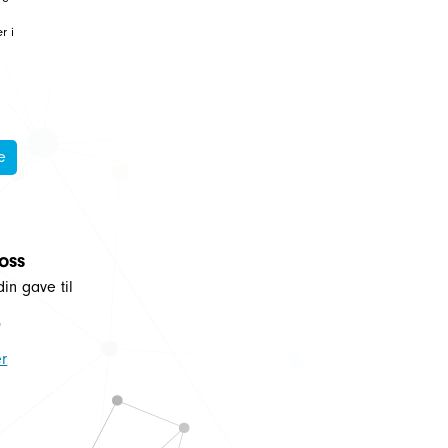
r i
e
 oss
din gave til
5
r