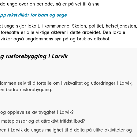
t de unge over en periode, nå er på vei til å snu.
oppvekstvilkår for barn og unge
 unge skjer lokalt, i kommunene. Skolen, politiet, helsetjenesten
og foresatte er alle viktige aktører i dette arbeidet. Den lokale
påvirker også ungdommens syn på og bruk av alkohol.
g rusforebygging i Larvik
ommen selv til å fortelle om livskvalitet og utfordringer i Larvik,
for en bedre rusforebygging.
og opplevelse av trygghet i Larvik?
møteplasser og et attraktivt fritidstilbud?
 i Larvik de unges mulighet til å delta på ulike aktiviteter og