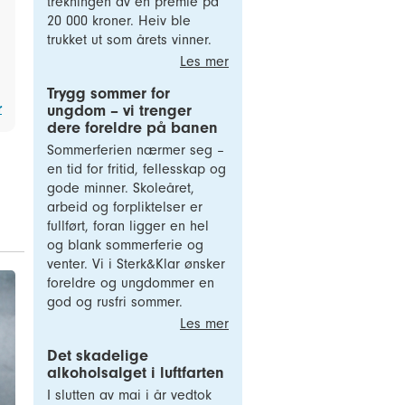
trekningen av en premie på
20 000 kroner. Heiv ble
trukket ut som årets vinner.
Les mer
Trygg sommer for
r
ungdom – vi trenger
dere foreldre på banen
Sommerferien nærmer seg –
en tid for fritid, fellesskap og
gode minner. Skoleåret,
arbeid og forpliktelser er
fullført, foran ligger en hel
og blank sommerferie og
venter. Vi i Sterk&Klar ønsker
foreldre og ungdommer en
god og rusfri sommer.
Les mer
Det skadelige
alkoholsalget i luftfarten
I slutten av mai i år vedtok