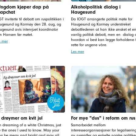
Ungdom kjøper dop på
Alkoholpolitisk dialog i
apchat
Haugesund
T inviterte til debatt om ruspolitikken i
Da IOGT arrangerte politisk møte for
ugesund og Karmøy den 28. aug, og
Haugesund og Karmøy understreket
gesund avis intervjuet koordinator
debattlederen at han ikke ønsket et e
rn Hansen før møtet.
vanlig politisk debatt, men en dialog
hvordan vi best kan legge forholdene t
s mer
rette for ungene våre.
Les mer
 drøymer om kvit jul
For mye "dus" i reform om rus
m dreaming of a white Christmas, just
Samarbeidet mellom
e the ones I used to know. May your
interesseorganisasjoner for legaliserin
ys be merry and bright and may all
av rusmidler og enkelte norske politike