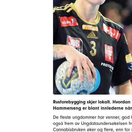
Rusforebygging skjer lokalt. Hvordan e
Hammerseng er blant innlederne når vi
De fleste ungdommer har venner, god he
også frem av Ungdataundersøkelsen fra
Cannabisbruken øker og flere, enn for