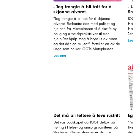
- Jeg trengte å bli tatt for å
- 
skjønne alvoret.
Sn
"Jeg trengte å bli tatt for å skjønne
IOG
alvoret. Ruskontrakten med politiet og
Ha
hjelpen fra Møteplassen til å skaffe ny
Hau
bolig og arbeidspraksis var til stor
Jø
hjelp.Det hjalp meg å bryte ut av rusen
Le
og det dårlige miljøet", forteller en av de
unge som bruker IOGTs Møteplassen.
Les mer
Det må bli lettere å leve rusfritt
Eg
Det var budskapet da IOGT deltok på
“I’
høring i Helse- og omsorgskomiteen på
lik
Stortinget. Generalsekretær Hanne
da