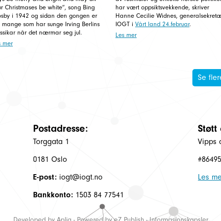
r Christmases be white”, song Bing
har vært oppsiktsvekkende, skriver
osby i 1942 og sidan den gongen er
Hanne Cecilie Widnes, generalsekretæ
t mange som har sunge Irving Berlins
IOGT i
Vårt land 24.februar
.
ssikar når det nærmar seg jul.
Les mer
s mer
Se fler
Postadresse:
Støtt
Torggata 1
Vipps 
0181 Oslo
#8649
E-post:
iogt@iogt.no
Les me
Bankkonto:
1503 84 77541
Developed by
Aplia
- Powered by
eZ Publish
-
Informasjonskapsler