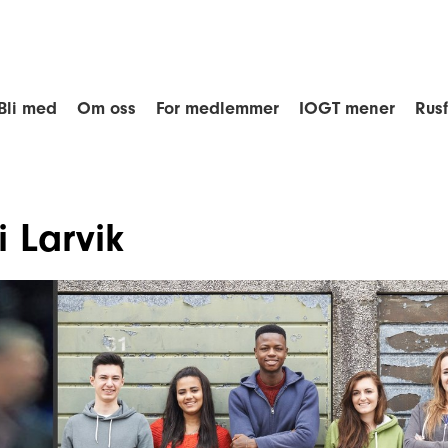
Bli med
Om oss
For medlemmer
IOGT mener
Rus
 Larvik