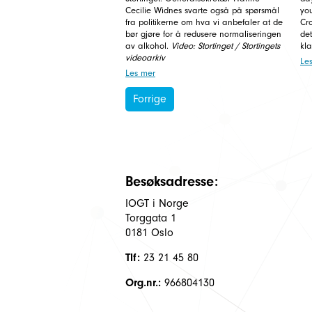
Cecilie Widnes svarte også på spørsmål
you
fra politikerne om hva vi anbefaler at de
Cr
bør gjøre for å redusere normaliseringen
de
av alkohol.
Video: Stortinget / Stortingets
kla
videoarkiv
Le
Les mer
Forrige
Besøksadresse:
IOGT i Norge
Torggata 1
0181 Oslo
Tlf:
23 21 45 80
Org.nr.:
966804130