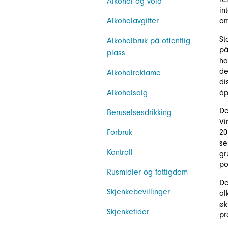
Alkohol og vold
in
Alkoholavgifter
om
St
Alkoholbruk på offentlig
på
plass
ha
de
Alkoholreklame
di
Alkoholsalg
åp
De
Beruselsesdrikking
Vi
Forbruk
20
se
Kontroll
gr
po
Rusmidler og fattigdom
De
Skjenkebevillinger
al
øk
Skjenketider
pr