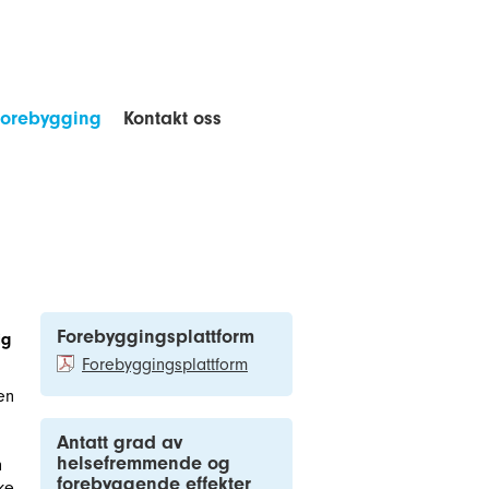
forebygging
Kontakt oss
Forebyggingsplattform
ig
Forebyggingsplattform
en
Antatt grad av
helsefremmende og
n
forebyggende effekter
ke