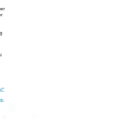
mer
or
ng
l
ol”
ee-