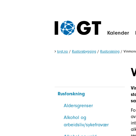
Kalender
Iogt.no
/
Rusforebygging
/
Rusforskning
/
Vinmon
Vi
Rusforskning
st
sa
Aldersgrenser
Fo
av
Alkohol og
in
arbeidsliv/sykefravær
al
re