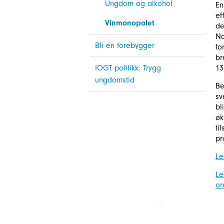
Ungdom og alkohol
En
ef
Vinmonopolet
de
No
Bli en forebygger
fo
br
IOGT politikk: Trygg
13
ungdomstid
Be
sv
bl
øk
ti
pr
Le
Le
or