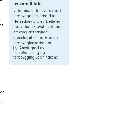
av våre tiltak.
Vi får midler til mye av vårt
forebyggende arbeid fra
r
Helsedirektoratet. Dette er
et
hva vi har skrevet i søknaden
omkring det faglige
grunnlaget for våre valg i
forebyggingsarbeidet.
Antatt grad av
helsefremming og
forebygging ved tiltakene
for
te