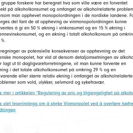
 gruppe forskere har beregnet hva som ville være en forventet
fekt på alkoholkonsumet og omfanget av alkoholrelaterte proble
rsom man opphevet monopolordningen i de nordiske landene. F
rges del fant de at oppheving av vinmonopolordningen kunne
rventes å gi en 50 % økning i vinkonsumet og en 15 % økning i
ennevinskonsumet, og en økning i totalt alkoholkonsum på omkri
 %.
regninger av potensielle konsekvenser av opphevning av det
enske monopolet, har vist at dersom detaljomsetningen av alkoho
ir lagt ut til dagligvareforretningene, vil man kunne forvente en
ning i det totale alkoholkonsumet på omkring 29 % og en
lsvarende eller større relativ økning i omfanget av alkoholrelaterte
oblemer som vold, ulykker, selvmord og sykefravær.
s mer i artikkelen “Regulering av pris og tilgjengelighet på alkoh
s vårt leserinnlegg om å styrke Vinmonpolet ved å overføre taxfr
dningen