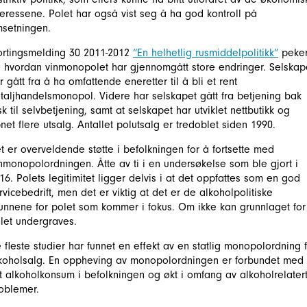
teressene. Polet har også vist seg å ha god kontroll på
setningen.
ortingsmelding 30 2011-2012
“En helhetlig rusmiddelpolitikk”
peke
 hvordan vinmonopolet har gjennomgått store endringer. Selskap
r gått fra å ha omfattende eneretter til å bli et rent
taljhandelsmonopol. Videre har selskapet gått fra betjening bak
sk til selvbetjening, samt at selskapet har utviklet nettbutikk og
net flere utsalg. Antallet polutsalg er tredoblet siden 1990.
t er overveldende støtte i befolkningen for å fortsette med
nmonopolordningen. Åtte av ti i en undersøkelse som ble gjort i
16. Polets legitimitet ligger delvis i at det oppfattes som en god
rvicebedrift, men det er viktig at det er de alkoholpolitiske
unnene for polet som kommer i fokus. Om ikke kan grunnlaget for
let undergraves.
 fleste studier har funnet en effekt av en statlig monopolordning 
koholsalg. En oppheving av monopolordningen er forbundet med
t alkoholkonsum i befolkningen og økt i omfang av alkoholrelater
oblemer.