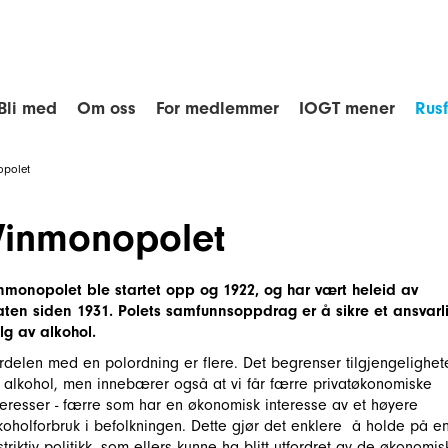
Bli med
Om oss
For medlemmer
IOGT mener
Rus
opolet
Vinmonopolet
nmonopolet ble startet opp og 1922, og har vært heleid av
aten siden 1931. Polets samfunnsoppdrag er å sikre et ansvarl
lg av alkohol.
rdelen med en polordning er flere. Det begrenser tilgjengelighet
 alkohol, men innebærer også at vi får færre privatøkonomiske
teresser - færre som har en økonomisk interesse av et høyere
koholforbruk i befolkningen. Dette gjør det enklere å holde på e
striktiv politikk, som ellers kunne ha blitt utfordret av de økonomis