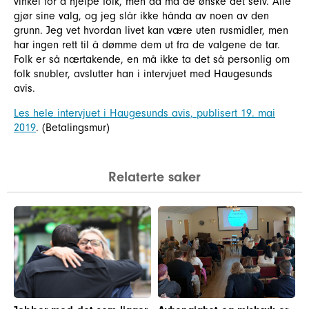
vinkel for å hjelpe folk, men da må de ønske det selv. Alle
gjør sine valg, og jeg slår ikke hånda av noen av den
grunn. Jeg vet hvordan livet kan være uten rusmidler, men
har ingen rett til å dømme dem ut fra de valgene de tar.
Folk er så nærtakende, en må ikke ta det så personlig om
folk snubler, avslutter han i intervjuet med Haugesunds
avis.
Les hele intervjuet i Haugesunds avis, publisert 19. mai
2019
. (Betalingsmur)
Relaterte saker