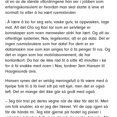
at en av de største utfordringene han ser i jobben som
erfaringskonsulent er hvordan man skal starte å leve et
normalt liv etter å ha vært rusmisbruker.
- Å lære å bo for seg selv, vaske gulv, ta oppvasken, lage
mat. Alt det Ola og Kari tar som en selvfølge er
kunnskaper som noen mennesker aldri har lært. Og alt av
offentlige systemer, Nav, legekontor, alt er på data. Det er
ingen rusmisbrukere som har data! For dem er en
datamaskin noe som kan selges for å få penger til rus. Og
det er ingen som har mobilabonnement, de har
kontantkort. Da har de ikke råd til å sitte 40 minutter i kø
for å få snakke med noen i Nav, tordner Jørn Hansen til
Haugesunds avis.
Hansen synes det er veldig meningsfult å få være med å
hjelpe folk til å få livet sitt på rett kjøl, men det er også
tøft. Det er mange det ikke går så godt med også.
– Jeg blir trist på deres vegne når de ikke får det til. Men
om folk snubler, så er jeg der likevel. Vil de opp igjen så
får de hånda mi. Jeg står gjerne på hodet og pisser i