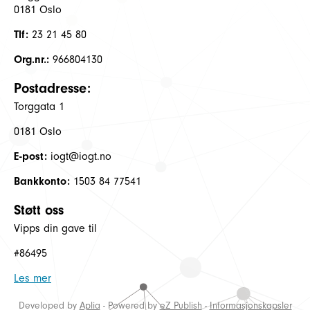
0181 Oslo
Tlf:
23 21 45 80
Org.nr.:
966804130
Postadresse:
Torggata 1
0181 Oslo
E-post:
iogt@iogt.no
Bankkonto:
1503 84 77541
Støtt oss
Vipps din gave til
#86495
Les mer
Developed by
Aplia
- Powered by
eZ Publish
-
Informasjonskapsler