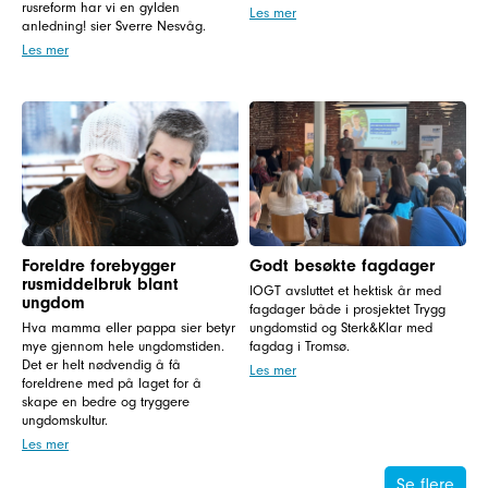
rusreform har vi en gylden
Les mer
anledning! sier Sverre Nesvåg.
Les mer
Foreldre forebygger
Godt besøkte fagdager
rusmiddelbruk blant
IOGT avsluttet et hektisk år med
ungdom
fagdager både i prosjektet Trygg
Hva mamma eller pappa sier betyr
ungdomstid og Sterk&Klar med
mye gjennom hele ungdomstiden.
fagdag i Tromsø.
Det er helt nødvendig å få
Les mer
foreldrene med på laget for å
skape en bedre og tryggere
ungdomskultur.
Les mer
Se flere