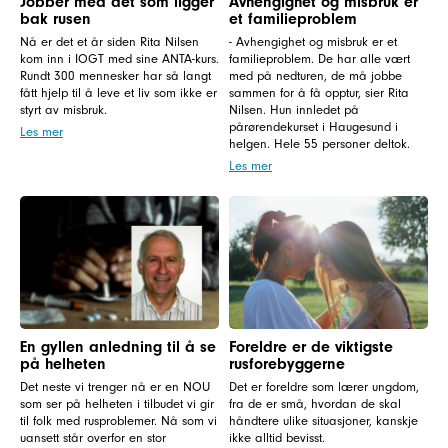
Jobber med det som ligger
Avhengighet og misbruk er
bak rusen
et familieproblem
Nå er det et år siden Rita Nilsen
- Avhengighet og misbruk er et
kom inn i IOGT med sine ANTA-kurs.
familieproblem. De har alle vært
Rundt 300 mennesker har så langt
med på nedturen, de må jobbe
fått hjelp til å leve et liv som ikke er
sammen for å få opptur, sier Rita
styrt av misbruk.
Nilsen. Hun innledet på
pårørendekurset i Haugesund i
Les mer
helgen. Hele 55 personer deltok.
Les mer
En gyllen anledning til å se
Foreldre er de viktigste
på helheten
rusforebyggerne
Det neste vi trenger nå er en NOU
Det er foreldre som lærer ungdom,
som ser på helheten i tilbudet vi gir
fra de er små, hvordan de skal
til folk med rusproblemer. Nå som vi
håndtere ulike situasjoner, kanskje
uansett står overfor en stor
ikke alltid bevisst.