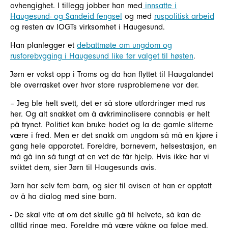
avhengighet. I tillegg jobber han med
innsatte i
Haugesund- og Sandeid fengsel
og med
ruspolitisk arbeid
og resten av IOGTs virksomhet i Haugesund.
Han planlegger et
debattmøte om ungdom og
rusforebygging i Haugesund like før valget til høsten
.
Jørn er vokst opp i Troms og da han flyttet til Haugalandet
ble overrasket over hvor store rusproblemene var der.
– Jeg ble helt svett, det er så store utfordringer med rus
her. Og alt snakket om å avkriminalisere cannabis er helt
på trynet. Politiet kan bruke hodet og la de gamle sliterne
være i fred. Men er det snakk om ungdom så må en kjøre i
gang hele apparatet. Foreldre, barnevern, helsestasjon, en
må gå inn så tungt at en vet de får hjelp. Hvis ikke har vi
sviktet dem, sier Jørn til Haugesunds avis.
Jørn har selv fem barn, og sier til avisen at han er opptatt
av å ha dialog med sine barn.
- De skal vite at om det skulle gå til helvete, så kan de
alltid ringe meg. Foreldre må være våkne og følge med.