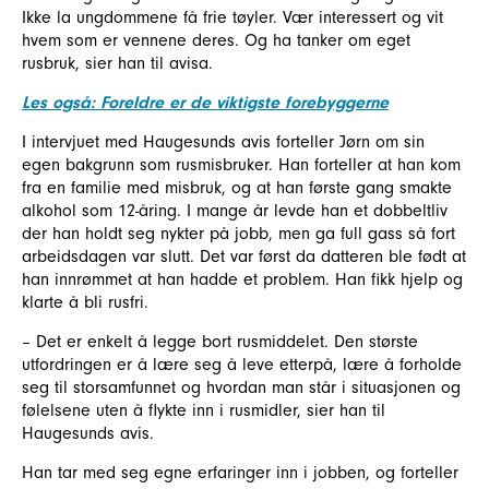
Ikke la ungdommene få frie tøyler. Vær interessert og vit
hvem som er vennene deres. Og ha tanker om eget
rusbruk, sier han til avisa.
Les også: Foreldre er de viktigste forebyggerne
I intervjuet med Haugesunds avis forteller Jørn om sin
egen bakgrunn som rusmisbruker. Han forteller at han kom
fra en familie med misbruk, og at han første gang smakte
alkohol som 12-åring. I mange år levde han et dobbeltliv
der han holdt seg nykter på jobb, men ga full gass så fort
arbeidsdagen var slutt. Det var først da datteren ble født at
han innrømmet at han hadde et problem. Han fikk hjelp og
klarte å bli rusfri.
– Det er enkelt å legge bort rusmiddelet. Den største
utfordringen er å lære seg å leve etterpå, lære å forholde
seg til storsamfunnet og hvordan man står i situasjonen og
følelsene uten å flykte inn i rusmidler, sier han til
Haugesunds avis.
Han tar med seg egne erfaringer inn i jobben, og forteller