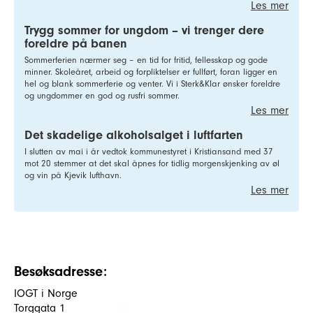
Les mer
Trygg sommer for ungdom – vi trenger dere
foreldre på banen
Sommerferien nærmer seg – en tid for fritid, fellesskap og gode
minner. Skoleåret, arbeid og forpliktelser er fullført, foran ligger en
hel og blank sommerferie og venter. Vi i Sterk&Klar ønsker foreldre
og ungdommer en god og rusfri sommer.
Les mer
Det skadelige alkoholsalget i luftfarten
I slutten av mai i år vedtok kommunestyret i Kristiansand med 37
mot 20 stemmer at det skal åpnes for tidlig morgenskjenking av øl
og vin på Kjevik lufthavn.
Les mer
Besøksadresse:
IOGT i Norge
Torggata 1