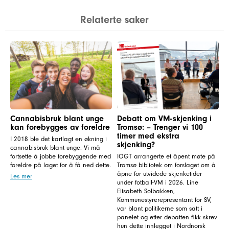
Relaterte saker
Cannabisbruk blant unge
Debatt om VM-skjenking i
kan forebygges av foreldre
Tromsø: – Trenger vi 100
timer med ekstra
I 2018 ble det kartlagt en økning i
skjenking?
cannabisbruk blant unge. Vi må
fortsette å jobbe forebyggende med
IOGT arrangerte et åpent møte på
foreldre på laget for å få ned dette.
Tromsø bibliotek om forslaget om å
åpne for utvidede skjenketider
Les mer
under fotball-VM i 2026. Line
Elisabeth Solbakken,
Kommunestyrerepresentant for SV,
var blant politikerne som satt i
panelet og etter debatten fikk skrev
hun dette innlegget i Nordnorsk