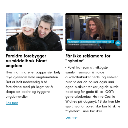
Foreldre forebygger
Får ikke reklamere for
rusmiddelbruk blant
"nyheter"
ungdom
- Polet har som sitt viktigste
Hva mamma eller pappa sier betyr
samfunnsansvar å holde
mye gjennom hele ungdomstiden.
alkoholforbruket nede, og enhver
Det er helt nødvendig å få
push-faktor de bruker også inni
foreldrene med på laget for å
egne butikker tenker jeg de burde
skape en bedre og tryggere
holdt seg for gode til, sa IOGTs
ungdomskultur.
generalsekretær Hanne Cecilie
Widnes på dagsnytt 18 da hun ble
Les mer
spurt hvorfor polet ikke bør få skilte
"nyheter" i sine butikker.
Les mer