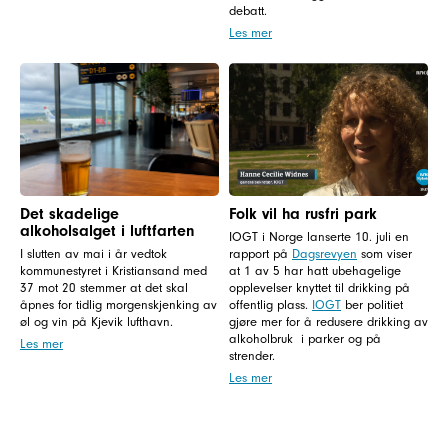
debatt.
Les mer
Det skadelige
Folk vil ha rusfri park
alkoholsalget i luftfarten
IOGT i Norge lanserte 10. juli en
I slutten av mai i år vedtok
rapport på
Dagsrevyen
som viser
kommunestyret i Kristiansand med
at 1 av 5 har hatt ubehagelige
37 mot 20 stemmer at det skal
opplevelser knyttet til drikking på
åpnes for tidlig morgenskjenking av
offentlig plass.
IOGT
ber politiet
øl og vin på Kjevik lufthavn.
gjøre mer for å redusere drikking av
alkoholbruk i parker og på
Les mer
strender.
Les mer